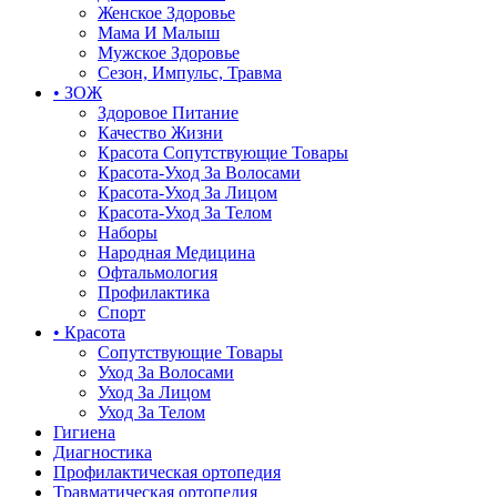
Женское Здоровье
Мама И Малыш
Мужское Здоровье
Сезон, Импульс, Травма
• ЗОЖ
Здоровое Питание
Качество Жизни
Красота Сопутствующие Товары
Красота-Уход За Волосами
Красота-Уход За Лицом
Красота-Уход За Телом
Наборы
Народная Медицина
Офтальмология
Профилактика
Спорт
• Красота
Сопутствующие Товары
Уход За Волосами
Уход За Лицом
Уход За Телом
Гигиена
Диагностика
Профилактическая ортопедия
Травматическая ортопедия