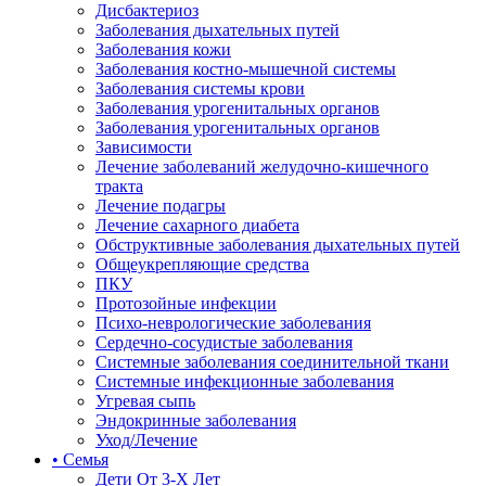
Дисбактериоз
Заболевания дыхательных путей
Заболевания кожи
Заболевания костно-мышечной системы
Заболевания системы крови
Заболевания урогенитальных органов
Заболевания урогенитальных органов
Зависимости
Лечение заболеваний желудочно-кишечного
тракта
Лечение подагры
Лечение сахарного диабета
Обструктивные заболевания дыхательных путей
Общеукрепляющие средства
ПКУ
Протозойные инфекции
Психо-неврологические заболевания
Сердечно-сосудистые заболевания
Системные заболевания соединительной ткани
Системные инфекционные заболевания
Угревая сыпь
Эндокринные заболевания
Уход/Лечение
• Семья
Дети От 3-Х Лет