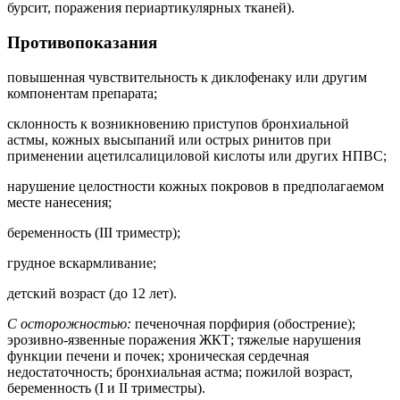
бурсит, поражения периартикулярных тканей).
Противопоказания
повышенная чувствительность к диклофенаку или другим
компонентам препарата;
склонность к возникновению приступов бронхиальной
астмы, кожных высыпаний или острых ринитов при
применении ацетилсалициловой кислоты или других НПВС;
нарушение целостности кожных покровов в предполагаемом
месте нанесения;
беременность (III триместр);
грудное вскармливание;
детский возраст (до 12 лет).
С осторожностью:
печеночная порфирия (обострение);
эрозивно-язвенные поражения ЖКТ; тяжелые нарушения
функции печени и почек; хроническая сердечная
недостаточность; бронхиальная астма; пожилой возраст,
беременность (I и II триместры).