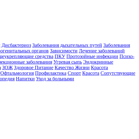
я
Дисбактериоз
Заболевания дыхательных путей
Заболевания
рогенитальных органов
Зависимости
Лечение заболеваний
еукрепляющие средства
ПКУ
Протозойные инфекции
Психо-
екционные заболевания
Угревая сыпь
Эндокринные
а
ЗОЖ
Здоровое Питание
Качество Жизни
Красота
Офтальмология
Профилактика
Спорт
Красота
Сопутствующие
топедия
Напитки
Уход за больными