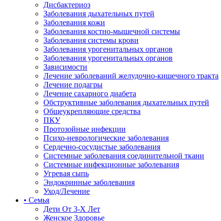
Дисбактериоз
Заболевания дыхательных путей
Заболевания кожи
Заболевания костно-мышечной системы
Заболевания системы крови
Заболевания урогенитальных органов
Заболевания урогенитальных органов
Зависимости
Лечение заболеваний желудочно-кишечного тракта
Лечение подагры
Лечение сахарного диабета
Обструктивные заболевания дыхательных путей
Общеукрепляющие средства
ПКУ
Протозойные инфекции
Психо-неврологические заболевания
Сердечно-сосудистые заболевания
Системные заболевания соединительной ткани
Системные инфекционные заболевания
Угревая сыпь
Эндокринные заболевания
Уход/Лечение
• Семья
Дети От 3-Х Лет
Женское Здоровье