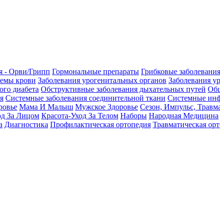
я - Орви/Грипп
Гормональные препараты
Грибковые заболевани
темы крови
Заболевания урогенитальных органов
Заболевания у
ого диабета
Обструктивные заболевания дыхательных путей
Общ
я
Системные заболевания соединительной ткани
Системные инф
ровье
Мама И Малыш
Мужское Здоровье
Сезон, Импульс, Травм
од За Лицом
Красота-Уход За Телом
Наборы
Народная Медицина
а
Диагностика
Профилактическая ортопедия
Травматическая ор