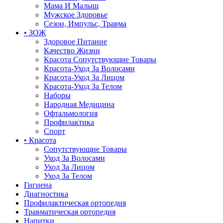
Мама И Малыш
Мужское Здоровье
Сезон, Импульс, Травма
• ЗОЖ
Здоровое Питание
Качество Жизни
Красота Сопутствующие Товары
Красота-Уход За Волосами
Красота-Уход За Лицом
Красота-Уход За Телом
Наборы
Народная Медицина
Офтальмология
Профилактика
Спорт
• Красота
Сопутствующие Товары
Уход За Волосами
Уход За Лицом
Уход За Телом
Гигиена
Диагностика
Профилактическая ортопедия
Травматическая ортопедия
Напитки