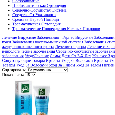
Обезболивание
Профилактическая Ортопедия
Сердечно-Сосудистая Система
Средства От Укачивания
Средства Первой Помощи
Травматическая Ортопедия
Травматические Повреждения Кожных Покровов
Лечение
Вирусные Заболевания - Герпес
Вирусные Заболевани
кожи
Заболевания костно-мышечной системы
Заболевания сис
желудочно-кишечного тракта
Лечение подагры
Лечение сахарн
неврологические заболевания
Сердечно-сосудистые заболевани
заболевания
Уход/Лечение
Семья
Дети От 3-Х Лет
Женское Здо
Сопутствующие Товары
Красота-Уход За Волосами
Красота-Ух
Товары
Уход За Волосами
Уход За Лицом
Уход За Телом
Гигиен
Сортировать:
Показывать: