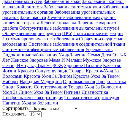
дыхательных путей
Заболевания кожи
Заболевания костно-
мышечной системы
Заболевания системы крови
Заболевания
урогенитальных органов
Заболевания урогенитальных
органов
Зависимости
Лечение заболеваний желудочно-
кишечного тракта
Лечение подагры
Лечение сахарного
диабета
Обструктивные заболевания дыхательных путей
Общеукрепляющие средства
ПКУ
Протозойные инфекции
Психо-неврологические заболевания
Сердечно-сосудистые
заболевания
Системные заболевания соединительной ткани
Системные инфекционные заболевания
Угревая сыпь
Эндокринные заболевания
Уход/Лечение
Семья
Дети От 3-Х
Лет
Женское Здоровье
Мама И Малыш
Мужское Здоровье
Сезон, Импульс, Травма
ЗОЖ
Здоровое Питание
Качество
Жизни
Красота Сопутствующие Товары
Красота-Уход За
Волосами
Красота-Уход За Лицом
Красота-Уход За Телом
Наборы
Народная Медицина
Офтальмология
Профилактика
Спорт
Красота
Сопутствующие Товары
Уход За Волосами
Уход За Лицом
Уход За Телом
Гигиена
Диагностика
Профилактическая ортопедия
Травматическая ортопедия
Напитки
Уход за больными
Сортировать:
Показывать: