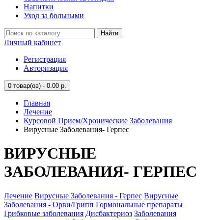
Напитки
Уход за больными
Найти
Личный кабинет
Регистрация
Авторизация
0
товар(ов) - 0.00 р.
Главная
Лечение
Курсовой Прием/Хронические Заболевания
Вирусные Заболевания- Герпес
ВИРУСНЫЕ
ЗАБОЛЕВАНИЯ- ГЕРПЕС
Лечение
Вирусные Заболевания - Герпес
Вирусные
Заболевания - Орви/Грипп
Гормональные препараты
Грибковые заболевания
Дисбактериоз
Заболевания