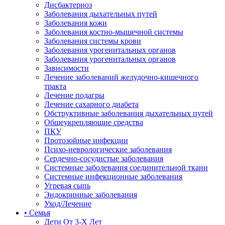
Дисбактериоз
Заболевания дыхательных путей
Заболевания кожи
Заболевания костно-мышечной системы
Заболевания системы крови
Заболевания урогенитальных органов
Заболевания урогенитальных органов
Зависимости
Лечение заболеваний желудочно-кишечного
тракта
Лечение подагры
Лечение сахарного диабета
Обструктивные заболевания дыхательных путей
Общеукрепляющие средства
ПКУ
Протозойные инфекции
Психо-неврологические заболевания
Сердечно-сосудистые заболевания
Системные заболевания соединительной ткани
Системные инфекционные заболевания
Угревая сыпь
Эндокринные заболевания
Уход/Лечение
• Семья
Дети От 3-Х Лет