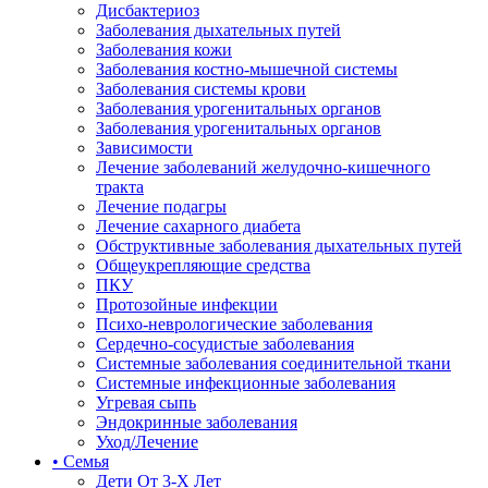
Дисбактериоз
Заболевания дыхательных путей
Заболевания кожи
Заболевания костно-мышечной системы
Заболевания системы крови
Заболевания урогенитальных органов
Заболевания урогенитальных органов
Зависимости
Лечение заболеваний желудочно-кишечного
тракта
Лечение подагры
Лечение сахарного диабета
Обструктивные заболевания дыхательных путей
Общеукрепляющие средства
ПКУ
Протозойные инфекции
Психо-неврологические заболевания
Сердечно-сосудистые заболевания
Системные заболевания соединительной ткани
Системные инфекционные заболевания
Угревая сыпь
Эндокринные заболевания
Уход/Лечение
• Семья
Дети От 3-Х Лет