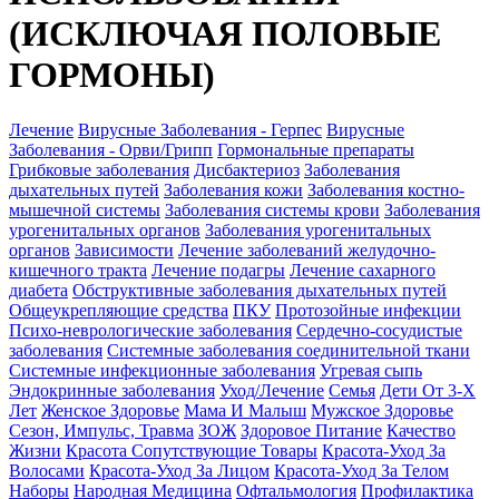
(ИСКЛЮЧАЯ ПОЛОВЫЕ
ГОРМОНЫ)
Лечение
Вирусные Заболевания - Герпес
Вирусные
Заболевания - Орви/Грипп
Гормональные препараты
Грибковые заболевания
Дисбактериоз
Заболевания
дыхательных путей
Заболевания кожи
Заболевания костно-
мышечной системы
Заболевания системы крови
Заболевания
урогенитальных органов
Заболевания урогенитальных
органов
Зависимости
Лечение заболеваний желудочно-
кишечного тракта
Лечение подагры
Лечение сахарного
диабета
Обструктивные заболевания дыхательных путей
Общеукрепляющие средства
ПКУ
Протозойные инфекции
Психо-неврологические заболевания
Сердечно-сосудистые
заболевания
Системные заболевания соединительной ткани
Системные инфекционные заболевания
Угревая сыпь
Эндокринные заболевания
Уход/Лечение
Семья
Дети От 3-Х
Лет
Женское Здоровье
Мама И Малыш
Мужское Здоровье
Сезон, Импульс, Травма
ЗОЖ
Здоровое Питание
Качество
Жизни
Красота Сопутствующие Товары
Красота-Уход За
Волосами
Красота-Уход За Лицом
Красота-Уход За Телом
Наборы
Народная Медицина
Офтальмология
Профилактика