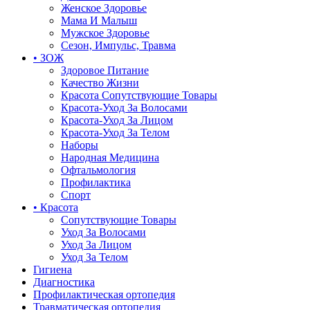
Женское Здоровье
Мама И Малыш
Мужское Здоровье
Сезон, Импульс, Травма
• ЗОЖ
Здоровое Питание
Качество Жизни
Красота Сопутствующие Товары
Красота-Уход За Волосами
Красота-Уход За Лицом
Красота-Уход За Телом
Наборы
Народная Медицина
Офтальмология
Профилактика
Спорт
• Красота
Сопутствующие Товары
Уход За Волосами
Уход За Лицом
Уход За Телом
Гигиена
Диагностика
Профилактическая ортопедия
Травматическая ортопедия