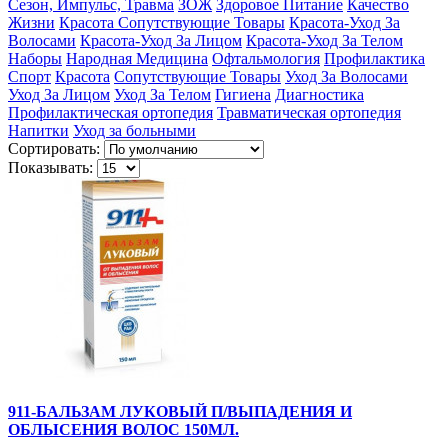
Сезон, Импульс, Травма
ЗОЖ
Здоровое Питание
Качество
Жизни
Красота Сопутствующие Товары
Красота-Уход За
Волосами
Красота-Уход За Лицом
Красота-Уход За Телом
Наборы
Народная Медицина
Офтальмология
Профилактика
Спорт
Красота
Сопутствующие Товары
Уход За Волосами
Уход За Лицом
Уход За Телом
Гигиена
Диагностика
Профилактическая ортопедия
Травматическая ортопедия
Напитки
Уход за больными
Сортировать:
Показывать:
911-БАЛЬЗАМ ЛУКОВЫЙ П/ВЫПАДЕНИЯ И
ОБЛЫСЕНИЯ ВОЛОС 150МЛ.