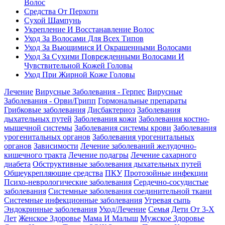
Волос
Средства От Перхоти
Сухой Шампунь
Укрепление И Восстанавление Волос
Уход За Волосами Для Всех Типов
Уход За Вьющимися И Окрашенными Волосами
Уход За Сухими Поврежденными Волосами И
Чувствительной Кожей Головы
Уход При Жирной Коже Головы
Лечение
Вирусные Заболевания - Герпес
Вирусные
Заболевания - Орви/Грипп
Гормональные препараты
Грибковые заболевания
Дисбактериоз
Заболевания
дыхательных путей
Заболевания кожи
Заболевания костно-
мышечной системы
Заболевания системы крови
Заболевания
урогенитальных органов
Заболевания урогенитальных
органов
Зависимости
Лечение заболеваний желудочно-
кишечного тракта
Лечение подагры
Лечение сахарного
диабета
Обструктивные заболевания дыхательных путей
Общеукрепляющие средства
ПКУ
Протозойные инфекции
Психо-неврологические заболевания
Сердечно-сосудистые
заболевания
Системные заболевания соединительной ткани
Системные инфекционные заболевания
Угревая сыпь
Эндокринные заболевания
Уход/Лечение
Семья
Дети От 3-Х
Лет
Женское Здоровье
Мама И Малыш
Мужское Здоровье