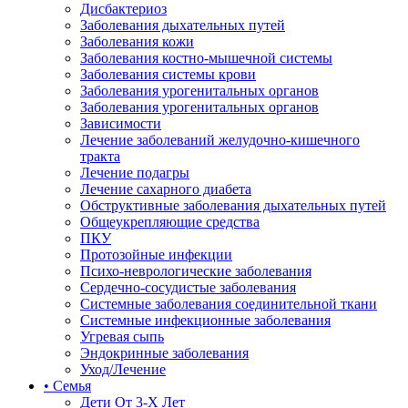
Дисбактериоз
Заболевания дыхательных путей
Заболевания кожи
Заболевания костно-мышечной системы
Заболевания системы крови
Заболевания урогенитальных органов
Заболевания урогенитальных органов
Зависимости
Лечение заболеваний желудочно-кишечного
тракта
Лечение подагры
Лечение сахарного диабета
Обструктивные заболевания дыхательных путей
Общеукрепляющие средства
ПКУ
Протозойные инфекции
Психо-неврологические заболевания
Сердечно-сосудистые заболевания
Системные заболевания соединительной ткани
Системные инфекционные заболевания
Угревая сыпь
Эндокринные заболевания
Уход/Лечение
• Семья
Дети От 3-Х Лет