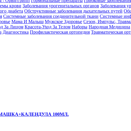
я - Орви/Грипп
Гормональные препараты
Грибковые заболевани
темы крови
Заболевания урогенитальных органов
Заболевания у
ого диабета
Обструктивные заболевания дыхательных путей
Общ
я
Системные заболевания соединительной ткани
Системные инф
ровье
Мама И Малыш
Мужское Здоровье
Сезон, Импульс, Травм
од За Лицом
Красота-Уход За Телом
Наборы
Народная Медицина
а
Диагностика
Профилактическая ортопедия
Травматическая ор
МАШКА+КАЛЕНДУЛА 100МЛ.