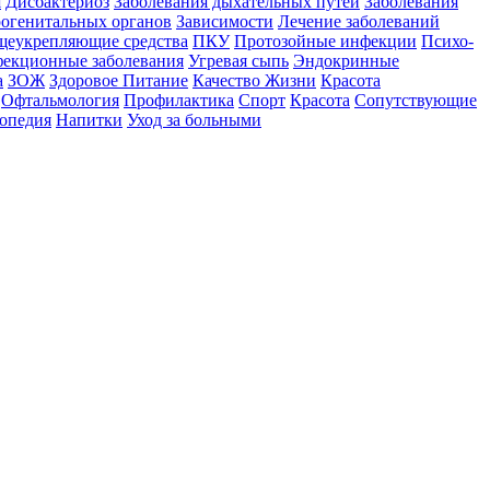
я
Дисбактериоз
Заболевания дыхательных путей
Заболевания
рогенитальных органов
Зависимости
Лечение заболеваний
еукрепляющие средства
ПКУ
Протозойные инфекции
Психо-
екционные заболевания
Угревая сыпь
Эндокринные
а
ЗОЖ
Здоровое Питание
Качество Жизни
Красота
Офтальмология
Профилактика
Спорт
Красота
Сопутствующие
топедия
Напитки
Уход за больными