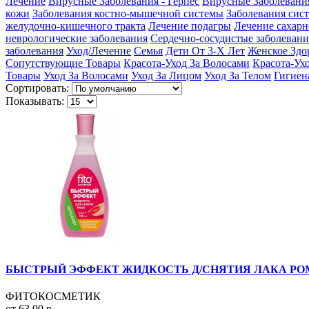
Лечение
Вирусные Заболевания - Герпес
Вирусные Заболевани
кожи
Заболевания костно-мышечной системы
Заболевания сис
желудочно-кишечного тракта
Лечение подагры
Лечение сахарн
неврологические заболевания
Сердечно-сосудистые заболевани
заболевания
Уход/Лечение
Семья
Дети От 3-Х Лет
Женское Здо
Сопутствующие Товары
Красота-Уход За Волосами
Красота-Ух
Товары
Уход За Волосами
Уход За Лицом
Уход За Телом
Гигиен
Сортировать:
Показывать:
БЫСТРЫЙ ЭФФЕКТ ЖИДКОСТЬ Д/СНЯТИЯ ЛАКА РО
ФИТОКОСМЕТИК
от 63.00 р.