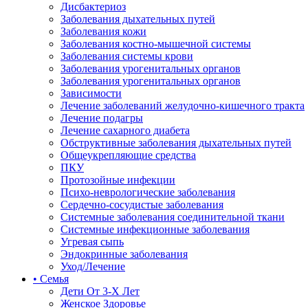
Дисбактериоз
Заболевания дыхательных путей
Заболевания кожи
Заболевания костно-мышечной системы
Заболевания системы крови
Заболевания урогенитальных органов
Заболевания урогенитальных органов
Зависимости
Лечение заболеваний желудочно-кишечного тракта
Лечение подагры
Лечение сахарного диабета
Обструктивные заболевания дыхательных путей
Общеукрепляющие средства
ПКУ
Протозойные инфекции
Психо-неврологические заболевания
Сердечно-сосудистые заболевания
Системные заболевания соединительной ткани
Системные инфекционные заболевания
Угревая сыпь
Эндокринные заболевания
Уход/Лечение
• Семья
Дети От 3-Х Лет
Женское Здоровье