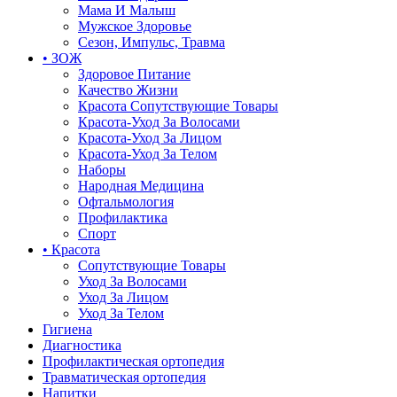
Мама И Малыш
Мужское Здоровье
Сезон, Импульс, Травма
• ЗОЖ
Здоровое Питание
Качество Жизни
Красота Сопутствующие Товары
Красота-Уход За Волосами
Красота-Уход За Лицом
Красота-Уход За Телом
Наборы
Народная Медицина
Офтальмология
Профилактика
Спорт
• Красота
Сопутствующие Товары
Уход За Волосами
Уход За Лицом
Уход За Телом
Гигиена
Диагностика
Профилактическая ортопедия
Травматическая ортопедия
Напитки