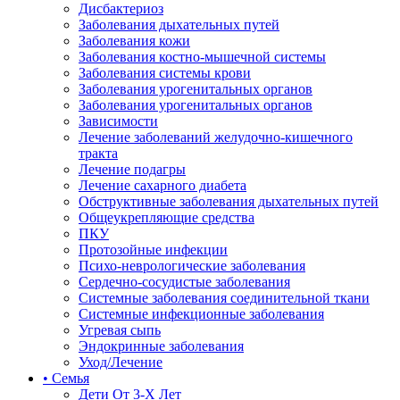
Дисбактериоз
Заболевания дыхательных путей
Заболевания кожи
Заболевания костно-мышечной системы
Заболевания системы крови
Заболевания урогенитальных органов
Заболевания урогенитальных органов
Зависимости
Лечение заболеваний желудочно-кишечного
тракта
Лечение подагры
Лечение сахарного диабета
Обструктивные заболевания дыхательных путей
Общеукрепляющие средства
ПКУ
Протозойные инфекции
Психо-неврологические заболевания
Сердечно-сосудистые заболевания
Системные заболевания соединительной ткани
Системные инфекционные заболевания
Угревая сыпь
Эндокринные заболевания
Уход/Лечение
• Семья
Дети От 3-Х Лет