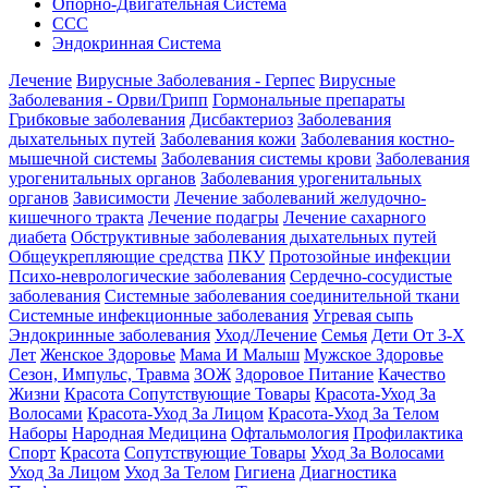
Опорно-Двигательная Система
ССС
Эндокринная Система
Лечение
Вирусные Заболевания - Герпес
Вирусные
Заболевания - Орви/Грипп
Гормональные препараты
Грибковые заболевания
Дисбактериоз
Заболевания
дыхательных путей
Заболевания кожи
Заболевания костно-
мышечной системы
Заболевания системы крови
Заболевания
урогенитальных органов
Заболевания урогенитальных
органов
Зависимости
Лечение заболеваний желудочно-
кишечного тракта
Лечение подагры
Лечение сахарного
диабета
Обструктивные заболевания дыхательных путей
Общеукрепляющие средства
ПКУ
Протозойные инфекции
Психо-неврологические заболевания
Сердечно-сосудистые
заболевания
Системные заболевания соединительной ткани
Системные инфекционные заболевания
Угревая сыпь
Эндокринные заболевания
Уход/Лечение
Семья
Дети От 3-Х
Лет
Женское Здоровье
Мама И Малыш
Мужское Здоровье
Сезон, Импульс, Травма
ЗОЖ
Здоровое Питание
Качество
Жизни
Красота Сопутствующие Товары
Красота-Уход За
Волосами
Красота-Уход За Лицом
Красота-Уход За Телом
Наборы
Народная Медицина
Офтальмология
Профилактика
Спорт
Красота
Сопутствующие Товары
Уход За Волосами
Уход За Лицом
Уход За Телом
Гигиена
Диагностика