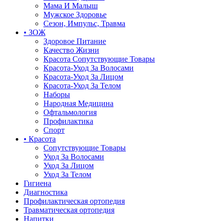
Мама И Малыш
Мужское Здоровье
Сезон, Импульс, Травма
• ЗОЖ
Здоровое Питание
Качество Жизни
Красота Сопутствующие Товары
Красота-Уход За Волосами
Красота-Уход За Лицом
Красота-Уход За Телом
Наборы
Народная Медицина
Офтальмология
Профилактика
Спорт
• Красота
Сопутствующие Товары
Уход За Волосами
Уход За Лицом
Уход За Телом
Гигиена
Диагностика
Профилактическая ортопедия
Травматическая ортопедия
Напитки