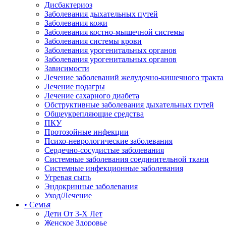
Дисбактериоз
Заболевания дыхательных путей
Заболевания кожи
Заболевания костно-мышечной системы
Заболевания системы крови
Заболевания урогенитальных органов
Заболевания урогенитальных органов
Зависимости
Лечение заболеваний желудочно-кишечного тракта
Лечение подагры
Лечение сахарного диабета
Обструктивные заболевания дыхательных путей
Общеукрепляющие средства
ПКУ
Протозойные инфекции
Психо-неврологические заболевания
Сердечно-сосудистые заболевания
Системные заболевания соединительной ткани
Системные инфекционные заболевания
Угревая сыпь
Эндокринные заболевания
Уход/Лечение
• Семья
Дети От 3-Х Лет
Женское Здоровье