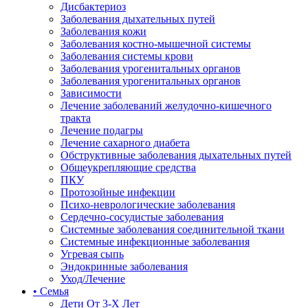
Дисбактериоз
Заболевания дыхательных путей
Заболевания кожи
Заболевания костно-мышечной системы
Заболевания системы крови
Заболевания урогенитальных органов
Заболевания урогенитальных органов
Зависимости
Лечение заболеваний желудочно-кишечного
тракта
Лечение подагры
Лечение сахарного диабета
Обструктивные заболевания дыхательных путей
Общеукрепляющие средства
ПКУ
Протозойные инфекции
Психо-неврологические заболевания
Сердечно-сосудистые заболевания
Системные заболевания соединительной ткани
Системные инфекционные заболевания
Угревая сыпь
Эндокринные заболевания
Уход/Лечение
• Семья
Дети От 3-Х Лет