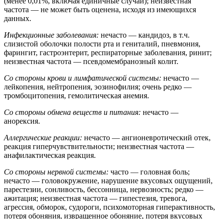
(менее 0,01%, включая единичные случаи); неизвестная
частота — не может быть оценена, исходя из имеющихся
данных.
Инфекционные заболевания:
нечасто — кандидоз, в т.ч.
слизистой оболочки полости рта и гениталий, пневмония,
фарингит, гастроэнтерит, респираторные заболевания, ринит;
неизвестная частота — псевдомембранозный колит.
Со стороны крови и лимфатической системы:
нечасто —
лейкопения, нейтропения, эозинофилия; очень редко —
тромбоцитопения, гемолитическая анемия.
Со стороны обмена веществ и питания:
нечасто —
анорексия.
Аллергические реакции:
нечасто — ангионевротический отек,
реакция гиперчувствительности; неизвестная частота —
анафилактическая реакция.
Со стороны нервной системы:
часто — головная боль;
нечасто — головокружение, нарушение вкусовых ощущений,
парестезии, сонливость, бессонница, нервозность; редко —
ажитация; неизвестная частота — гипестезия, тревога,
агрессия, обморок, судороги, психомоторная гиперактивность,
потеря обоняния, извращенное обоняние, потеря вкусовых