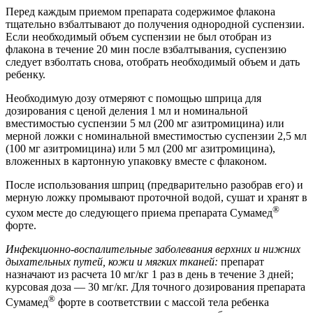
Перед каждым приемом препарата содержимое флакона
тщательно взбалтывают до получения однородной суспензии.
Если необходимый объем суспензии не был отобран из
флакона в течение 20 мин после взбалтывания, суспензию
следует взболтать снова, отобрать необходимый объем и дать
ребенку.
Необходимую дозу отмеряют с помощью шприца для
дозирования с ценой деления 1 мл и номинальной
вместимостью суспензии 5 мл (200 мг азитромицина) или
мерной ложки с номинальной вместимостью суспензии 2,5 мл
(100 мг азитромицина) или 5 мл (200 мг азитромицина),
вложенных в картонную упаковку вместе с флаконом.
После использования шприц (предварительно разобрав его) и
мерную ложку промывают проточной водой, сушат и хранят в
®
сухом месте до следующего приема препарата Сумамед
форте.
Инфекционно-воспалительные заболевания верхних и нижних
дыхательных путей, кожи и мягких тканей:
препарат
назначают из расчета 10 мг/кг 1 раз в день в течение 3 дней;
курсовая доза — 30 мг/кг. Для точного дозирования препарата
®
Сумамед
форте в соответствии с массой тела ребенка