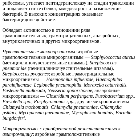
рибосомы, угнетает пептидтранслоказу на стадии трансляции
и подавляет синтез белка, замедляя рост и размножение
бактерий. В высоких концентрациях оказывает
бактерицидное действие.
Обладает активностью в отношении ряда
грамположительных, грамотрицательных, анаэробных,
внутриклеточных и других микроорганизмов.
Чувствительные микроорганизмы:
аэробные
грамположительные микроорганизмы —
Staphylococcus aureus
(метициллиночувствительные штаммы),
Streptococcus
pneumoniae
(пенициллиночувствительные штаммы),
Streptococcus pyogenes
; аэробные грамотрицательные
микроорганизмы —
Haemophilus influenzae
,
Haemophilus
parainfluenzae
,
Legionella pneumophila
,
Moraxella catarrhalis
,
Pasteurella multocida
,
Neisseria gonorrhoeae
; анаэробные
микроорганизмы —
Clostridium perfringens
,
Fusobacterium spp.
,
Prevotella spp.
,
Porphyromonas spp.
; другие микроорганизмы —
Chlamydia trachomatis
,
Chlamydia pneumoniae
,
Chlamydia
psittaci
,
Mycoplasma pneumoniae
,
Mycoplasma hominis
,
Borrelia
burgdorferi
.
Микроорганизмы с приобретаемой резистентностью к
азитромицину
: аэробные грамположительные