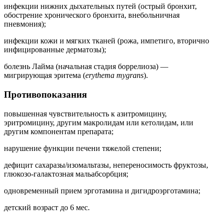
инфекции нижних дыхательных путей (острый бронхит,
обострение хронического бронхита, внебольничная
пневмония);
инфекции кожи и мягких тканей (рожа, импетиго, вторично
инфицированные дерматозы);
болезнь Лайма (начальная стадия боррелиоза) —
мигрирующая эритема (
erythema mygrans
).
Противопоказания
повышенная чувствительность к азитромицину,
эритромицину, другим макролидам или кетолидам, или
другим компонентам препарата;
нарушение функции печени тяжелой степени;
дефицит сахаразы/изомальтазы, непереносимость фруктозы,
глюкозо-галактозная мальабсорбция;
одновременный прием эрготамина и дигидроэрготамина;
детский возраст до 6 мес.