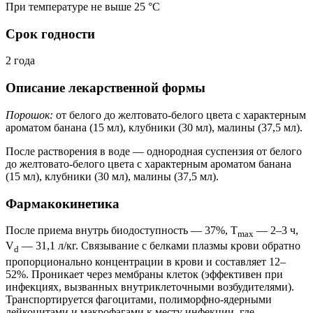
При температуре не выше 25 °C
Срок годности
2 года
Описание лекарственной формы
Порошок:
от белого до желтовато-белого цвета с характерным
ароматом банана (15 мл), клубники (30 мл), малины (37,5 мл).
После растворения в воде — однородная суспензия от белого
до желтовато-белого цвета с характерным ароматом банана
(15 мл), клубники (30 мл), малины (37,5 мл).
Фармакокинетика
После приема внутрь биодоступность — 37%, T
— 2–3 ч,
max
V
— 31,1 л/кг. Связывание с белками плазмы крови обратно
d
пропорционально концентрации в крови и составляет 12–
52%. Проникает через мембраны клеток (эффективен при
инфекциях, вызванных внутриклеточными возбудителями).
Транспортируется фагоцитами, полиморфно-ядерными
лейкоцитами и макрофагами к месту инфекции, где