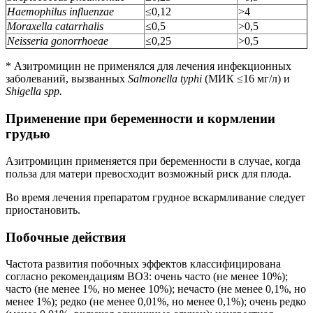
Haemophilus influenzae
≤0,12
>4
Moraxella catarrhalis
≤0,5
>0,5
Neisseria gonorrhoeae
≤0,25
>0,5
* Азитромицин не применялся для лечения инфекционных
заболеваний, вызванных
Salmonella typhi
(МИК ≤16 мг/л) и
Shigella spp.
Применение при беременности и кормлении
грудью
Азитромицин применяется при беременности в случае, когда
польза для матери превосходит возможный риск для плода.
Во время лечения препаратом грудное вскармливание следует
приостановить.
Побочные действия
Частота развития побочных эффектов классифицирована
согласно рекомендациям ВОЗ: очень часто (не менее 10%);
часто (не менее 1%, но менее 10%); нечасто (не менее 0,1%, но
менее 1%); редко (не менее 0,01%, но менее 0,1%); очень редко