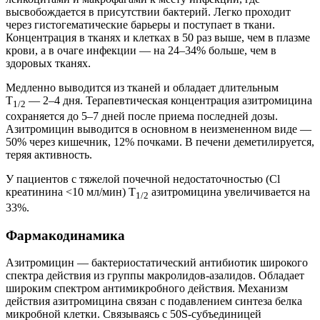
высвобождается в присутствии бактерий. Легко проходит
через гистогематические барьеры и поступает в ткани.
Концентрация в тканях и клетках в 50 раз выше, чем в плазме
крови, а в очаге инфекции — на 24–34% больше, чем в
здоровых тканях.
Медленно выводится из тканей и обладает длительным
T
— 2–4 дня. Терапевтическая концентрация азитромицина
1/2
сохраняется до 5–7 дней после приема последней дозы.
Азитромицин выводится в основном в неизмененном виде —
50% через кишечник, 12% почками. В печени деметилируется,
теряя активность.
У пациентов с тяжелой почечной недостаточностью (Cl
креатинина <10 мл/мин) T
азитромицина увеличивается на
1/2
33%.
Фармакодинамика
Азитромицин — бактериостатический антибиотик широкого
спектра действия из группы макролидов-азалидов. Обладает
широким спектром антимикробного действия. Механизм
действия азитромицина связан с подавлением синтеза белка
микробной клетки. Связываясь с 50S-субъединицей