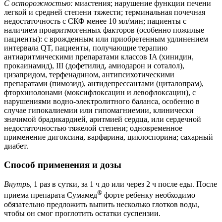
С осторожностью:
миастения; нарушение функции печени
легкой и средней степени тяжести; терминальная почечная
недостаточность с СКФ менее 10 мл/мин; пациенты с
наличием проаритмогенных факторов (особенно пожилые
пациенты): с врожденным или приобретенным удлинением
интервала QT, пациенты, получающие терапию
антиаритмическими препаратами классов IA (хинидин,
прокаинамид), III (дофетилид, амиодарон и соталол),
цизапридом, терфенадином, антипсихотическими
препаратами (пимозид), антидепрессантами (циталопрам),
фторхинолонами (моксифлоксацин и левофлоксацин), с
нарушениями водно-электролитного баланса, особенно в
случае гипокалиемии или гипомагниемии, клинически
значимой брадикардией, аритмией сердца, или сердечной
недостаточностью тяжелой степени; одновременное
применение дигоксина, варфарина, циклоспорина; сахарный
диабет.
Способ применения и дозы
Внутрь
, 1 раз в сутки, за 1 ч до или через 2 ч после еды. После
®
приема препарата Сумамед
форте ребенку необходимо
обязательно предложить выпить несколько глотков воды,
чтобы он смог проглотить остатки суспензии.