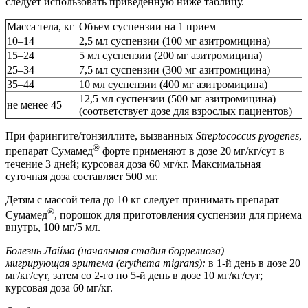
следует использовать приведенную ниже таблицу.
Масса тела, кг
Объем суспензии на 1 прием
10–14
2,5 мл суспензии (100 мг азитромицина)
15–24
5 мл суспензии (200 мг азитромицина)
25–34
7,5 мл суспензии (300 мг азитромицина)
35–44
10 мл суспензии (400 мг азитромицина)
12,5 мл суспензии (500 мг азитромицина)
не менее 45
(соответствует дозе для взрослых пациентов)
При фарингите/тонзиллите, вызванных
Streptococcus pyogenes
,
®
препарат Сумамед
форте применяют в дозе 20 мг/кг/сут в
течение 3 дней; курсовая доза 60 мг/кг. Максимальная
суточная доза составляет 500 мг.
Детям с массой тела до 10 кг следует принимать препарат
®
Сумамед
, порошок для приготовления суспензии для приема
внутрь, 100 мг/5 мл.
Болезнь Лайма (начальная стадия боррелиоза) —
мигрирующая эритема (erythema migrans):
в 1-й день в дозе 20
мг/кг/сут, затем со 2-го по 5-й день в дозе 10 мг/кг/сут;
курсовая доза 60 мг/кг.