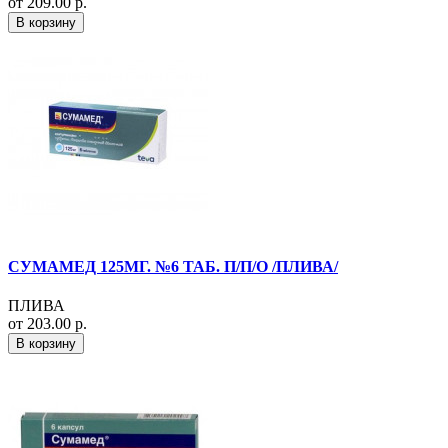
от 209.00 р.
В корзину
СУМАМЕД 125МГ. №6 ТАБ. П/П/О /ПЛИВА/
ПЛИВА
от 203.00 р.
В корзину