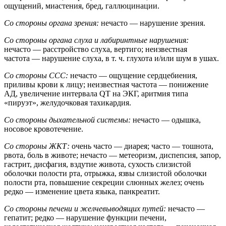
ощущений, миастения, бред, галлюцинации.
Со стороны органа зрения:
нечасто — нарушение зрения.
Со стороны органа слуха и лабиринтные нарушения:
нечасто — расстройство слуха, вертиго; неизвестная
частота — нарушение слуха, в т. ч. глухота и/или шум в ушах.
Со стороны ССС:
нечасто — ощущение сердцебиения,
приливы крови к лицу; неизвестная частота — понижение
АД, увеличение интервала QT на ЭКГ, аритмия типа
«пируэт», желудочковая тахикардия.
Со стороны дыхательной системы:
нечасто — одышка,
носовое кровотечение.
Со стороны ЖКТ:
очень часто — диарея; часто — тошнота,
рвота, боль в животе; нечасто — метеоризм, диспепсия, запор,
гастрит, дисфагия, вздутие живота, сухость слизистой
оболочки полости рта, отрыжка, язвы слизистой оболочки
полости рта, повышение секреции слюнных желез; очень
редко — изменение цвета языка, панкреатит.
Со стороны печени и желчевыводящих путей:
нечасто —
гепатит; редко — нарушение функции печени,