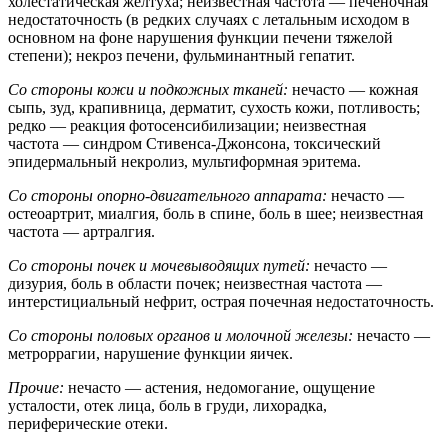
холестатическая желтуха; неизвестная частота — печеночная
недостаточность (в редких случаях с летальным исходом в
основном на фоне нарушения функции печени тяжелой
степени); некроз печени, фульминантный гепатит.
Со стороны кожи и подкожных тканей:
нечасто — кожная
сыпь, зуд, крапивница, дерматит, сухость кожи, потливость;
редко — реакция фотосенсибилизации; неизвестная
частота — синдром Стивенса-Джонсона, токсический
эпидермальный некролиз, мультиформная эритема.
Со стороны опорно-двигательного аппарата:
нечасто —
остеоартрит, миалгия, боль в спине, боль в шее; неизвестная
частота — артралгия.
Со стороны почек и мочевыводящих путей:
нечасто —
дизурия, боль в области почек; неизвестная частота —
интерстициальный нефрит, острая почечная недостаточность.
Со стороны половых органов и молочной железы:
нечасто —
метроррагии, нарушение функции яичек.
Прочие:
нечасто — астения, недомогание, ощущение
усталости, отек лица, боль в груди, лихорадка,
периферические отеки.