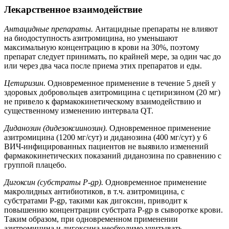
Лекарственное взаимодействие
Антацидные препараты.
Антацидные препараты не влияют
на биодоступность азитромицина, но уменьшают
максимальную концентрацию в крови на 30%, поэтому
препарат следует принимать, по крайней мере, за один час до
или через два часа после приема этих препаратов и еды.
Цетиризин.
Одновременное применение в течение 5 дней у
здоровых добровольцев азитромицина с цетиризином (20 мг)
не привело к фармакокинетическому взаимодействию и
существенному изменению интервала QT.
Диданозин (дидезоксиинозин).
Одновременное применение
азитромицина (1200 мг/сут) и диданозина (400 мг/сут) у 6
ВИЧ-инфицированных пациентов не выявило изменений
фармакокинетических показаний диданозина по сравнению с
группой плацебо.
Дигоксин (субстраты P-gp).
Одновременное применение
макролидных антибиотиков, в т.ч. азитромицина, с
субстратами P-gp, такими как дигоксин, приводит к
повышению концентрации субстрата P-gp в сыворотке крови.
Таким образом, при одновременном применении
азитромицина и дигоксина необходимо учитывать