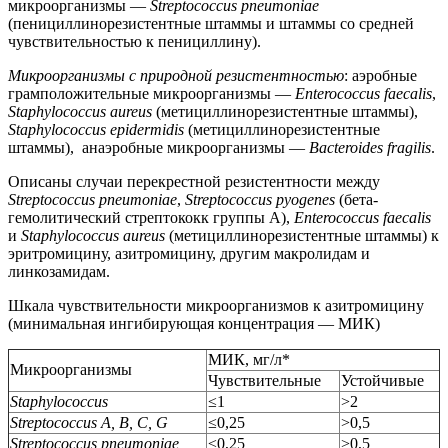
микроорганизмы —
Streptococcus pneumoniae
(пенициллинорезистентные штаммы и штаммы со средней
чувствительностью к пенициллину).
Микроорганизмы с природной резистентностью
: аэробные
грамположительные микроорганизмы —
Enterococcus faecalis
,
Staphylococcus aureus
(метициллинорезистентные штаммы),
Staphylococcus epidermidis
(метициллинорезистентные
штаммы), анаэробные микроорганизмы —
Bacteroides fragilis
.
Описаны случаи перекрестной резистентности между
Streptococcus pneumoniae
,
Streptococcus pyogenes
(бета-
гемолитический стрептококк группы А),
Enterococcus faecalis
и
Staphylococcus aureus
(метициллинорезистентные штаммы) к
эритромицину, азитромицину, другим макролидам и
линкозамидам.
Шкала чувствительности микроорганизмов к азитромицину
(минимальная ингибирующая концентрация — МИК)
МИК, мг/л*
Микроорганизмы
Чувствительные
Устойчивые
Staphylococcus
≤1
>2
Streptococcus A, B, C, G
≤0,25
>0,5
Streptococcus pneumoniae
≤0,25
>0,5