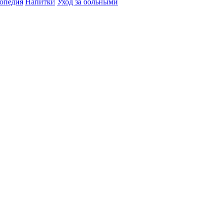
топедия
Напитки
Уход за больными