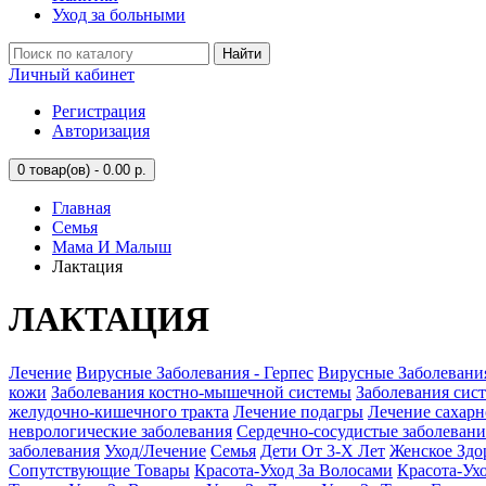
Уход за больными
Найти
Личный кабинет
Регистрация
Авторизация
0
товар(ов) - 0.00 р.
Главная
Семья
Мама И Малыш
Лактация
ЛАКТАЦИЯ
Лечение
Вирусные Заболевания - Герпес
Вирусные Заболевани
кожи
Заболевания костно-мышечной системы
Заболевания сис
желудочно-кишечного тракта
Лечение подагры
Лечение сахарн
неврологические заболевания
Сердечно-сосудистые заболевани
заболевания
Уход/Лечение
Семья
Дети От 3-Х Лет
Женское Здо
Сопутствующие Товары
Красота-Уход За Волосами
Красота-Ух