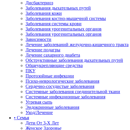
Дисбактериоз
Заболевания дыхательных путей
Заболевания кожи
Заболевания костно-мышечной системы
Заболевания системы крови
Заболевания урогенитальных органов
Заболевания урогенитальных органов
Зависимости
Лечение заболеваний желудочно-кишечного тракта
Лечение подагры
Лечение сахарного диабета
Обструктивные заболевания дыхательных путей
Общеукрепляющие средства
ПКУ
Протозойные инфекции
Психо-неврологические заболевания
Сердечно-сосудистые заболевания
Системные заболевания соединительной ткани
Системные инфекционные заболевания
Угревая сыпь
Эндокринные заболевания
Уход/Лечение
• Семья
Дети От 3-Х Лет
Женское Здоровье