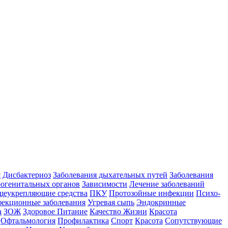
я
Дисбактериоз
Заболевания дыхательных путей
Заболевания
рогенитальных органов
Зависимости
Лечение заболеваний
еукрепляющие средства
ПКУ
Протозойные инфекции
Психо-
екционные заболевания
Угревая сыпь
Эндокринные
а
ЗОЖ
Здоровое Питание
Качество Жизни
Красота
Офтальмология
Профилактика
Спорт
Красота
Сопутствующие