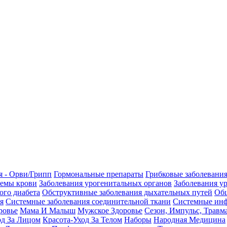
я - Орви/Грипп
Гормональные препараты
Грибковые заболевани
темы крови
Заболевания урогенитальных органов
Заболевания у
ого диабета
Обструктивные заболевания дыхательных путей
Общ
я
Системные заболевания соединительной ткани
Системные инф
ровье
Мама И Малыш
Мужское Здоровье
Сезон, Импульс, Травм
од За Лицом
Красота-Уход За Телом
Наборы
Народная Медицина