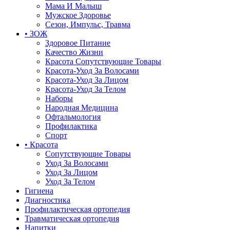
Мама И Малыш
Мужское Здоровье
Сезон, Импульс, Травма
• ЗОЖ
Здоровое Питание
Качество Жизни
Красота Сопутствующие Товары
Красота-Уход За Волосами
Красота-Уход За Лицом
Красота-Уход За Телом
Наборы
Народная Медицина
Офтальмология
Профилактика
Спорт
• Красота
Сопутствующие Товары
Уход За Волосами
Уход За Лицом
Уход За Телом
Гигиена
Диагностика
Профилактическая ортопедия
Травматическая ортопедия
Напитки