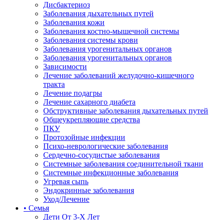
Дисбактериоз
Заболевания дыхательных путей
Заболевания кожи
Заболевания костно-мышечной системы
Заболевания системы крови
Заболевания урогенитальных органов
Заболевания урогенитальных органов
Зависимости
Лечение заболеваний желудочно-кишечного
тракта
Лечение подагры
Лечение сахарного диабета
Обструктивные заболевания дыхательных путей
Общеукрепляющие средства
ПКУ
Протозойные инфекции
Психо-неврологические заболевания
Сердечно-сосудистые заболевания
Системные заболевания соединительной ткани
Системные инфекционные заболевания
Угревая сыпь
Эндокринные заболевания
Уход/Лечение
• Семья
Дети От 3-Х Лет