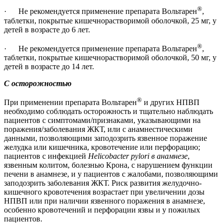
®
· Не рекомендуется применение препарата Вольтарен
,
таблетки, покрытые кишечнорастворимой оболочкой, 25 мг, у
детей в возрасте до 6 лет.
®
· Не рекомендуется применение препарата Вольтарен
,
таблетки, покрытые кишечнорастворимой оболочкой, 50 мг, у
детей в возрасте до 14 лет.
С осторожностью
®
При применении препарата Вольтарен
и других НПВП
необходимо соблюдать осторожность и тщательно наблюдать
пациентов с симптомами/признаками, указывающими на
поражения/заболевания ЖКТ, или с анамнестическими
данными, позволяющими заподозрить язвенное поражение
желудка или кишечника, кровотечение или перфорацию;
пациентов с инфекцией
Helicobacter pylori в анамнезе
,
язвенным колитом, болезнью Крона, с нарушением функции
печени в анамнезе, и у пациентов с жалобами, позволяющими
заподозрить заболевания ЖКТ. Риск развития желудочно-
кишечного кровотечения возрастает при увеличении дозы
НПВП или при наличии язвенного поражения в анамнезе,
особенно кровотечений и перфорации язвы и у пожилых
пациентов.