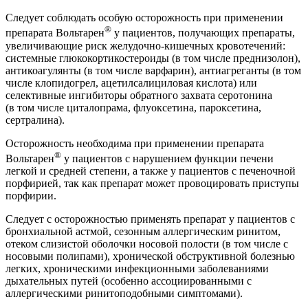
Следует соблюдать особую осторожность при применении
®
препарата Вольтарен
у пациентов, получающих препараты,
увеличивающие риск желудочно-кишечных кровотечений:
системные глюкокортикостероиды (в том числе преднизолон),
антикоагулянты (в том числе варфарин), антиагреганты (в том
числе клопидогрел, ацетилсалициловая кислота) или
селективные ингибиторы обратного захвата серотонина
(в том числе циталопрама, флуоксетина, пароксетина,
сертралина).
Осторожность необходима при применении препарата
®
Вольтарен
у пациентов с нарушением функции печени
легкой и средней степени, а также у пациентов с печеночной
порфирией, так как препарат может провоцировать приступы
порфирии.
Следует с осторожностью применять препарат у пациентов с
бронхиальной астмой, сезонным аллергическим ринитом,
отеком слизистой оболочки носовой полости (в том числе с
носовыми полипами), хронической обструктивной болезнью
легких, хроническими инфекционными заболеваниями
дыхательных путей (особенно ассоциированными с
аллергическими ринитоподобными симптомами).