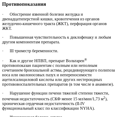
Противопоказания
· Обострение язвенной болезни желудка и
двенадцатиперстной кишки, кровотечения из органов
желудочно-кишечного тракта (ЖКТ), перфорация органов
ЖКТ.
· Повышенная чувствительность к диклофенаку и любым
другим компонентам препарата.
· III триместр беременности.
®
· Как и другие НПВП, препарат Вольтарен
противопоказан пациентам с полным или неполным
сочетанием бронхиальной астмы, рецидивирующего полипоза
носа или околоносовых пазух и непереносимости
ацетилсалициловой кислоты или других нестероидных
противовоспалительных препаратов (в том числе в анамнезе).
· Нарушение функции печени тяжелой степени тяжести,
2
почечная недостаточность (СКФ менее 15 мл/мин/1,73 м
),
хроническая сердечная недостаточность (II-IV
функциональный класс по классификации NYHA).