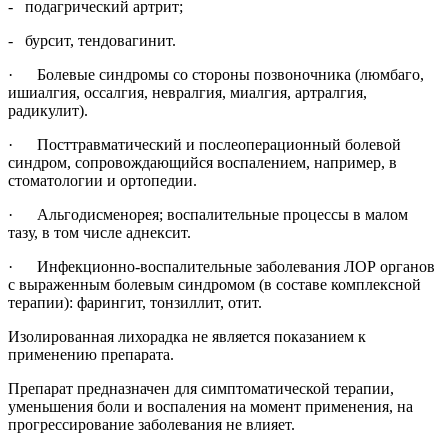
- подагрический артрит;
- бурсит, тендовагинит.
· Болевые синдромы со стороны позвоночника (люмбаго,
ишиалгия, оссалгия, невралгия, миалгия, артралгия,
радикулит).
· Посттравматический и послеоперационный болевой
синдром, сопровождающийся воспалением, например, в
стоматологии и ортопедии.
· Альгодисменорея; воспалительные процессы в малом
тазу, в том числе аднексит.
· Инфекционно-воспалительные заболевания ЛОР органов
с выраженным болевым синдромом (в составе комплексной
терапии): фарингит, тонзиллит, отит.
Изолированная лихорадка не является показанием к
применению препарата.
Препарат предназначен для симптоматической терапии,
уменьшения боли и воспаления на момент применения, на
прогрессирование заболевания не влияет.