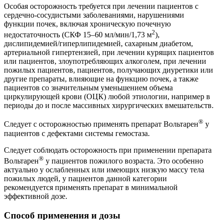
Особая осторожность требуется при лечении пациентов с
сердечно-сосудистыми заболеваниями, нарушениями
функции почек, включая хроническую почечную
2
недостаточность (СКФ 15–60 мл/мин/1,73 м
),
дислипидемией/гиперлипидемией, сахарным диабетом,
артериальной гипертензией, при лечении курящих пациентов
или пациентов, злоупотребляющих алкоголем, при лечении
пожилых пациентов, пациентов, получающих диуретики или
другие препараты, влияющие на функцию почек, а также
пациентов со значительным уменьшением объема
циркулирующей крови (ОЦК) любой этиологии, например в
периоды до и после массивных хирургических вмешательств.
®
Следует с осторожностью применять препарат Вольтарен
у
пациентов с дефектами системы гемостаза.
Следует соблюдать осторожность при применении препарата
®
Вольтарен
у пациентов пожилого возраста. Это особенно
актуально у ослабленных или имеющих низкую массу тела
пожилых людей, у пациентов данной категории
рекомендуется применять препарат в минимальной
эффективной дозе.
Способ применения и дозы