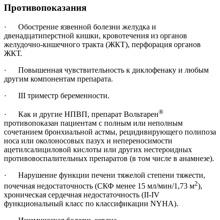
Противопоказания
· Обострение язвенной болезни желудка и
двенадцатиперстной кишки, кровотечения из органов
желудочно-кишечного тракта (ЖКТ), перфорация органов
ЖКТ.
· Повышенная чувствительность к диклофенаку и любым
другим компонентам препарата.
· III триместр беременности.
®
· Как и другие НПВП, препарат Вольтарен
противопоказан пациентам с полным или неполным
сочетанием бронхиальной астмы, рецидивирующего полипоза
носа или околоносовых пазух и непереносимости
ацетилсалициловой кислоты или других нестероидных
противовоспалительных препаратов (в том числе в анамнезе).
· Нарушение функции печени тяжелой степени тяжести,
2
почечная недостаточность (СКФ менее 15 мл/мин/1,73 м
),
хроническая сердечная недостаточность (II-IV
функциональный класс по классификации NYHA).