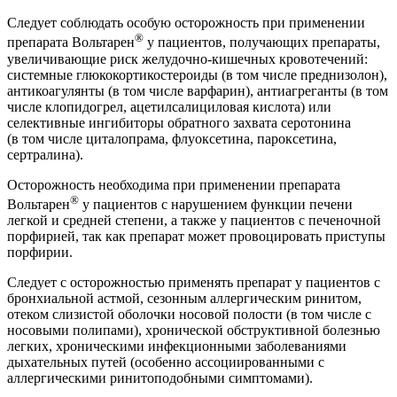
Следует соблюдать особую осторожность при применении
®
препарата Вольтарен
у пациентов, получающих препараты,
увеличивающие риск желудочно-кишечных кровотечений:
системные глюкокортикостероиды (в том числе преднизолон),
антикоагулянты (в том числе варфарин), антиагреганты (в том
числе клопидогрел, ацетилсалициловая кислота) или
селективные ингибиторы обратного захвата серотонина
(в том числе циталопрама, флуоксетина, пароксетина,
сертралина).
Осторожность необходима при применении препарата
®
Вольтарен
у пациентов с нарушением функции печени
легкой и средней степени, а также у пациентов с печеночной
порфирией, так как препарат может провоцировать приступы
порфирии.
Следует с осторожностью применять препарат у пациентов с
бронхиальной астмой, сезонным аллергическим ринитом,
отеком слизистой оболочки носовой полости (в том числе с
носовыми полипами), хронической обструктивной болезнью
легких, хроническими инфекционными заболеваниями
дыхательных путей (особенно ассоциированными с
аллергическими ринитоподобными симптомами).