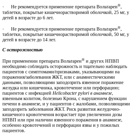
®
· Не рекомендуется применение препарата Вольтарен
,
таблетки, покрытые кишечнорастворимой оболочкой, 25 мг, у
детей в возрасте до 6 лет.
®
· Не рекомендуется применение препарата Вольтарен
,
таблетки, покрытые кишечнорастворимой оболочкой, 50 мг, у
детей в возрасте до 14 лет.
С осторожностью
®
При применении препарата Вольтарен
и других НПВП
необходимо соблюдать осторожность и тщательно наблюдать
пациентов с симптомами/признаками, указывающими на
поражения/заболевания ЖКТ, или с анамнестическими
данными, позволяющими заподозрить язвенное поражение
желудка или кишечника, кровотечение или перфорацию;
пациентов с инфекцией
Helicobacter pylori в анамнезе
,
язвенным колитом, болезнью Крона, с нарушением функции
печени в анамнезе, и у пациентов с жалобами, позволяющими
заподозрить заболевания ЖКТ. Риск развития желудочно-
кишечного кровотечения возрастает при увеличении дозы
НПВП или при наличии язвенного поражения в анамнезе,
особенно кровотечений и перфорации язвы и у пожилых
пациентов.