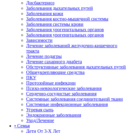
Дисбактериоз
Заболевания дыхательных путей
Заболевания кожи
Заболевания костно-мышечной системы
Заболевания системы крови
Заболевания урогенитальных органов
Заболевания урогенитальных органов
Зависимости
Лечение заболеваний желудочно-кишечного
тракта
Лечение подагры
Лечение сахарного диабета
Обструктивные заболевания дыхательных путей
Общеукрепляющие средства
ПКУ
Протозойные инфекции
Психо-неврологические заболевания
Сердечно-сосудистые заболевания
Системные заболевания соединительной ткани
Системные инфекционные заболевания
Угревая сыпь
Эндокринные заболевания
Уход/Лечение
• Семья
Дети От 3-Х Лет