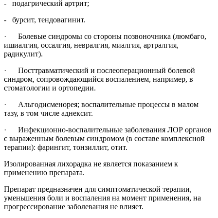
- подагрический артрит;
- бурсит, тендовагинит.
· Болевые синдромы со стороны позвоночника (люмбаго,
ишиалгия, оссалгия, невралгия, миалгия, артралгия,
радикулит).
· Посттравматический и послеоперационный болевой
синдром, сопровождающийся воспалением, например, в
стоматологии и ортопедии.
· Альгодисменорея; воспалительные процессы в малом
тазу, в том числе аднексит.
· Инфекционно-воспалительные заболевания ЛОР органов
с выраженным болевым синдромом (в составе комплексной
терапии): фарингит, тонзиллит, отит.
Изолированная лихорадка не является показанием к
применению препарата.
Препарат предназначен для симптоматической терапии,
уменьшения боли и воспаления на момент применения, на
прогрессирование заболевания не влияет.