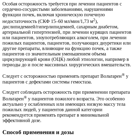
Особая осторожность требуется при лечении пациентов с
сердечно-сосудистыми заболеваниями, нарушениями
функции почек, включая хроническую почечную
2
недостаточность (СКФ 15–60 мл/мин/1,73 м
),
дислипидемией/гиперлипидемией, сахарным диабетом,
артериальной гипертензией, при лечении курящих пациентов
или пациентов, злоупотребляющих алкоголем, при лечении
пожилых пациентов, пациентов, получающих диуретики или
другие препараты, влияющие на функцию почек, а также
пациентов со значительным уменьшением объема
циркулирующей крови (ОЦК) любой этиологии, например в
периоды до и после массивных хирургических вмешательств.
®
Следует с осторожностью применять препарат Вольтарен
у
пациентов с дефектами системы гемостаза.
Следует соблюдать осторожность при применении препарата
®
Вольтарен
у пациентов пожилого возраста. Это особенно
актуально у ослабленных или имеющих низкую массу тела
пожилых людей, у пациентов данной категории
рекомендуется применять препарат в минимальной
эффективной дозе.
Способ применения и дозы