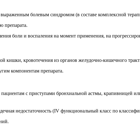
раженным болевым синдромом (в составе комплексной терапии)
ю препарата.
ения боли и воспаления на момент применения, на прогрессиров
й кишки, кровотечения из органов желудочно-кишечного тракт
гим компонентам препарата.
 пациентам с приступами бронхиальной астмы, крапивницей и
ердечная недостаточность (IV функциональный класс по класси
ний.