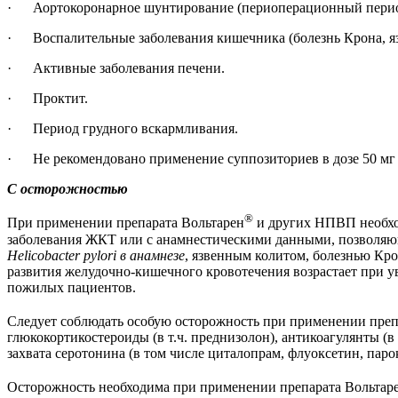
· Аортокоронарное шунтирование (периоперационный перио
· Воспалительные заболевания кишечника (болезнь Крона, яз
· Активные заболевания печени.
· Проктит.
· Период грудного вскармливания.
· Не рекомендовано применение суппозиториев в дозе 50 мг у де
С осторожностью
®
При применении препарата Вольтарен
и других НПВП необхо
заболевания ЖКТ или с анамнестическими данными, позволяющ
Helicobacter pylori в анамнезе
, язвенным колитом, болезнью Кр
развития желудочно-кишечного кровотечения возрастает при 
пожилых пациентов.
Следует соблюдать особую осторожность при применении преп
глюкокортикостероиды (в т.ч. преднизолон), антикоагулянты (в
захвата серотонина (в том числе циталопрам, флуоксетин, паро
Осторожность необходима при применении препарата Вольтар