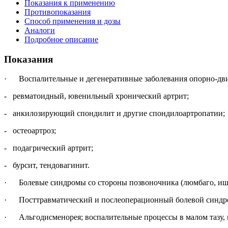
Показания к применению
Противопоказания
Способ применения и дозы
Аналоги
Подробное описание
Показания
· Воспалительные и дегенеративные заболевания опорно-двиг
- ревматоидный, ювенильный хронический артрит;
- анкилозирующий спондилит и другие спондилоартропатии;
- остеоартроз;
- подагрический артрит;
- бурсит, тендовагинит.
· Болевые синдромы со стороны позвоночника (люмбаго, ишиал
· Посттравматический и послеоперационный болевой синдро
· Альгодисменорея; воспалительные процессы в малом тазу, в