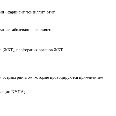
: фарингит, тонзиллит, отит.
ание заболевания не влияет.
а (ЖКТ), перфорация органов ЖКТ.
ли острым ринитом, которые провоцируются применением
фикации NYHA).