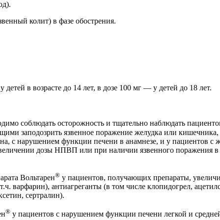
д).
венный колит) в фазе обострения.
тей в возрасте до 14 лет, в дозе 100 мг — у детей до 18 лет.
димо соблюдать осторожность и тщательно наблюдать пациенто
ими заподозрить язвенное поражение желудка или кишечника, 
она, с нарушением функции печени в анамнезе, и у пациентов с
увеличении дозы НПВП или при наличии язвенного поражения в 
®
арата Вольтарен
у пациентов, получающих препараты, увелич
 т.ч. варфарин), антиагреганты (в том числе клопидогрел, ацет
ксетин, сертралин).
®
ен
у пациентов с нарушением функции печени легкой и средней 