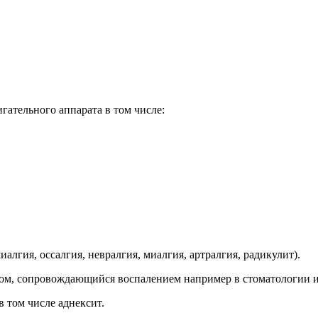
ательного аппарата в том числе:
гия, оссалгия, невралгия, миалгия, артралгия, радикулит).
м, сопровождающийся воспалением например в стоматологии и
 том числе аднексит.