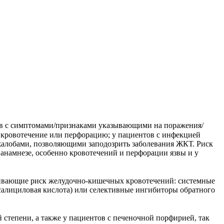
в с симптомами/признаками указывающими на поражения/
кровотечение или перфорацию; у пациентов с инфекцией
 жалобами, позволяющими заподозрить заболевания ЖКТ. Риск
анамнезе, особенно кровотечений и перфорации язвы и у
ивающие риск желудочно-кишечных кровотечений: системные
илсалициловая кислота) или селективные ингибиторы обратного
степени, а также у пациентов с печеночной порфирией, так