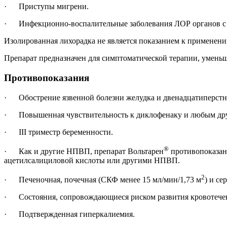
· Приступы мигрени.
· Инфекционно-воспалительные заболевания ЛОР органов с вы
Изолированная лихорадка не является показанием к применени
Препарат предназначен для симптоматической терапии, уменьш
Противопоказания
· Обострение язвенной болезни желудка и двенадцатиперстно
· Повышенная чувствительность к диклофенаку и любым дру
· III триместр беременности.
®
· Как и другие НПВП, препарат Вольтарен
противопоказан
ацетилсалициловой кислоты или другими НПВП.
2
· Печеночная, почечная (СКФ менее 15 мл/мин/1,73 м
) и с
· Состояния, сопровождающиеся риском развития кровотече
· Подтвержденная гиперкалиемия.