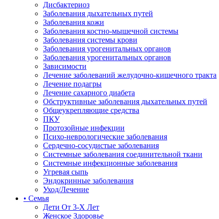
Дисбактериоз
Заболевания дыхательных путей
Заболевания кожи
Заболевания костно-мышечной системы
Заболевания системы крови
Заболевания урогенитальных органов
Заболевания урогенитальных органов
Зависимости
Лечение заболеваний желудочно-кишечного тракта
Лечение подагры
Лечение сахарного диабета
Обструктивные заболевания дыхательных путей
Общеукрепляющие средства
ПКУ
Протозойные инфекции
Психо-неврологические заболевания
Сердечно-сосудистые заболевания
Системные заболевания соединительной ткани
Системные инфекционные заболевания
Угревая сыпь
Эндокринные заболевания
Уход/Лечение
• Семья
Дети От 3-Х Лет
Женское Здоровье