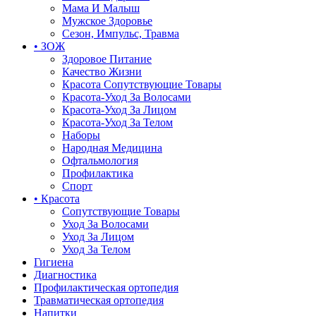
Мама И Малыш
Мужское Здоровье
Сезон, Импульс, Травма
• ЗОЖ
Здоровое Питание
Качество Жизни
Красота Сопутствующие Товары
Красота-Уход За Волосами
Красота-Уход За Лицом
Красота-Уход За Телом
Наборы
Народная Медицина
Офтальмология
Профилактика
Спорт
• Красота
Сопутствующие Товары
Уход За Волосами
Уход За Лицом
Уход За Телом
Гигиена
Диагностика
Профилактическая ортопедия
Травматическая ортопедия
Напитки