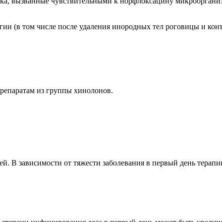
ока, вызванные чувствительными к норфлоксацину микрооргани
и (в том числе после удаления инородных тел роговицы и кон
препаратам из группы хинолонов.
 дней. В зависимости от тяжести заболевания в первый день тер