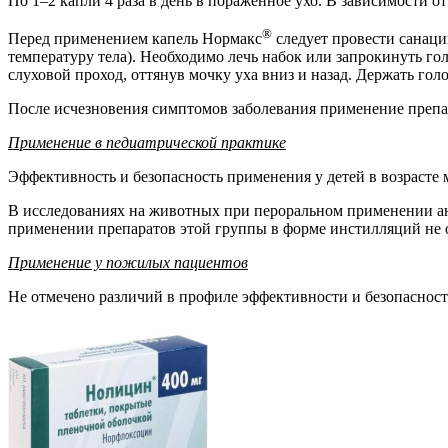
По 1–2 капли 4 раза в день в пораженное ухо. В зависимости о
®
Перед применением капель Нормакс
следует провести санац
температуру тела). Необходимо лечь набок или запрокинуть гол
слуховой проход, оттянув мочку уха вниз и назад. Держать г
После исчезновения симптомов заболевания применение препар
Применение в педиатрической практике
Эффективность и безопасность применения у детей в возрасте 
В исследованиях на животных при пероральном применении ан
применении препаратов этой группы в форме инстилляций не о
Применение у пожилых пациентов
Не отмечено различий в профиле эффективности и безопасност