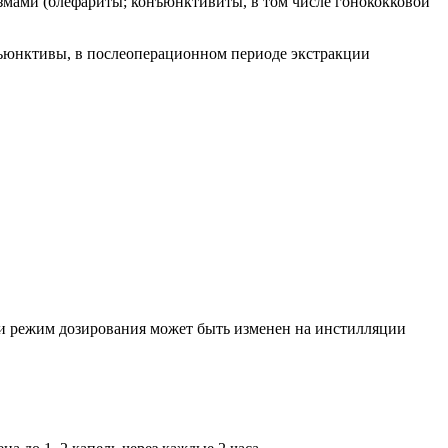
змами (блефариты; конъюнктивиты, в том числе гонококковой
ъюнктивы, в послеоперационном периоде экстракции
апии режим дозирования может быть изменен на инстилляции