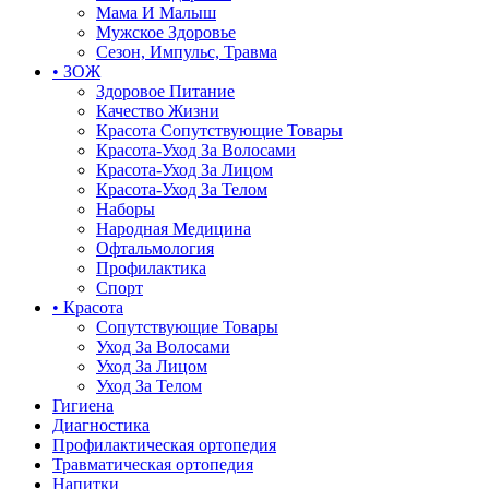
Мама И Малыш
Мужское Здоровье
Сезон, Импульс, Травма
• ЗОЖ
Здоровое Питание
Качество Жизни
Красота Сопутствующие Товары
Красота-Уход За Волосами
Красота-Уход За Лицом
Красота-Уход За Телом
Наборы
Народная Медицина
Офтальмология
Профилактика
Спорт
• Красота
Сопутствующие Товары
Уход За Волосами
Уход За Лицом
Уход За Телом
Гигиена
Диагностика
Профилактическая ортопедия
Травматическая ортопедия
Напитки