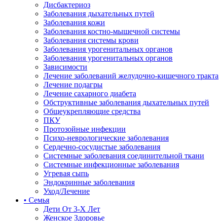
Дисбактериоз
Заболевания дыхательных путей
Заболевания кожи
Заболевания костно-мышечной системы
Заболевания системы крови
Заболевания урогенитальных органов
Заболевания урогенитальных органов
Зависимости
Лечение заболеваний желудочно-кишечного тракта
Лечение подагры
Лечение сахарного диабета
Обструктивные заболевания дыхательных путей
Общеукрепляющие средства
ПКУ
Протозойные инфекции
Психо-неврологические заболевания
Сердечно-сосудистые заболевания
Системные заболевания соединительной ткани
Системные инфекционные заболевания
Угревая сыпь
Эндокринные заболевания
Уход/Лечение
• Семья
Дети От 3-Х Лет
Женское Здоровье