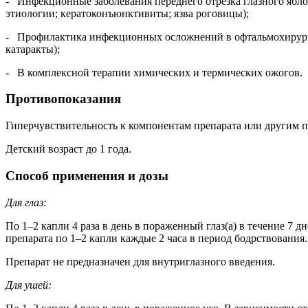
- Инфекционные заболевания переднего отрезка глазного ябл
этиологии; кератоконъюнктивиты; язва роговицы);
- Профилактика инфекционных осложнений в офтальмохирурги
катаракты);
- В комплексной терапии химических и термических ожогов.
Противопоказания
Гиперчувствительность к компонентам препарата или другим 
Детский возраст до 1 года.
Способ применения и дозы
Для глаз:
По 1–2 капли 4 раза в день в пораженный глаз(а) в течение 7
препарата по 1–2 капли каждые 2 часа в период бодрствования.
Препарат не предназначен для внутриглазного введения.
Для ушей: