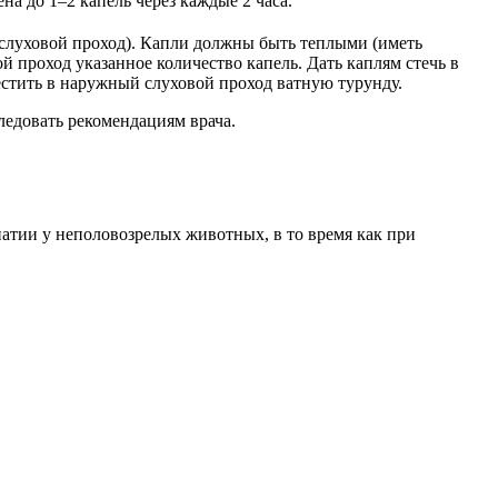
на до 1–2 капель через каждые 2 часа.
слуховой проход). Капли должны быть теплыми (иметь
й проход указанное количество капель. Дать каплям стечь в
естить в наружный слуховой проход ватную турунду.
ледовать рекомендациям врача.
тии у неполовозрелых животных, в то время как при