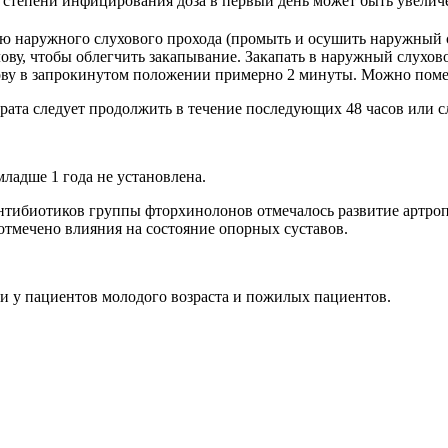
т степени инфицирования доза в первый день может быть увеличе
ию наружного слухового прохода (промыть и осушить наружный 
ову, чтобы облегчить закапывание. Закапать в наружный слухово
олову в запрокинутом положении примерно 2 минуты. Можно пом
ата следует продолжить в течение последующих 48 часов или с
младше 1 года не установлена.
тибиотиков группы фторхинолонов отмечалось развитие артропа
тмечено влияния на состояние опорных суставов.
и у пациентов молодого возраста и пожилых пациентов.