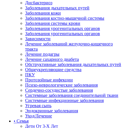
Дисбактериоз
Заболевания дыхательных путей
Заболевания кожи
Заболевания костно-мышечной системы
Заболевания системы крови
Заболевания урогенитальных органов
Заболевания урогенитальных органов
Зависимости
Лечение заболеваний желудочно-кишечного
тракта
Лечение подагры
Лечение сахарного диабета
Обструктивные заболевания дыхательных путей
Общеукрепляющие средства
ПКУ
Протозойные инфекции
Психо-неврологические заболевания
Сердечно-сосудистые заболевания
Системные заболевания соединительной ткани
Системные инфекционные заболевания
Угревая сыпь
Эндокринные заболевания
Уход/Лечение
• Семья
Дети От 3-Х Лет