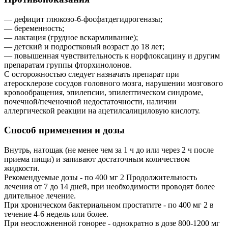
— дефицит глюкозо-6-фосфатдегидрогеназы;
— беременность;
— лактация (грудное вскармливание);
— детский и подростковый возраст до 18 лет;
— повышенная чувствительность к норфлоксацину и другим
препаратам группы фторхинолонов.
С осторожностью следует назначать препарат при
атеросклерозе сосудов головного мозга, нарушении мозгового
кровообращения, эпилепсии, эпилептическом синдроме,
почечной/печеночной недостаточности, наличии
аллергической реакции на ацетилсалициловую кислоту.
Способ применения и дозы
Внутрь, натощак (не менее чем за 1 ч до или через 2 ч после
приема пищи) и запивают достаточным количеством
жидкости.
Рекомендуемые дозы - по 400 мг 2 Продолжительность
лечения от 7 до 14 дней, при необходимости проводят более
длительное лечение.
При хроническом бактериальном простатите - по 400 мг 2 в
течение 4-6 недель или более.
При неосложненной гонорее - однократно в дозе 800-1200 мг