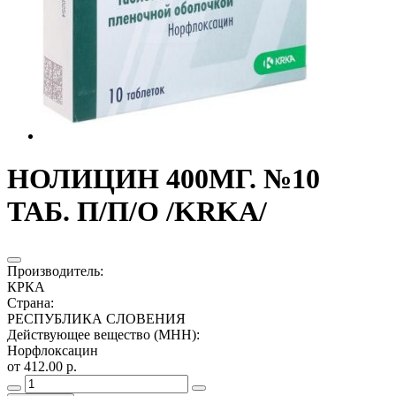
НОЛИЦИН 400МГ. №10
ТАБ. П/П/О /KRKA/
Производитель
:
КРКА
Страна
:
РЕСПУБЛИКА СЛОВЕНИЯ
Действующее вещество (МНН)
:
Норфлоксацин
от 412.00 р.