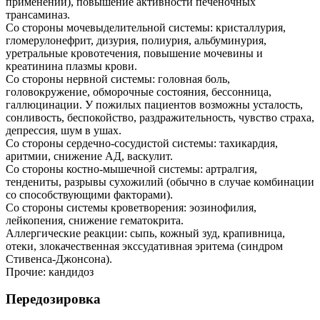
применении), повышение активности печеночных
трансаминаз.
Со стороны мочевыделительной системы: кристаллурия,
гломерулонефрит, дизурия, полиурия, альбуминурия,
уретральные кровотечения, повышение мочевины и
креатинина плазмы крови.
Со стороны нервной системы: головная боль,
головокружение, обморочные состояния, бессонница,
галлюцинации. У пожилых пациентов возможны усталость,
сонливость, беспокойство, раздражительность, чувство страха,
депрессия, шум в ушах.
Со стороны сердечно-сосудистой системы: тахикардия,
аритмии, снижение АД, васкулит.
Со стороны костно-мышечной системы: артралгия,
тендениты, разрывы сухожилий (обычно в случае комбинации
со способствующими факторами).
Со стороны системы кроветворения: эозинофилия,
лейкопения, снижение гематокрита.
Аллергические реакции: сыпь, кожный зуд, крапивница,
отеки, злокачественная экссудативная эритема (синдром
Стивенса-Джонсона).
Прочие: кандидоз
Передозировка