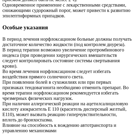
Одновременное применение с лекарственными средствами,
снижающими судорожный порог, может привести к развитию
эпилептиформных припадков.
Особые указания
В период лечения норфлоксацином больные должны получать
достаточное количество жидкости (под контролем диуреза).
В период терапии возможно увеличение протромбинового
индекса (при проведении хирургических вмешательств
следует контролировать состояние системы свертывания
крови).
Во время лечения норфлоксацином следует избегать
воздействия прямого солнечного света.
При появлении болей в сухожилиях или при первых
признаках тендовагинита необходимо отменить препарат. Во
время терапии норфлоксацином рекомендуется избегать
чрезмерных физических нагрузок.
При наличии аллергической реакции на ацетилсалициловую
кислоту азокраситель Е 110 (краситель дисперсный желтый,
Е110), может вызвать реакцию гиперчувствительности,
вплоть до бронхоспазма.
Влияние на способность к вождению автотранспорта и
управлению механизмами