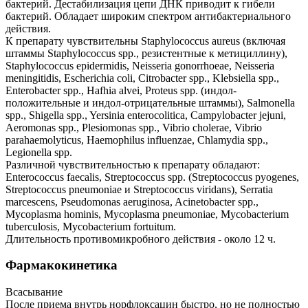
бактерий. Дестабилизация цепи ДНК приводит к гибели
бактерий. Обладает широким спектром антибактериального
действия.
К препарату чувствительны Staphylococcus aureus (включая
штаммы Staphylococcus spp., резистентные к метициллину),
Staphylococcus epidermidis, Neisseria gonorrhoeae, Neisseria
meningitidis, Escherichia coli, Citrobacter spp., Klebsiella spp.,
Enterobacter spp., Hafhia alvei, Proteus spp. (индол-
положительные и индол-отрицательные штаммы), Salmonella
spp., Shigella spp., Yersinia enterocolitica, Campylobacter jejuni,
Aeromonas spp., Plesiomonas spp., Vibrio cholerae, Vibrio
parahaemolyticus, Haemophilus influenzae, Chlamydia spp.,
Legionella spp.
Различной чувствительностью к препарату обладают:
Enterococcus faecalis, Streptococcus spp. (Streptococcus pyogenes,
Streptococcus pneumoniae и Streptococcus viridans), Serratia
marcescens, Pseudomonas aeruginosa, Acinetobacter spp.,
Mycoplasma hominis, Mycoplasma pneumoniae, Mycobacterium
tuberculosis, Mycobacterium fortuitum.
Длительность противомикробного действия - около 12 ч.
Фармакокинетика
Всасывание
После приема внутрь норфлоксацин быстро, но не полностью