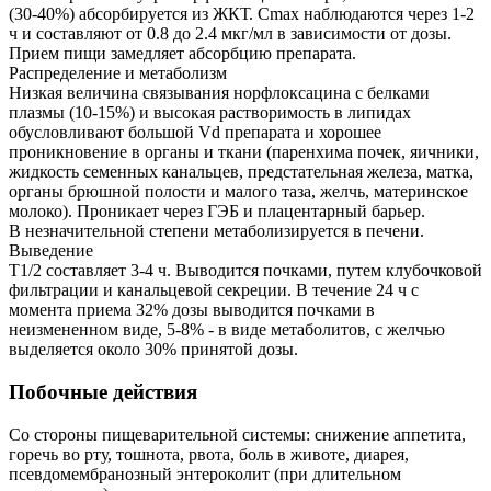
(30-40%) абсорбируется из ЖКТ. Cmax наблюдаются через 1-2
ч и составляют от 0.8 до 2.4 мкг/мл в зависимости от дозы.
Прием пищи замедляет абсорбцию препарата.
Распределение и метаболизм
Низкая величина связывания норфлоксацина с белками
плазмы (10-15%) и высокая растворимость в липидах
обусловливают большой Vd препарата и хорошее
проникновение в органы и ткани (паренхима почек, яичники,
жидкость семенных канальцев, предстательная железа, матка,
органы брюшной полости и малого таза, желчь, материнское
молоко). Проникает через ГЭБ и плацентарный барьер.
В незначительной степени метаболизируется в печени.
Выведение
T1/2 составляет 3-4 ч. Выводится почками, путем клубочковой
фильтрации и канальцевой секреции. В течение 24 ч с
момента приема 32% дозы выводится почками в
неизмененном виде, 5-8% - в виде метаболитов, с желчью
выделяется около 30% принятой дозы.
Побочные действия
Со стороны пищеварительной системы: снижение аппетита,
горечь во рту, тошнота, рвота, боль в животе, диарея,
псевдомембранозный энтероколит (при длительном