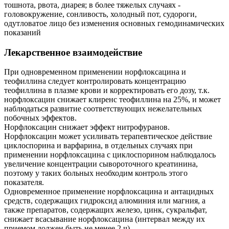
тошнота, рвота, диарея; в более тяжелых случаях -
головокружение, сонливость, холодный пот, судороги,
одутловатое лицо без изменения основных гемодинамических
показаний
Лекарственное взаимодействие
При одновременном применении норфлоксацина и
теофиллина следует контролировать концентрацию
теофиллина в плазме крови и корректировать его дозу, т.к.
норфлоксацин снижает клиренс теофиллина на 25%, и может
наблюдаться развитие соответствующих нежелательных
побочных эффектов.
Норфлоксацин снижает эффект нитрофуранов.
Норфлоксацин может усиливать терапевтическое действие
циклоспорина и варфарина, в отдельных случаях при
применении норфлоксацина с циклоспорином наблюдалось
увеличение концентрации сывороточного креатинина,
поэтому у таких больных необходим контроль этого
показателя.
Одновременное применение норфлоксацина и антацидных
средств, содержащих гидроксид алюминия или магния, а
также препаратов, содержащих железо, цинк, сукральфат,
снижает всасывание норфлоксацина (интервал между их
приемом должен быть не менее 2 ч).