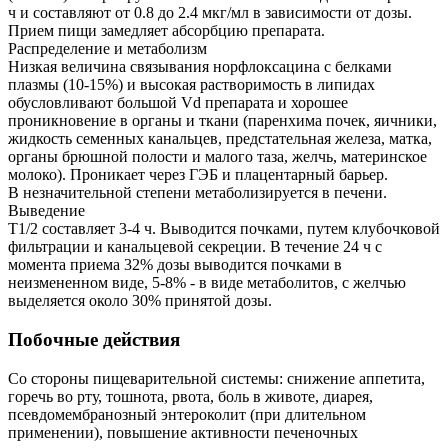
ч и составляют от 0.8 до 2.4 мкг/мл в зависимости от дозы.
Прием пищи замедляет абсорбцию препарата.
Распределение и метаболизм
Низкая величина связывания норфлоксацина с белками
плазмы (10-15%) и высокая растворимость в липидах
обусловливают большой Vd препарата и хорошее
проникновение в органы и ткани (паренхима почек, яичники,
жидкость семенных канальцев, предстательная железа, матка,
органы брюшной полости и малого таза, желчь, материнское
молоко). Проникает через ГЭБ и плацентарный барьер.
В незначительной степени метаболизируется в печени.
Выведение
T1/2 составляет 3-4 ч. Выводится почками, путем клубочковой
фильтрации и канальцевой секреции. В течение 24 ч с
момента приема 32% дозы выводится почками в
неизмененном виде, 5-8% - в виде метаболитов, с желчью
выделяется около 30% принятой дозы.
Побочные действия
Со стороны пищеварительной системы: снижение аппетита,
горечь во рту, тошнота, рвота, боль в животе, диарея,
псевдомембранозный энтероколит (при длительном
применении), повышение активности печеночных