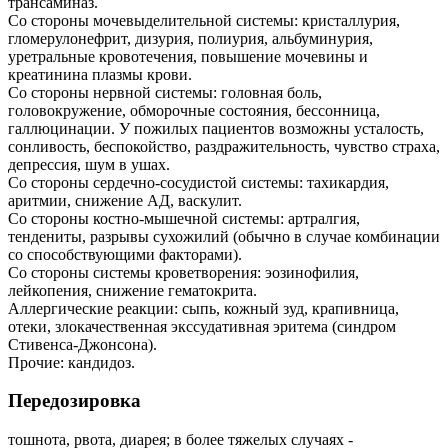
трансаминаз.
Со стороны мочевыделительной системы: кристаллурия,
гломерулонефрит, дизурия, полиурия, альбуминурия,
уретральные кровотечения, повышение мочевины и
креатинина плазмы крови.
Со стороны нервной системы: головная боль,
головокружение, обморочные состояния, бессонница,
галлюцинации. У пожилых пациентов возможны усталость,
сонливость, беспокойство, раздражительность, чувство страха,
депрессия, шум в ушах.
Со стороны сердечно-сосудистой системы: тахикардия,
аритмии, снижение АД, васкулит.
Со стороны костно-мышечной системы: артралгия,
тендениты, разрывы сухожилий (обычно в случае комбинации
со способствующими факторами).
Со стороны системы кроветворения: эозинофилия,
лейкопения, снижение гематокрита.
Аллергические реакции: сыпь, кожный зуд, крапивница,
отеки, злокачественная экссудативная эритема (синдром
Стивенса-Джонсона).
Прочие: кандидоз.
Передозировка
тошнота, рвота, диарея; в более тяжелых случаях -