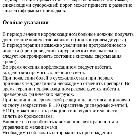
снижающими судорожный порог, может привести к развитию
эпилептиформных припадков.
Особые указания
В период лечения норфлоксацином больные должны получать
достаточное количество жидкости (под контролем диуреза).
В период терапии возможно увеличение протромбинового
индекса (при проведении хирургических вмешательств
следует контролировать состояние системы свертывания
крови).
Во время лечения норфлоксацином следует избегать
воздействия прямого солнечного света.
При появлении болей в сухожилиях или при первых
признаках тендовагинита необходимо отменить препарат. Во
время терапии норфлоксацином рекомендуется избегать
чрезмерных физических нагрузок.
При наличии аллергической реакции на ацетилсалициловую
кислоту азокраситель Е 110 (краситель дисперсный желтый,
Е110), может вызвать реакцию гиперчувствительности,
вплоть до бронхоспазма.
Влияние на способность к вождению автотранспорта и
управлению механизмами
Необходимо соблюдать осторожность при вождении