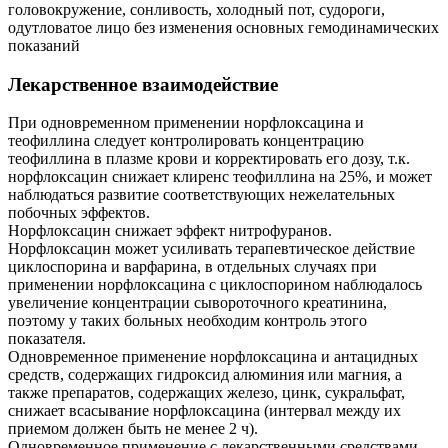
головокружение, сонливость, холодный пот, судороги,
одутловатое лицо без изменения основных гемодинамических
показаний
Лекарственное взаимодействие
При одновременном применении норфлоксацина и
теофиллина следует контролировать концентрацию
теофиллина в плазме крови и корректировать его дозу, т.к.
норфлоксацин снижает клиренс теофиллина на 25%, и может
наблюдаться развитие соответствующих нежелательных
побочных эффектов.
Норфлоксацин снижает эффект нитрофуранов.
Норфлоксацин может усиливать терапевтическое действие
циклоспорина и варфарина, в отдельных случаях при
применении норфлоксацина с циклоспорином наблюдалось
увеличение концентрации сывороточного креатинина,
поэтому у таких больных необходим контроль этого
показателя.
Одновременное применение норфлоксацина и антацидных
средств, содержащих гидроксид алюминия или магния, а
также препаратов, содержащих железо, цинк, сукральфат,
снижает всасывание норфлоксацина (интервал между их
приемом должен быть не менее 2 ч).
Одновременное применение с лекарственными средствами,