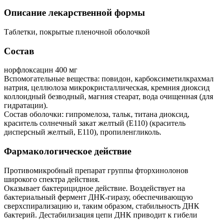
Описание лекарственной формы
Таблетки, покрытые пленочной оболочкой
Состав
норфлоксацин 400 мг
Вспомогательные вещества: повидон, карбоксиметилкрахмал
натрия, целлюлоза микрокристаллическая, кремния диоксид
коллоидный безводный, магния стеарат, вода очищенная (для
гидратации).
Состав оболочки: гипромелоза, тальк, титана диоксид,
краситель солнечный закат желтый (Е110) (краситель
дисперсный желтый, Е110), пропиленгликоль.
Фармакологическое действие
Противомикробный препарат группы фторхинолонов
широкого спектра действия.
Оказывает бактерицидное действие. Воздействует на
бактериальный фермент ДНК-гиразу, обеспечивающую
сверхспирализацию и, таким образом, стабильность ДНК
бактерий. Дестабилизация цепи ДНК приводит к гибели