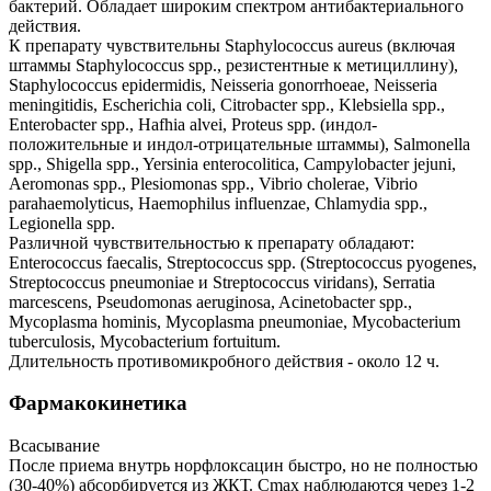
бактерий. Обладает широким спектром антибактериального
действия.
К препарату чувствительны Staphylococcus aureus (включая
штаммы Staphylococcus spp., резистентные к метициллину),
Staphylococcus epidermidis, Neisseria gonorrhoeae, Neisseria
meningitidis, Escherichia coli, Citrobacter spp., Klebsiella spp.,
Enterobacter spp., Hafhia alvei, Proteus spp. (индол-
положительные и индол-отрицательные штаммы), Salmonella
spp., Shigella spp., Yersinia enterocolitica, Campylobacter jejuni,
Aeromonas spp., Plesiomonas spp., Vibrio cholerae, Vibrio
parahaemolyticus, Haemophilus influenzae, Chlamydia spp.,
Legionella spp.
Различной чувствительностью к препарату обладают:
Enterococcus faecalis, Streptococcus spp. (Streptococcus pyogenes,
Streptococcus pneumoniae и Streptococcus viridans), Serratia
marcescens, Pseudomonas aeruginosa, Acinetobacter spp.,
Mycoplasma hominis, Mycoplasma pneumoniae, Mycobacterium
tuberculosis, Mycobacterium fortuitum.
Длительность противомикробного действия - около 12 ч.
Фармакокинетика
Всасывание
После приема внутрь норфлоксацин быстро, но не полностью
(30-40%) абсорбируется из ЖКТ. Cmax наблюдаются через 1-2