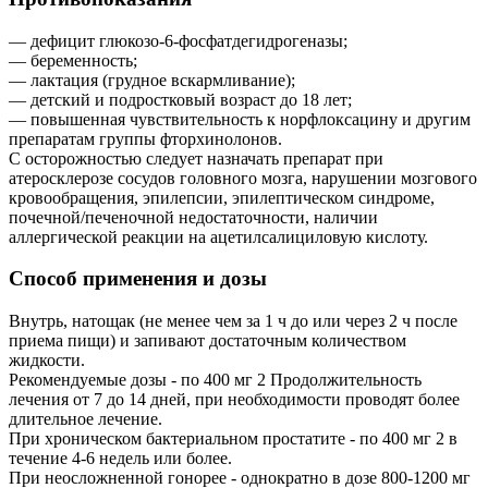
— дефицит глюкозо-6-фосфатдегидрогеназы;
— беременность;
— лактация (грудное вскармливание);
— детский и подростковый возраст до 18 лет;
— повышенная чувствительность к норфлоксацину и другим
препаратам группы фторхинолонов.
С осторожностью следует назначать препарат при
атеросклерозе сосудов головного мозга, нарушении мозгового
кровообращения, эпилепсии, эпилептическом синдроме,
почечной/печеночной недостаточности, наличии
аллергической реакции на ацетилсалициловую кислоту.
Способ применения и дозы
Внутрь, натощак (не менее чем за 1 ч до или через 2 ч после
приема пищи) и запивают достаточным количеством
жидкости.
Рекомендуемые дозы - по 400 мг 2 Продолжительность
лечения от 7 до 14 дней, при необходимости проводят более
длительное лечение.
При хроническом бактериальном простатите - по 400 мг 2 в
течение 4-6 недель или более.
При неосложненной гонорее - однократно в дозе 800-1200 мг