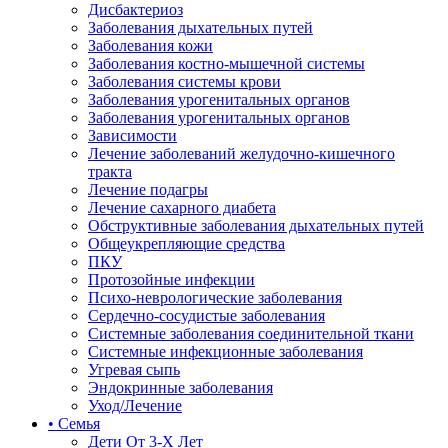
Дисбактериоз
Заболевания дыхательных путей
Заболевания кожи
Заболевания костно-мышечной системы
Заболевания системы крови
Заболевания урогенитальных органов
Заболевания урогенитальных органов
Зависимости
Лечение заболеваний желудочно-кишечного
тракта
Лечение подагры
Лечение сахарного диабета
Обструктивные заболевания дыхательных путей
Общеукрепляющие средства
ПКУ
Протозойные инфекции
Психо-неврологические заболевания
Сердечно-сосудистые заболевания
Системные заболевания соединительной ткани
Системные инфекционные заболевания
Угревая сыпь
Эндокринные заболевания
Уход/Лечение
• Семья
Дети От 3-Х Лет