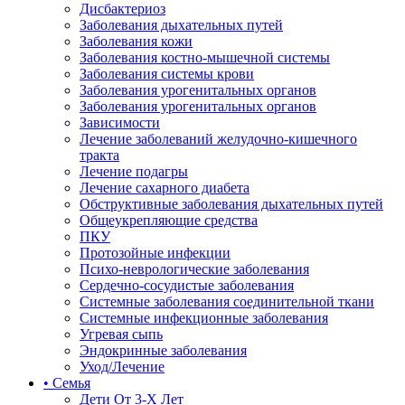
Дисбактериоз
Заболевания дыхательных путей
Заболевания кожи
Заболевания костно-мышечной системы
Заболевания системы крови
Заболевания урогенитальных органов
Заболевания урогенитальных органов
Зависимости
Лечение заболеваний желудочно-кишечного
тракта
Лечение подагры
Лечение сахарного диабета
Обструктивные заболевания дыхательных путей
Общеукрепляющие средства
ПКУ
Протозойные инфекции
Психо-неврологические заболевания
Сердечно-сосудистые заболевания
Системные заболевания соединительной ткани
Системные инфекционные заболевания
Угревая сыпь
Эндокринные заболевания
Уход/Лечение
• Семья
Дети От 3-Х Лет