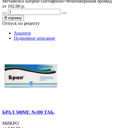
Метамизол натрия+Питофенон+Фенпивериния бромид
от 192.00 р.
В корзину
Отпуск по рецепту
Аналоги
Подробное описание
БРАЛ 500МГ. №100 ТАБ.
МИКРО