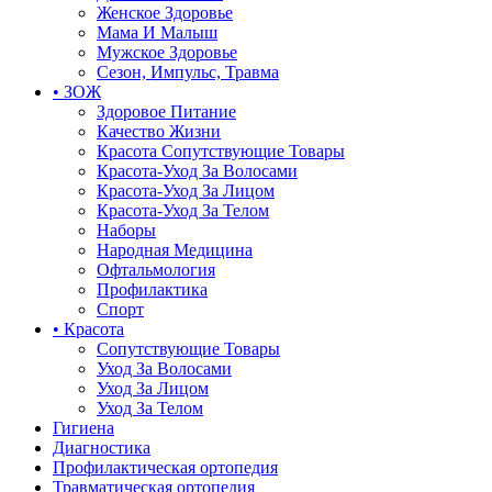
Женское Здоровье
Мама И Малыш
Мужское Здоровье
Сезон, Импульс, Травма
• ЗОЖ
Здоровое Питание
Качество Жизни
Красота Сопутствующие Товары
Красота-Уход За Волосами
Красота-Уход За Лицом
Красота-Уход За Телом
Наборы
Народная Медицина
Офтальмология
Профилактика
Спорт
• Красота
Сопутствующие Товары
Уход За Волосами
Уход За Лицом
Уход За Телом
Гигиена
Диагностика
Профилактическая ортопедия
Травматическая ортопедия