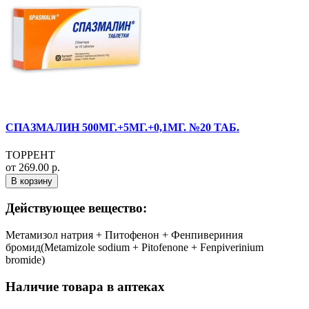
СПАЗМАЛИН 500МГ.+5МГ.+0,1МГ. №20 ТАБ.
ТОРРЕНТ
от 269.00 р.
В корзину
Действующее вещество:
Метамизол натрия + Питофенон + Фенпивериния
бромид(Metamizole sodium + Pitofenone + Fenpiverinium
bromide)
Наличие товара в аптеках