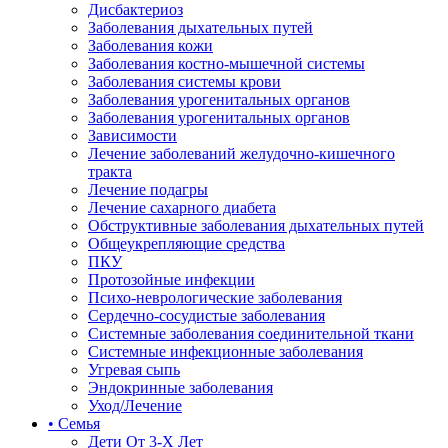
Дисбактериоз
Заболевания дыхательных путей
Заболевания кожи
Заболевания костно-мышечной системы
Заболевания системы крови
Заболевания урогенитальных органов
Заболевания урогенитальных органов
Зависимости
Лечение заболеваний желудочно-кишечного
тракта
Лечение подагры
Лечение сахарного диабета
Обструктивные заболевания дыхательных путей
Общеукрепляющие средства
ПКУ
Протозойные инфекции
Психо-неврологические заболевания
Сердечно-сосудистые заболевания
Системные заболевания соединительной ткани
Системные инфекционные заболевания
Угревая сыпь
Эндокринные заболевания
Уход/Лечение
• Семья
Дети От 3-Х Лет