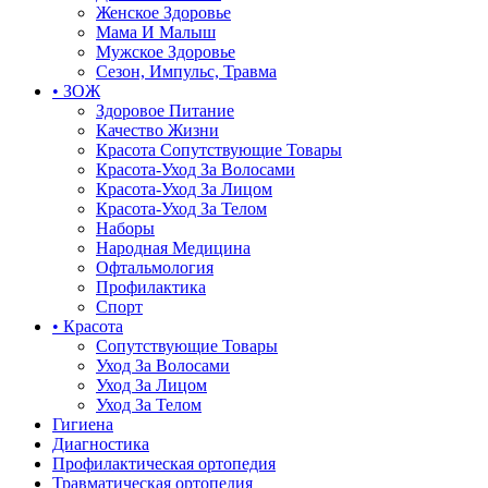
Женское Здоровье
Мама И Малыш
Мужское Здоровье
Сезон, Импульс, Травма
• ЗОЖ
Здоровое Питание
Качество Жизни
Красота Сопутствующие Товары
Красота-Уход За Волосами
Красота-Уход За Лицом
Красота-Уход За Телом
Наборы
Народная Медицина
Офтальмология
Профилактика
Спорт
• Красота
Сопутствующие Товары
Уход За Волосами
Уход За Лицом
Уход За Телом
Гигиена
Диагностика
Профилактическая ортопедия
Травматическая ортопедия