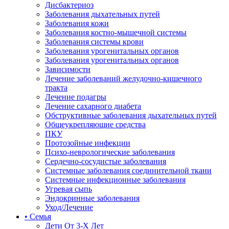
Дисбактериоз
Заболевания дыхательных путей
Заболевания кожи
Заболевания костно-мышечной системы
Заболевания системы крови
Заболевания урогенитальных органов
Заболевания урогенитальных органов
Зависимости
Лечение заболеваний желудочно-кишечного
тракта
Лечение подагры
Лечение сахарного диабета
Обструктивные заболевания дыхательных путей
Общеукрепляющие средства
ПКУ
Протозойные инфекции
Психо-неврологические заболевания
Сердечно-сосудистые заболевания
Системные заболевания соединительной ткани
Системные инфекционные заболевания
Угревая сыпь
Эндокринные заболевания
Уход/Лечение
• Семья
Дети От 3-Х Лет