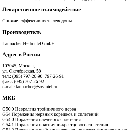
Лекарственное взаимодействие
Снижает эффективность леводопы.
Производитель
Lannacher Heilmittel GmbH
Адрес в России
103045, Москва,
ул. Октябрьская, 58
тел.: (095) 797-26-90, 797-26-91
факс: (095) 767-26-92
e-mail: lannacher@sovintel.ru
МКБ
G50.0 Невралгия тройничного нерва
G54 Поражения нервных корешков и сплетений
G54.0 Поражения плечевого сплетения
G54.1 Поражения пояснично-крестцового сплетения
G54.2 Поражения шейных корешков, не классифицированные