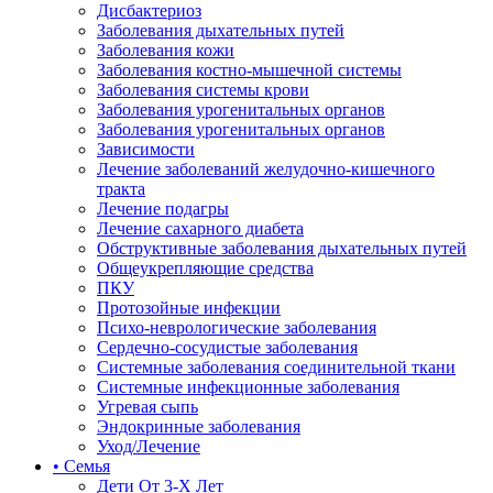
Дисбактериоз
Заболевания дыхательных путей
Заболевания кожи
Заболевания костно-мышечной системы
Заболевания системы крови
Заболевания урогенитальных органов
Заболевания урогенитальных органов
Зависимости
Лечение заболеваний желудочно-кишечного
тракта
Лечение подагры
Лечение сахарного диабета
Обструктивные заболевания дыхательных путей
Общеукрепляющие средства
ПКУ
Протозойные инфекции
Психо-неврологические заболевания
Сердечно-сосудистые заболевания
Системные заболевания соединительной ткани
Системные инфекционные заболевания
Угревая сыпь
Эндокринные заболевания
Уход/Лечение
• Семья
Дети От 3-Х Лет