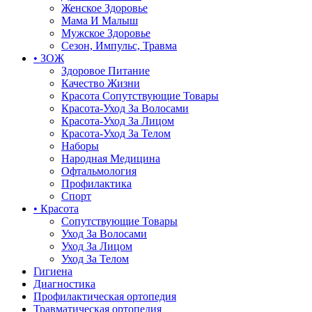
Женское Здоровье
Мама И Малыш
Мужское Здоровье
Сезон, Импульс, Травма
• ЗОЖ
Здоровое Питание
Качество Жизни
Красота Сопутствующие Товары
Красота-Уход За Волосами
Красота-Уход За Лицом
Красота-Уход За Телом
Наборы
Народная Медицина
Офтальмология
Профилактика
Спорт
• Красота
Сопутствующие Товары
Уход За Волосами
Уход За Лицом
Уход За Телом
Гигиена
Диагностика
Профилактическая ортопедия
Травматическая ортопедия