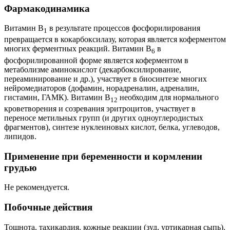
Фармакодинамика
Витамин B
в результате процессов фосфорилирования
1
превращается в кокарбоксилазу, которая является коферментом
многих ферментных реакций. Витамин B
в
6
фосфорилированной форме является коферментом в
метаболизме аминокислот (декарбоксилирование,
переаминирование и др.), участвует в биосинтезе многих
нейромедиаторов (дофамин, норадреналин, адреналин,
гистамин, ГАМК). Витамин B
необходим для нормального
12
кроветворения и созревания эритроцитов, участвует в
переносе метильных групп (и других одноуглеродистых
фрагментов), синтезе нуклеиновых кислот, белка, углеводов,
липидов.
Применение при беременности и кормлении
грудью
Не рекомендуется.
Побочные действия
Тошнота, тахикардия, кожные реакции (зуд, уртикарная сыпь).