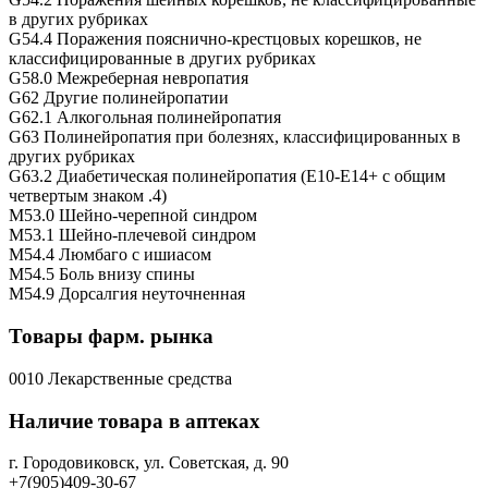
в других рубриках
G54.4 Поражения пояснично-крестцовых корешков, не
классифицированные в других рубриках
G58.0 Межреберная невропатия
G62 Другие полинейропатии
G62.1 Алкогольная полинейропатия
G63 Полинейропатия при болезнях, классифицированных в
других рубриках
G63.2 Диабетическая полинейропатия (E10-E14+ с общим
четвертым знаком .4)
M53.0 Шейно-черепной синдром
M53.1 Шейно-плечевой синдром
M54.4 Люмбаго с ишиасом
M54.5 Боль внизу спины
M54.9 Дорсалгия неуточненная
Товары фарм. рынка
0010 Лекарственные средства
Наличие товара в аптеках
г. Городовиковск, ул. Советская, д. 90
+7(905)409-30-67