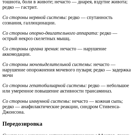
тошнота, боли в животе; нечасто — диарея, вздутие живота;
редко — гастрит.
Со стороны нервной системы:
редко — спутанность
сознания, галлюцинации.
Со стороны опорно-двигательного аппарата:
редко —
острый некроз скелетных мышц.
Со стороны органа зрения:
нечасто — нарушение
аккомодации.
Со стороны мочевыделительной системы:
нечасто —
нарушение опорожнения мочевого пузыря; редко — задержка
мочи
Со стороны гепатобилиарной системы:
редко — небольшое
или умеренное повышение активности трансаминаз.
Со стороны иммунной системы:
нечасто — кожная сыпь;
редко — анафилактические реакции, синдром Стивенса-
Джонсона.
Передозировка