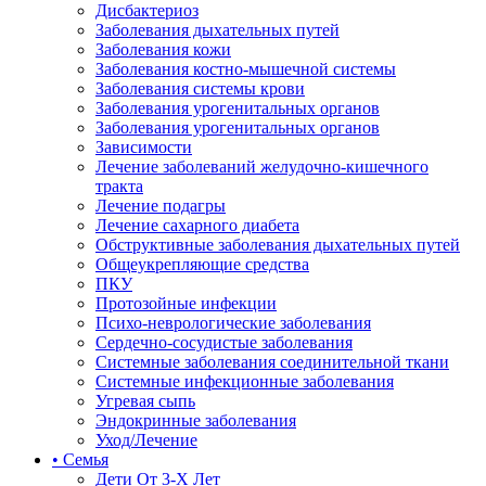
Дисбактериоз
Заболевания дыхательных путей
Заболевания кожи
Заболевания костно-мышечной системы
Заболевания системы крови
Заболевания урогенитальных органов
Заболевания урогенитальных органов
Зависимости
Лечение заболеваний желудочно-кишечного
тракта
Лечение подагры
Лечение сахарного диабета
Обструктивные заболевания дыхательных путей
Общеукрепляющие средства
ПКУ
Протозойные инфекции
Психо-неврологические заболевания
Сердечно-сосудистые заболевания
Системные заболевания соединительной ткани
Системные инфекционные заболевания
Угревая сыпь
Эндокринные заболевания
Уход/Лечение
• Семья
Дети От 3-Х Лет