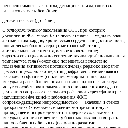
непереносимость галактозы, дефицит лактазы, глюкозо-
галактозная мальабсорбция;
детский возраст (до 14 лет).
С осторожностью:
заболевания ССС, при которых
увеличение ЧСС может быть нежелательно — мерцательная
аритмия, тахикардия, хроническая сердечная недостаточность,
ишемическая болезнь сердца, митральный стеноз,
артериальная гипертензия, острое кровотечение;
тиреотоксикоз (возможно усиление тахикардии); повышенная
температура тела (может еще повышаться вследствие
подавления активности потовых желез); рефлюкс-эзофагит,
грыжа пищеводного отверстия диафрагмы, сочетающаяся с
рефлюкс-эзофагитом (снижение моторики пищевода и
желудка и расслабление нижнего пищеводного сфинктера
могут способствовать замедлению опорожнения желудка и
усилению гастроэзофагеального рефлюкса через сфинктер с
нарушенной функцией); заболевания ЖКТ,
сопровождающиеся непроходимостью — ахалазия и стеноз
привратника (возможно снижение моторики и тонуса,
приводящее к непроходимости и задержке содержимого
желудка); атония кишечника у больных пожилого возраста
или ослабленных больных (возможно развитие
непроходимости), паралитическая непроходимость кишечника