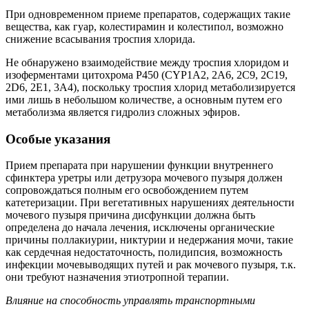
При одновременном приеме препаратов, содержащих такие
вещества, как гуар, колестирамин и колестипол, возможно
снижение всасывания троспия хлорида.
Не обнаружено взаимодействие между троспия хлоридом и
изоферментами цитохрома Р450 (CYP1A2, 2А6, 2С9, 2С19,
2D6, 2Е1, 3А4), поскольку троспия хлорид метаболизируется
ими лишь в небольшом количестве, а основным путем его
метаболизма является гидролиз сложных эфиров.
Особые указания
Прием препарата при нарушении функции внутреннего
сфинктера уретры или детрузора мочевого пузыря должен
сопровождаться полным его освобождением путем
катетеризации. При вегетативных нарушениях деятельности
мочевого пузыря причина дисфункции должна быть
определена до начала лечения, исключены органические
причины поллакиурии, никтурии и недержания мочи, такие
как сердечная недостаточность, полидипсия, возможность
инфекции мочевыводящих путей и рак мочевого пузыря, т.к.
они требуют назначения этиотропной терапии.
Влияние на способность управлять транспортными