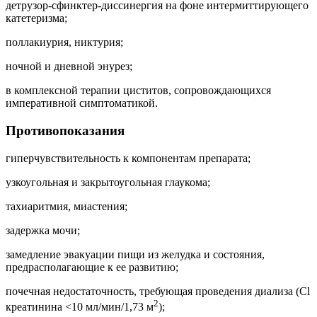
детрузор-сфинктер-диссинергия на фоне интермиттирующего
катетеризма;
поллакиурия, никтурия;
ночной и дневной энурез;
в комплексной терапии циститов, сопровождающихся
императивной симптоматикой.
Противопоказания
гиперчувствительность к компонентам препарата;
узкоугольная и закрытоугольная глаукома;
тахиаритмия, миастения;
задержка мочи;
замедление эвакуации пищи из желудка и состояния,
предрасполагающие к ее развитию;
почечная недостаточность, требующая проведения диализа (Cl
2
креатинина <10 мл/мин/1,73 м
);