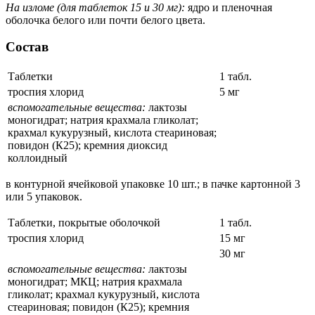
На изломе (для таблеток 15 и 30 мг):
ядро и пленочная
оболочка белого или почти белого цвета.
Состав
Таблетки
1 табл.
троспия хлорид
5 мг
вспомогательные вещества:
лактозы
моногидрат; натрия крахмала гликолат;
крахмал кукурузный, кислота стеариновая;
повидон (К25); кремния диоксид
коллоидный
в контурной ячейковой упаковке 10 шт.; в пачке картонной 3
или 5 упаковок.
Таблетки, покрытые оболочкой
1 табл.
троспия хлорид
15 мг
30 мг
вспомогательные вещества:
лактозы
моногидрат; МКЦ; натрия крахмала
гликолат; крахмал кукурузный, кислота
стеариновая; повидон (К25); кремния