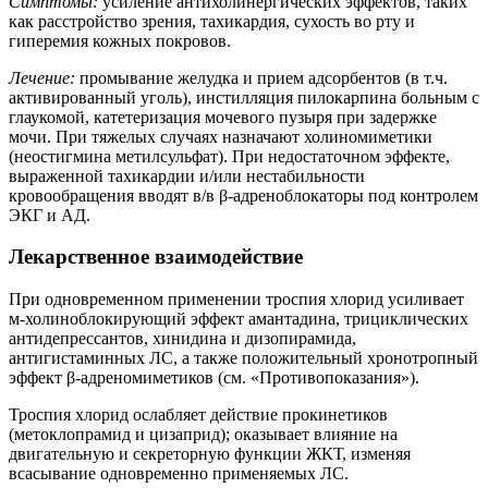
Симптомы:
усиление антихолинергических эффектов, таких
как расстройство зрения, тахикардия, сухость во рту и
гиперемия кожных покровов.
Лечение:
промывание желудка и прием адсорбентов (в т.ч.
активированный уголь), инстилляция пилокарпина больным с
глаукомой, катетеризация мочевого пузыря при задержке
мочи. При тяжелых случаях назначают холиномиметики
(неостигмина метилсульфат). При недостаточном эффекте,
выраженной тахикардии и/или нестабильности
кровообращения вводят в/в β-адреноблокаторы под контролем
ЭКГ и АД.
Лекарственное взаимодействие
При одновременном применении троспия хлорид усиливает
м-холиноблокирующий эффект амантадина, трициклических
антидепрессантов, хинидина и дизопирамида,
антигистаминных ЛС, а также положительный хронотропный
эффект β-адреномиметиков (см. «Противопоказания»).
Троспия хлорид ослабляет действие прокинетиков
(метоклопрамид и цизаприд); оказывает влияние на
двигательную и секреторную функции ЖКТ, изменяя
всасывание одновременно применяемых ЛС.