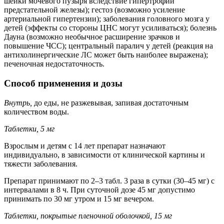
шейки мочевого пузыря вследствие гипертрофии
предстательной железы); гестоз (возможно усиление
артериальной гипертензии); заболевания головного мозга у
детей (эффекты со стороны ЦНС могут усиливаться); болезнь
Дауна (возможно необычное расширение зрачков и
повышение ЧСС); центральный паралич у детей (реакция на
антихолинергические ЛС может быть наиболее выражена);
печеночная недостаточность.
Способ применения и дозы
Внутрь,
до еды, не разжевывая, запивая достаточным
количеством воды.
Таблетки, 5 мг
Взрослым и детям с 14 лет препарат назначают
индивидуально, в зависимости от клинической картины и
тяжести заболевания.
Препарат принимают по 2–3 табл. 3 раза в сутки (30–45 мг) с
интервалами в 8 ч. При суточной дозе 45 мг допустимо
принимать по 30 мг утром и 15 мг вечером.
Таблетки, покрытые пленочной оболочкой, 15 мг