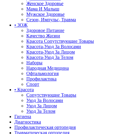
Женское Здоровье
Мама И Малыш
Мужское Здоровье
Сезон, Импульс, Травма
• ЗОЖ
Здоровое Питание
Качество Жизни
Красота Сопутствующие Товары
Красота-Уход За Волосами
Красота-Уход За Лицом
Красота-Уход За Телом
Наборы
Народная Медицина
Офтальмология
Профилактика
Спорт
• Красота
Сопутствующие Товары
Уход За Волосами
Уход За Лицом
Уход За Телом
Гигиена
Диагностика
Профилактическая ортопедия
Травматическая ортопедия