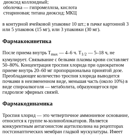
диоксид коллоидный;
оболочка — гипромеллоза, кислота
стеариновая; титана диоксид; МКЦ
в контурной ячейковой упаковке 10 шт.; в пачке картонной 3
или 5 упаковок (15 мг), или 3 упаковки (30 мг).
Фармакокинетика
После приема внутрь T
— 4–6 ч. T
— 5–18 ч, не
max
1/2
кумулирует. Связывание с белками плазмы крови составляет
50–80%. Концентрация троспия хлорида при однократном
приеме внутрь 20–60 мг пропорциональна принятой дозе.
Преобладающее количество троспия хлорида выводится
почками в неизмененном виде, меньшая часть (около 10%) в
виде спироалкоголя — метаболита, образующегося при
гидролизе эфирных связей.
Фармакодинамика
Троспия хлорид — это четвертичное аммониевое основание,
относится к группе м-холиноблокаторов. Является
конкурентным антагонистом ацетилхолина на рецепторах
постсинаптических мембран гладкой мускулатуры. Имеет