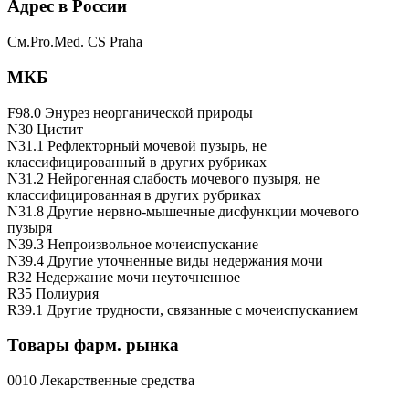
Адрес в России
См.Pro.Med. CS Praha
МКБ
F98.0 Энурез неорганической природы
N30 Цистит
N31.1 Рефлекторный мочевой пузырь, не
классифицированный в других рубриках
N31.2 Нейрогенная слабость мочевого пузыря, не
классифицированная в других рубриках
N31.8 Другие нервно-мышечные дисфункции мочевого
пузыря
N39.3 Непроизвольное мочеиспускание
N39.4 Другие уточненные виды недержания мочи
R32 Недержание мочи неуточненное
R35 Полиурия
R39.1 Другие трудности, связанные с мочеиспусканием
Товары фарм. рынка
0010 Лекарственные средства