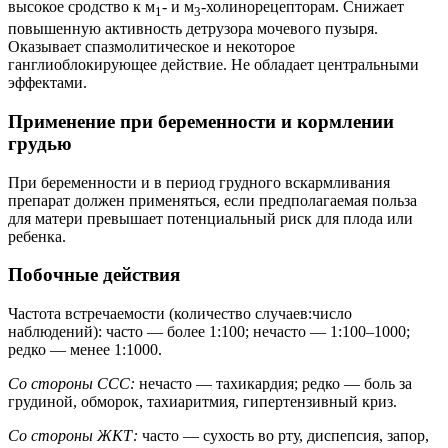
высокое сродство к м
- и м
-холинорецепторам. Снижает
1
3
повышенную активность детрузора мочевого пузыря.
Оказывает спазмолитическое и некоторое
ганглиоблокирующее действие. Не обладает центральными
эффектами.
Применение при беременности и кормлении
грудью
При беременности и в период грудного вскармливания
препарат должен применяться, если предполагаемая польза
для матери превышает потенциальный риск для плода или
ребенка.
Побочные действия
Частота встречаемости (количество случаев:число
наблюдений): часто — более 1:100; нечасто — 1:100–1000;
редко — менее 1:1000.
Со стороны ССС:
нечасто — тахикардия; редко — боль за
грудиной, обморок, тахиаритмия, гипертензивный криз.
Со стороны ЖКТ:
часто — сухость во рту, диспепсия, запор,