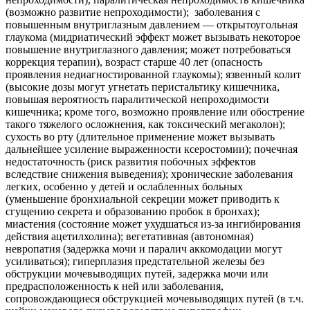
(возможно развитие непроходимости); заболевания с
повышенным внутриглазным давлением — открытоугольная
глаукома (мидриатический эффект может вызывать некоторое
повышение внутриглазного давления; может потребоваться
коррекция терапии), возраст старше 40 лет (опасность
проявления недиагностированной глаукомы); язвенный колит
(высокие дозы могут угнетать перистальтику кишечника,
повышая вероятность паралитической непроходимости
кишечника; кроме того, возможно проявление или обострение
такого тяжелого осложнения, как токсический мегаколон);
сухость во рту (длительное применение может вызывать
дальнейшее усиление выраженности ксеростомии); почечная
недостаточность (риск развития побочных эффектов
вследствие снижения выведения); хронические заболевания
легких, особенно у детей и ослабленных больных
(уменьшение бронхиальной секреции может приводить к
сгущению секрета и образованию пробок в бронхах);
миастения (состояние может ухудшаться из-за ингибирования
действия ацетилхолина); вегетативная (автономная)
невропатия (задержка мочи и паралич аккомодации могут
усиливаться); гиперплазия предстательной железы без
обструкции мочевыводящих путей, задержка мочи или
предрасположенность к ней или заболевания,
сопровождающиеся обструкцией мочевыводящих путей (в т.ч.