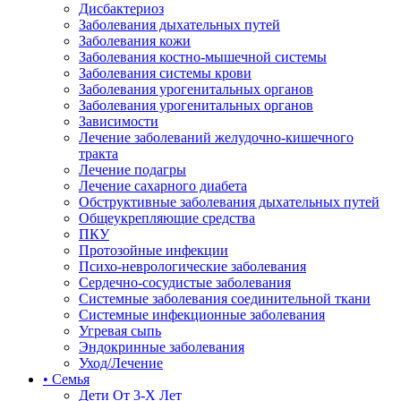
Дисбактериоз
Заболевания дыхательных путей
Заболевания кожи
Заболевания костно-мышечной системы
Заболевания системы крови
Заболевания урогенитальных органов
Заболевания урогенитальных органов
Зависимости
Лечение заболеваний желудочно-кишечного
тракта
Лечение подагры
Лечение сахарного диабета
Обструктивные заболевания дыхательных путей
Общеукрепляющие средства
ПКУ
Протозойные инфекции
Психо-неврологические заболевания
Сердечно-сосудистые заболевания
Системные заболевания соединительной ткани
Системные инфекционные заболевания
Угревая сыпь
Эндокринные заболевания
Уход/Лечение
• Семья
Дети От 3-Х Лет