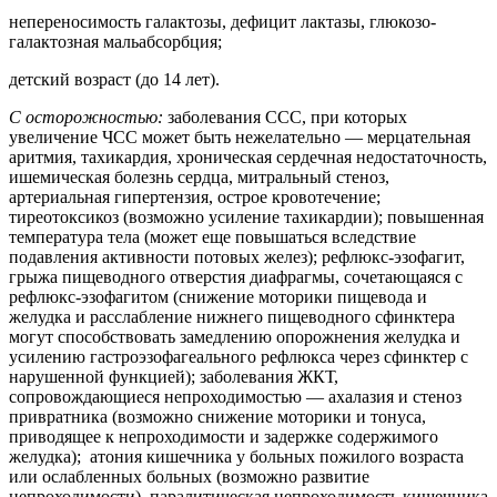
непереносимость галактозы, дефицит лактазы, глюкозо-
галактозная мальабсорбция;
детский возраст (до 14 лет).
С осторожностью:
заболевания ССС, при которых
увеличение ЧСС может быть нежелательно — мерцательная
аритмия, тахикардия, хроническая сердечная недостаточность,
ишемическая болезнь сердца, митральный стеноз,
артериальная гипертензия, острое кровотечение;
тиреотоксикоз (возможно усиление тахикардии); повышенная
температура тела (может еще повышаться вследствие
подавления активности потовых желез); рефлюкс-эзофагит,
грыжа пищеводного отверстия диафрагмы, сочетающаяся с
рефлюкс-эзофагитом (снижение моторики пищевода и
желудка и расслабление нижнего пищеводного сфинктера
могут способствовать замедлению опорожнения желудка и
усилению гастроэзофагеального рефлюкса через сфинктер с
нарушенной функцией); заболевания ЖКТ,
сопровождающиеся непроходимостью — ахалазия и стеноз
привратника (возможно снижение моторики и тонуса,
приводящее к непроходимости и задержке содержимого
желудка); атония кишечника у больных пожилого возраста
или ослабленных больных (возможно развитие
непроходимости), паралитическая непроходимость кишечника