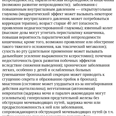
(возможно развитие непроходимости); заболевания с
повышенным внутриглазным давлением — открытоугольная
глаукома (мидриатический эффект может вызывать некоторое
повышение внутриглазного давления; может потребоваться
коррекция терапии), возраст старше 40 лет (опасность
проявления недиагностированной глаукомы); язвенный колит
(высокие дозы могут угнетать перистальтику кишечника,
повышая вероятность паралитической непроходимости
кишечника; кроме того, возможно проявление или обострение
такого тяжелого осложнения, как токсический мегаколон);
сухость во рту (длительное применение может вызывать
дальнейшее усиление выраженности ксеростомии); почечная
недостаточность (риск развития побочных эффектов
вследствие снижения выведения); хронические заболевания
легких, особенно у детей и ослабленных больных
(уменьшение бронхиальной секреции может приводить к
сгущению секрета и образованию пробок в бронхах);
миастения (состояние может ухудшаться из-за ингибирования
действия ацетилхолина); вегетативная (автономная)
невропатия (задержка мочи и паралич аккомодации могут
усиливаться); гиперплазия предстательной железы без
обструкции мочевыводящих путей, задержка мочи или
предрасположенность к ней или заболевания,
сопровождающиеся обструкцией мочевыводящих путей (в т.ч.