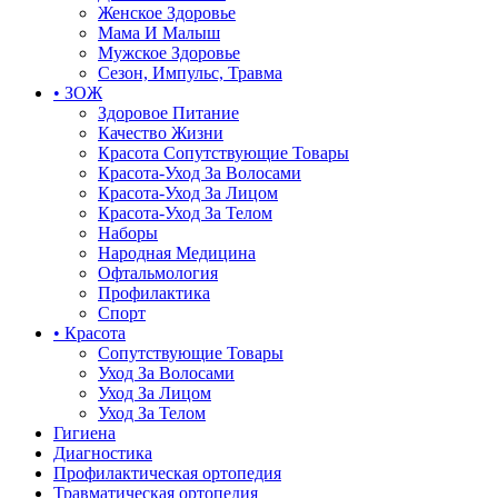
Женское Здоровье
Мама И Малыш
Мужское Здоровье
Сезон, Импульс, Травма
• ЗОЖ
Здоровое Питание
Качество Жизни
Красота Сопутствующие Товары
Красота-Уход За Волосами
Красота-Уход За Лицом
Красота-Уход За Телом
Наборы
Народная Медицина
Офтальмология
Профилактика
Спорт
• Красота
Сопутствующие Товары
Уход За Волосами
Уход За Лицом
Уход За Телом
Гигиена
Диагностика
Профилактическая ортопедия
Травматическая ортопедия