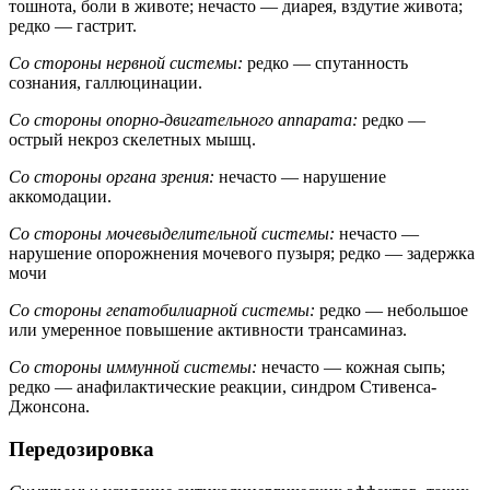
тошнота, боли в животе; нечасто — диарея, вздутие живота;
редко — гастрит.
Со стороны нервной системы:
редко — спутанность
сознания, галлюцинации.
Со стороны опорно-двигательного аппарата:
редко —
острый некроз скелетных мышц.
Со стороны органа зрения:
нечасто — нарушение
аккомодации.
Со стороны мочевыделительной системы:
нечасто —
нарушение опорожнения мочевого пузыря; редко — задержка
мочи
Со стороны гепатобилиарной системы:
редко — небольшое
или умеренное повышение активности трансаминаз.
Со стороны иммунной системы:
нечасто — кожная сыпь;
редко — анафилактические реакции, синдром Стивенса-
Джонсона.
Передозировка