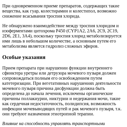
При одновременном приеме препаратов, содержащих такие
вещества, как гуар, колестирамин и колестипол, возможно
снижение всасывания троспия хлорида.
Не обнаружено взаимодействие между троспия хлоридом и
изоферментами цитохрома Р450 (CYP1A2, 2А6, 2С9, 2С19,
2D6, 2Е1, 3А4), поскольку троспия хлорид метаболизируется
ими лишь в небольшом количестве, а основным путем его
метаболизма является гидролиз сложных эфиров.
Особые указания
Прием препарата при нарушении функции внутреннего
сфинктера уретры или детрузора мочевого пузыря должен
сопровождаться полным его освобождением путем
катетеризации. При вегетативных нарушениях деятельности
мочевого пузыря причина дисфункции должна быть
определена до начала лечения, исключены органические
причины поллакиурии, никтурии и недержания мочи, такие
как сердечная недостаточность, полидипсия, возможность
инфекции мочевыводящих путей и рак мочевого пузыря, т.к.
они требуют назначения этиотропной терапии.
Влияние на способность управлять транспортными