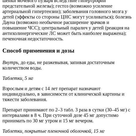
шейки мочевого пузыря вследствие гипертрофии
предстательной железы); гестоз (возможно усиление
артериальной гипертензии); заболевания головного мозга у
детей (эффекты со стороны ЦНС могут усиливаться); болезнь
Дауна (возможно необычное расширение зрачков и
повышение ЧСС); центральный паралич у детей (реакция на
антихолинергические ЛС может быть наиболее выражена);
печеночная недостаточность.
Способ применения и дозы
Внутрь,
до еды, не разжевывая, запивая достаточным
количеством воды.
Таблетки, 5 мг
Взрослым и детям с 14 лет препарат назначают
индивидуально, в зависимости от клинической картины и
тяжести заболевания.
Препарат принимают по 2–3 табл. 3 раза в сутки (30–45 мг) с
интервалами в 8 ч. При суточной дозе 45 мг допустимо
принимать по 30 мг утром и 15 мг вечером.
Таблетки, покрытые пленочной оболочкой, 15 мг