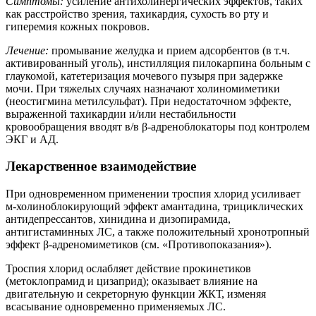
Симптомы:
усиление антихолинергических эффектов, таких
как расстройство зрения, тахикардия, сухость во рту и
гиперемия кожных покровов.
Лечение:
промывание желудка и прием адсорбентов (в т.ч.
активированный уголь), инстилляция пилокарпина больным с
глаукомой, катетеризация мочевого пузыря при задержке
мочи. При тяжелых случаях назначают холиномиметики
(неостигмина метилсульфат). При недостаточном эффекте,
выраженной тахикардии и/или нестабильности
кровообращения вводят в/в β-адреноблокаторы под контролем
ЭКГ и АД.
Лекарственное взаимодействие
При одновременном применении троспия хлорид усиливает
м-холиноблокирующий эффект амантадина, трициклических
антидепрессантов, хинидина и дизопирамида,
антигистаминных ЛС, а также положительный хронотропный
эффект β-адреномиметиков (см. «Противопоказания»).
Троспия хлорид ослабляет действие прокинетиков
(метоклопрамид и цизаприд); оказывает влияние на
двигательную и секреторную функции ЖКТ, изменяя
всасывание одновременно применяемых ЛС.