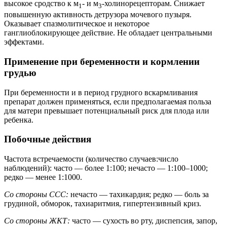
высокое сродство к м
- и м
-холинорецепторам. Снижает
1
3
повышенную активность детрузора мочевого пузыря.
Оказывает спазмолитическое и некоторое
ганглиоблокирующее действие. Не обладает центральными
эффектами.
Применение при беременности и кормлении
грудью
При беременности и в период грудного вскармливания
препарат должен применяться, если предполагаемая польза
для матери превышает потенциальный риск для плода или
ребенка.
Побочные действия
Частота встречаемости (количество случаев:число
наблюдений): часто — более 1:100; нечасто — 1:100–1000;
редко — менее 1:1000.
Со стороны ССС:
нечасто — тахикардия; редко — боль за
грудиной, обморок, тахиаритмия, гипертензивный криз.
Со стороны ЖКТ:
часто — сухость во рту, диспепсия, запор,