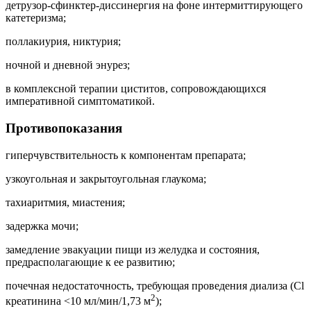
детрузор-сфинктер-диссинергия на фоне интермиттирующего
катетеризма;
поллакиурия, никтурия;
ночной и дневной энурез;
в комплексной терапии циститов, сопровождающихся
императивной симптоматикой.
Противопоказания
гиперчувствительность к компонентам препарата;
узкоугольная и закрытоугольная глаукома;
тахиаритмия, миастения;
задержка мочи;
замедление эвакуации пищи из желудка и состояния,
предрасполагающие к ее развитию;
почечная недостаточность, требующая проведения диализа (Cl
2
креатинина <10 мл/мин/1,73 м
);