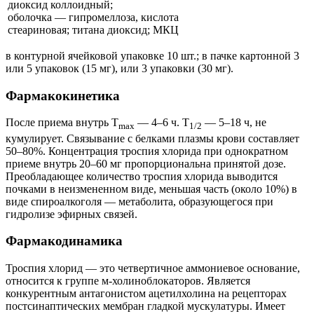
диоксид коллоидный;
оболочка — гипромеллоза, кислота
стеариновая; титана диоксид; МКЦ
в контурной ячейковой упаковке 10 шт.; в пачке картонной 3
или 5 упаковок (15 мг), или 3 упаковки (30 мг).
Фармакокинетика
После приема внутрь T
— 4–6 ч. T
— 5–18 ч, не
max
1/2
кумулирует. Связывание с белками плазмы крови составляет
50–80%. Концентрация троспия хлорида при однократном
приеме внутрь 20–60 мг пропорциональна принятой дозе.
Преобладающее количество троспия хлорида выводится
почками в неизмененном виде, меньшая часть (около 10%) в
виде спироалкоголя — метаболита, образующегося при
гидролизе эфирных связей.
Фармакодинамика
Троспия хлорид — это четвертичное аммониевое основание,
относится к группе м-холиноблокаторов. Является
конкурентным антагонистом ацетилхолина на рецепторах
постсинаптических мембран гладкой мускулатуры. Имеет