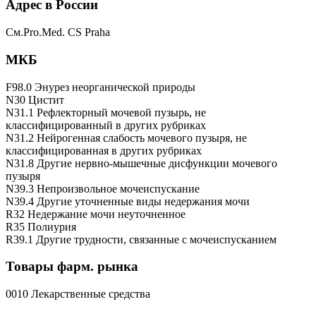
Адрес в России
См.Pro.Med. CS Praha
МКБ
F98.0 Энурез неорганической природы
N30 Цистит
N31.1 Рефлекторный мочевой пузырь, не
классифицированный в других рубриках
N31.2 Нейрогенная слабость мочевого пузыря, не
классифицированная в других рубриках
N31.8 Другие нервно-мышечные дисфункции мочевого
пузыря
N39.3 Непроизвольное мочеиспускание
N39.4 Другие уточненные виды недержания мочи
R32 Недержание мочи неуточненное
R35 Полиурия
R39.1 Другие трудности, связанные с мочеиспусканием
Товары фарм. рынка
0010 Лекарственные средства