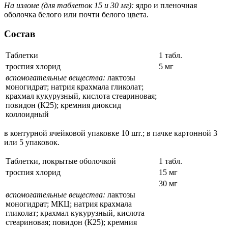
На изломе (для таблеток 15 и 30 мг):
ядро и пленочная
оболочка белого или почти белого цвета.
Состав
Таблетки
1 табл.
троспия хлорид
5 мг
вспомогательные вещества:
лактозы
моногидрат; натрия крахмала гликолат;
крахмал кукурузный, кислота стеариновая;
повидон (К25); кремния диоксид
коллоидный
в контурной ячейковой упаковке 10 шт.; в пачке картонной 3
или 5 упаковок.
Таблетки, покрытые оболочкой
1 табл.
троспия хлорид
15 мг
30 мг
вспомогательные вещества:
лактозы
моногидрат; МКЦ; натрия крахмала
гликолат; крахмал кукурузный, кислота
стеариновая; повидон (К25); кремния