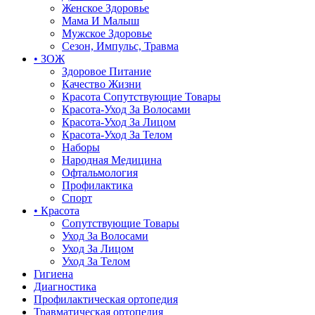
Женское Здоровье
Мама И Малыш
Мужское Здоровье
Сезон, Импульс, Травма
• ЗОЖ
Здоровое Питание
Качество Жизни
Красота Сопутствующие Товары
Красота-Уход За Волосами
Красота-Уход За Лицом
Красота-Уход За Телом
Наборы
Народная Медицина
Офтальмология
Профилактика
Спорт
• Красота
Сопутствующие Товары
Уход За Волосами
Уход За Лицом
Уход За Телом
Гигиена
Диагностика
Профилактическая ортопедия
Травматическая ортопедия