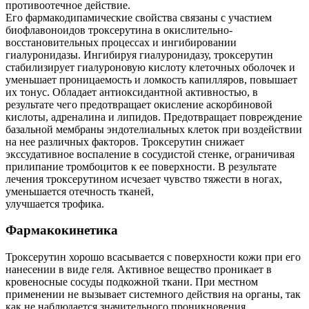
противоотечное действие.
Его фармакодипамические свойства связаны с участием
биофлавоноидов троксерутина в окислительно-
восстановительных процессах и ингибировании
гиалуронидазы. Ингибируя гиалуронидазу, троксерутин
стабилизирует гиалуроновую кислоту клеточных оболочек и
уменьшает проницаемость и ломкость капилляров, повышает
их тонус. Обладает антиоксидантной активностью, в
результате чего предотвращает окисление аскорбиновой
кислоты, адреналина и липидов. Предотвращает повреждение
базальной мембраны эндотелиальных клеток при воздействии
на нее различных факторов. Троксерутин снижает
экссудативное воспаление в сосудистой стенке, ограничивая
прилипание тромбоцитов к ее поверхности. В результате
лечения троксерутином исчезает чувство тяжести в ногах,
уменьшается отечность тканей,
улучшается трофика.
Фармакокинетика
Троксерутин хорошо всасывается с поверхности кожи при его
нанесении в виде геля. Активное вещество проникает в
кровеносные сосуды подкожной ткани. При местном
применении не вызывает системного действия на органы, так
как не наблюдается значительного проникновения