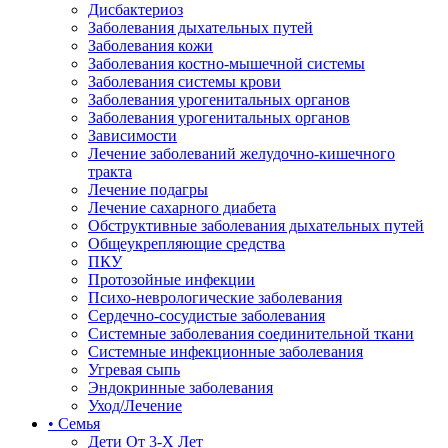
Дисбактериоз
Заболевания дыхательных путей
Заболевания кожи
Заболевания костно-мышечной системы
Заболевания системы крови
Заболевания урогенитальных органов
Заболевания урогенитальных органов
Зависимости
Лечение заболеваний желудочно-кишечного
тракта
Лечение подагры
Лечение сахарного диабета
Обструктивные заболевания дыхательных путей
Общеукрепляющие средства
ПКУ
Протозойные инфекции
Психо-неврологические заболевания
Сердечно-сосудистые заболевания
Системные заболевания соединительной ткани
Системные инфекционные заболевания
Угревая сыпь
Эндокринные заболевания
Уход/Лечение
• Семья
Дети От 3-Х Лет