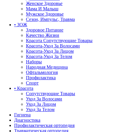
Женское Здоровье
Мама И Малыш
Мужское Здоровье
Сезон, Импульс, Травма
• ЗОЖ
Здоровое Питание
Качество Жизни
Красота Сопутствующие Товары
Красота-Уход За Волосами
Красота-Уход За Лицом
Красота-Уход За Телом
Наборы
Народная Медицина
Офтальмология
Профилактика
Спорт
• Красота
Сопутствующие Товары
Уход За Волосами
Уход За Лицом
Уход За Телом
Гигиена
Диагностика
Профилактическая ортопедия
Травматическая ортопедия