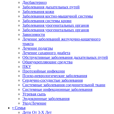
Дисбактериоз
Заболевания дыхательных путей
Заболевания кожи
Заболевания костно-мышечной системы
Заболевания системы крови
Заболевания урогенитальных органов
Заболевания урогенитальных органов
Зависимости
Лечение заболеваний желудочно-кишечного
тракта
Лечение подагры
Лечение сахарного диабета
Обструктивные заболевания дыхательных путей
Общеукрепляющие средства
ПКУ
Протозойные инфекции
Психо-неврологические заболевания
Сердечно-сосудистые заболевания
Системные заболевания соединительной ткани
Системные инфекционные заболевания
Угревая сыпь
Эндокринные заболевания
Уход/Лечение
• Семья
Дети От 3-Х Лет