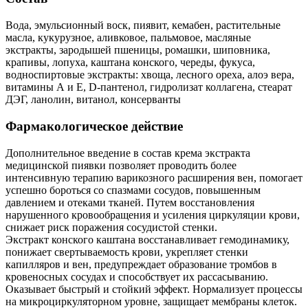
Вода, эмульсионный воск, пиявит, кемабен, растительные
масла, кукурузное, аливковое, пальмовое, масляные
экстракты, зародышей пшеницы, ромашки, шиповника,
крапивы, лопуха, каштана конского, череды, фукуса,
водноспиртовые экстракты: хвоща, лесного ореха, алоэ вера,
витамины А и Е, D-пантенол, гидролизат коллагена, стеарат
ДЭГ, ланолин, витанол, консерванты
Фармакологическое действие
Дополнительное введение в состав крема экстракта
медицинской пиявки позволяет проводить более
интенсивную терапию варикозного расширения вен, помогает
успешно бороться со спазмами сосудов, повышенным
давлением и отеками тканей. Путем восстановления
нарушенного кровообращения и усиления циркуляции крови,
снижает риск поражения сосудистой стенки.
Экстракт конского каштана восстанавливает гемодинамику,
понижает свертываемость крови, укрепляет стенки
капилляров и вен, предупреждает образование тромбов в
кровеносных сосудах и способствует их рассасыванию.
Оказывает быстрый и стойкий эффект. Нормализует процессы
на микроциркуляторном уровне, защищает мембраны клеток.