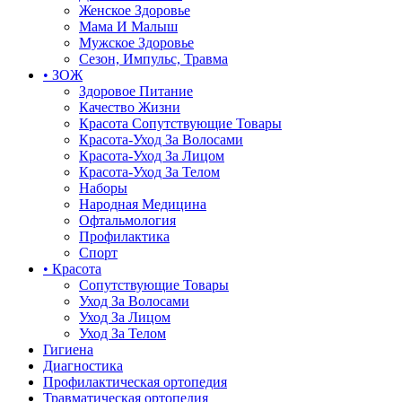
Женское Здоровье
Мама И Малыш
Мужское Здоровье
Сезон, Импульс, Травма
• ЗОЖ
Здоровое Питание
Качество Жизни
Красота Сопутствующие Товары
Красота-Уход За Волосами
Красота-Уход За Лицом
Красота-Уход За Телом
Наборы
Народная Медицина
Офтальмология
Профилактика
Спорт
• Красота
Сопутствующие Товары
Уход За Волосами
Уход За Лицом
Уход За Телом
Гигиена
Диагностика
Профилактическая ортопедия
Травматическая ортопедия