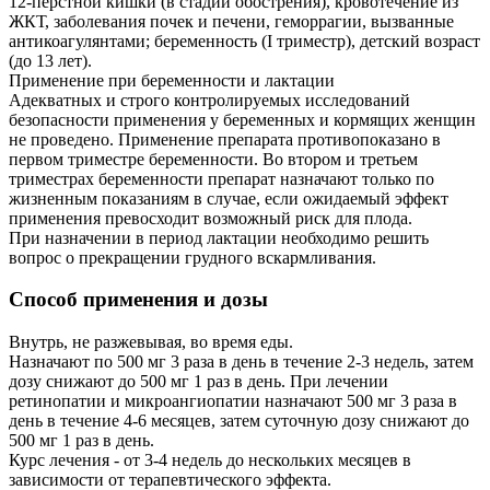
12-перстной кишки (в стадии обострения), кровотечение из
ЖКТ, заболевания почек и печени, геморрагии, вызванные
антикоагулянтами; беременность (I триместр), детский возраст
(до 13 лет).
Применение при беременности и лактации
Адекватных и строго контролируемых исследований
безопасности применения у беременных и кормящих женщин
не проведено. Применение препарата противопоказано в
первом триместре беременности. Во втором и третьем
триместрах беременности препарат назначают только по
жизненным показаниям в случае, если ожидаемый эффект
применения превосходит возможный риск для плода.
При назначении в период лактации необходимо решить
вопрос о прекращении грудного вскармливания.
Способ применения и дозы
Внутрь, не разжевывая, во время еды.
Назначают по 500 мг 3 раза в день в течение 2-3 недель, затем
дозу снижают до 500 мг 1 раз в день. При лечении
ретинопатии и микроангиопатии назначают 500 мг 3 раза в
день в течение 4-6 месяцев, затем суточную дозу снижают до
500 мг 1 раз в день.
Курс лечения - от 3-4 недель до нескольких месяцев в
зависимости от терапевтического эффекта.