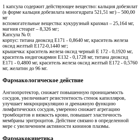
1 капсула содержит действующее вещество: кальция добезилат
(в форме кальция добезилата моногидрата 521,51 мг) – 500,00
мг
вспомогательные вещества: кукурузный крахмал – 25,164 мг,
магния стеарат – 8,326 мг;
Капсула № 0:
корпус: титана диоксид Е171 - 0,8640 мг, краситель железа
оксид желтый Е172-0,1440 мг;
крышечка: краситель железа оксид черный Е 172 - 0,1920 мг,
краситель индигокармин Е132 - 0,1728 мг, титана диоксид
Е171 - 0,4800 мг, краситель железа оксид желтый Е172 - 0,5760
мг, желатин до 96 мг.
Фармакологическое действие
Ангиопротектор, снижает повышенную проницаемость
сосудов, увеличивает резистентность стенок капилляров,
улучшает микроциркуляцию и дренажную функцию
лимфатических сосудов, умеренно снижает агрегацию
тромбоцитов и вязкость крови, повышает эластичность
мембраны эритроцитов. Действие связано в определенной
мере с увеличением активности кининов плазмы.
Фармакокинетика