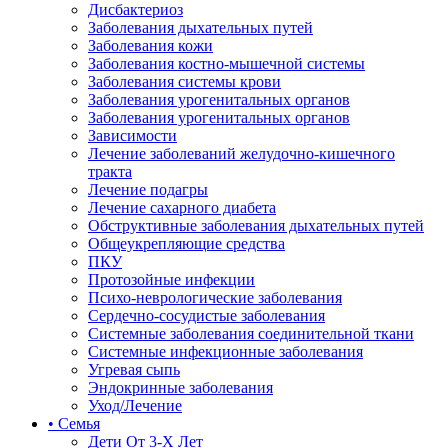
Дисбактериоз
Заболевания дыхательных путей
Заболевания кожи
Заболевания костно-мышечной системы
Заболевания системы крови
Заболевания урогенитальных органов
Заболевания урогенитальных органов
Зависимости
Лечение заболеваний желудочно-кишечного
тракта
Лечение подагры
Лечение сахарного диабета
Обструктивные заболевания дыхательных путей
Общеукрепляющие средства
ПКУ
Протозойные инфекции
Психо-неврологические заболевания
Сердечно-сосудистые заболевания
Системные заболевания соединительной ткани
Системные инфекционные заболевания
Угревая сыпь
Эндокринные заболевания
Уход/Лечение
• Семья
Дети От 3-Х Лет