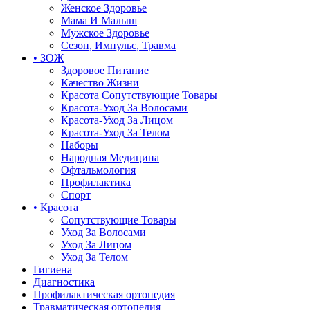
Женское Здоровье
Мама И Малыш
Мужское Здоровье
Сезон, Импульс, Травма
• ЗОЖ
Здоровое Питание
Качество Жизни
Красота Сопутствующие Товары
Красота-Уход За Волосами
Красота-Уход За Лицом
Красота-Уход За Телом
Наборы
Народная Медицина
Офтальмология
Профилактика
Спорт
• Красота
Сопутствующие Товары
Уход За Волосами
Уход За Лицом
Уход За Телом
Гигиена
Диагностика
Профилактическая ортопедия
Травматическая ортопедия