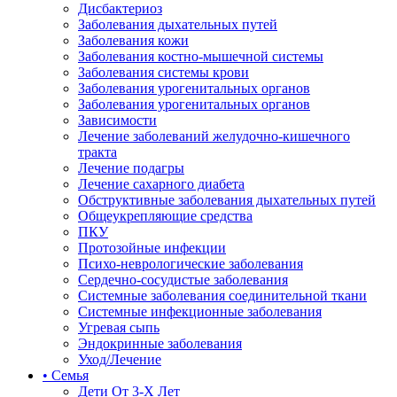
Дисбактериоз
Заболевания дыхательных путей
Заболевания кожи
Заболевания костно-мышечной системы
Заболевания системы крови
Заболевания урогенитальных органов
Заболевания урогенитальных органов
Зависимости
Лечение заболеваний желудочно-кишечного
тракта
Лечение подагры
Лечение сахарного диабета
Обструктивные заболевания дыхательных путей
Общеукрепляющие средства
ПКУ
Протозойные инфекции
Психо-неврологические заболевания
Сердечно-сосудистые заболевания
Системные заболевания соединительной ткани
Системные инфекционные заболевания
Угревая сыпь
Эндокринные заболевания
Уход/Лечение
• Семья
Дети От 3-Х Лет