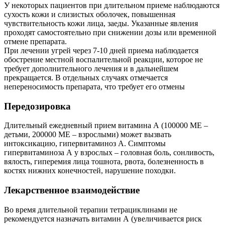
У некоторых пациентов при длительном приеме наблюдаются
сухость кожи и слизистых оболочек, повышенная
чувствительность кожи лица, заеды. Указанные явления
проходят самостоятельно при снижении дозы или временной
отмене препарата.
При лечении угрей через 7-10 дней приема наблюдается
обострение местной воспалительной реакции, которое не
требует дополнительного лечения и в дальнейшем
прекращается. В отдельных случаях отмечается
непереносимость препарата, что требует его отмены
Передозировка
Длительный ежедневный прием витамина А (100000 МЕ –
детьми, 200000 МЕ – взрослыми) может вызвать
интоксикацию, гипервитаминоз А. Симптомы
гипервитаминоза А у взрослых – головная боль, сонливость,
вялость, гиперемия лица тошнота, рвота, болезненность в
костях нижних конечностей, нарушение походки.
Лекарственное взаимодействие
Во время длительной терапии тетрациклинами не
рекомендуется назначать витамин А (увеличивается риск