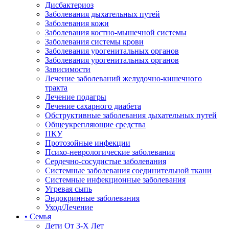
Дисбактериоз
Заболевания дыхательных путей
Заболевания кожи
Заболевания костно-мышечной системы
Заболевания системы крови
Заболевания урогенитальных органов
Заболевания урогенитальных органов
Зависимости
Лечение заболеваний желудочно-кишечного
тракта
Лечение подагры
Лечение сахарного диабета
Обструктивные заболевания дыхательных путей
Общеукрепляющие средства
ПКУ
Протозойные инфекции
Психо-неврологические заболевания
Сердечно-сосудистые заболевания
Системные заболевания соединительной ткани
Системные инфекционные заболевания
Угревая сыпь
Эндокринные заболевания
Уход/Лечение
• Семья
Дети От 3-Х Лет