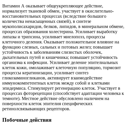
Витамин А оказывает общеукрепляющее действие,
нормализует тканевой обмен, участвует в окислительно-
восстановительных процессах (вследствие большого
количества ненасыщенных связей), в синтезе
мукополисахаридов, белков, липидов, в минеральном обмене,
процессах образования холестерина. Усиливает выработку
липазы и трипсина, усиливает миелопоэз, процессы
клеточного деления. Оказывает положительное влияние на
функцию слезных, сальных и потовых желез; повышает
устойчивость к заболеваниям слизистых оболочек,
дыхательных путей и кишечника; повышает устойчивость
организма к инфекции. Усиливает деление эпителиальных
клеток кожи, омолаживает клеточную популяцию, тормозит
процессы кератинизации, усиливает синтез
гликозаминогликанов, активирует взаимодействие
иммунокомпетентных клеток между собой и клетками
эпидермиса. Стимулирует регенерацию клеток. Участвует в
процессах фоторецепции (способствует адаптации человека к
темноте). Местное действие обусловлено наличием на
поверхности клеток эпителия специфических
ретинолсвязывающих рецепторов.
Побочные действия