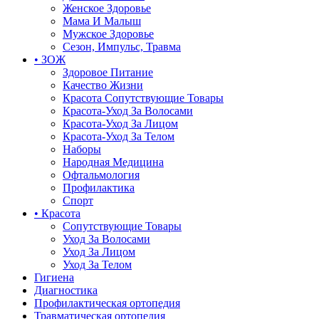
Женское Здоровье
Мама И Малыш
Мужское Здоровье
Сезон, Импульс, Травма
• ЗОЖ
Здоровое Питание
Качество Жизни
Красота Сопутствующие Товары
Красота-Уход За Волосами
Красота-Уход За Лицом
Красота-Уход За Телом
Наборы
Народная Медицина
Офтальмология
Профилактика
Спорт
• Красота
Сопутствующие Товары
Уход За Волосами
Уход За Лицом
Уход За Телом
Гигиена
Диагностика
Профилактическая ортопедия
Травматическая ортопедия