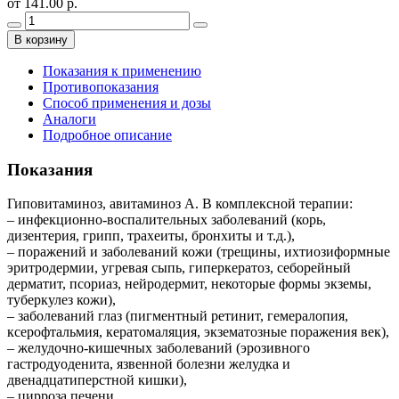
от 141.00 р.
В корзину
Показания к применению
Противопоказания
Способ применения и дозы
Аналоги
Подробное описание
Показания
Гиповитаминоз, авитаминоз А. В комплексной терапии:
– инфекционно-воспалительных заболеваний (корь,
дизентерия, грипп, трахеиты, бронхиты и т.д.),
– поражений и заболеваний кожи (трещины, ихтиозиформные
эритродермии, угревая сыпь, гиперкератоз, себорейный
дерматит, псориаз, нейродермит, некоторые формы экземы,
туберкулез кожи),
– заболеваний глаз (пигментный ретинит, гемералопия,
ксерофтальмия, кератомаляция, экзематозные поражения век),
– желудочно-кишечных заболеваний (эрозивного
гастродуоденита, язвенной болезни желудка и
двенадцатиперстной кишки),
– цирроза печени.