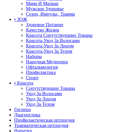
Мама И Малыш
Мужское Здоровье
Сезон, Импульс, Травма
• ЗОЖ
Здоровое Питание
Качество Жизни
Красота Сопутствующие Товары
Красота-Уход За Волосами
Красота-Уход За Лицом
Красота-Уход За Телом
Наборы
Народная Медицина
Офтальмология
Профилактика
Спорт
• Красота
Сопутствующие Товары
Уход За Волосами
Уход За Лицом
Уход За Телом
Гигиена
Диагностика
Профилактическая ортопедия
Травматическая ортопедия
Напитки