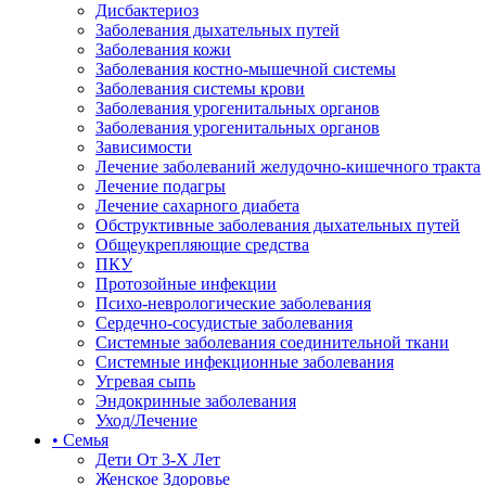
Дисбактериоз
Заболевания дыхательных путей
Заболевания кожи
Заболевания костно-мышечной системы
Заболевания системы крови
Заболевания урогенитальных органов
Заболевания урогенитальных органов
Зависимости
Лечение заболеваний желудочно-кишечного тракта
Лечение подагры
Лечение сахарного диабета
Обструктивные заболевания дыхательных путей
Общеукрепляющие средства
ПКУ
Протозойные инфекции
Психо-неврологические заболевания
Сердечно-сосудистые заболевания
Системные заболевания соединительной ткани
Системные инфекционные заболевания
Угревая сыпь
Эндокринные заболевания
Уход/Лечение
• Семья
Дети От 3-Х Лет
Женское Здоровье