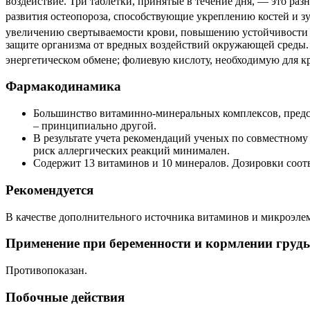
воздействие. Три таблетки, принятые в течение дня, — это ра
развития остеопороза, способствующие укреплению костей и зуб
увеличению свертываемости крови, повышению устойчивости 
защите организма от вредных воздействий окружающей среды.
энергетическом обмене; фолиевую кислоту, необходимую для кр
Фармакодинамика
Большинство витаминно-минеральных комплексов, предст
– принципиально другой.
В результате учета рекомендаций ученых по совместном
риск аллергических реакций минимален.
Содержит 13 витаминов и 10 минералов.
Дозировки соот
Рекомендуется
В качестве дополнительного источника витаминов и микроэлем
Применение при беременности и кормлении груд
Противопоказан.
Побочные действия