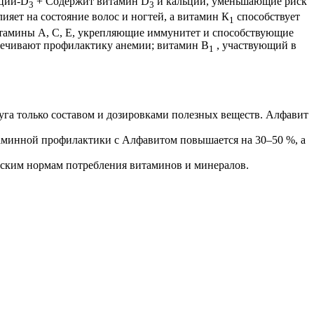
ьций-D
+ Содержит витамин D
и кальций, уменьшающие риск
3
3
ияет на состояние волос и ногтей, а витамин К
способствует
1
итамины А, С, Е, укрепляющие иммунитет и способствующие
печивают профилактику анемии; витамин В
, участвующий в
1
уга только составом и дозировками полезных веществ. Алфавит
таминной профилактики с Алфавитом повышается на 30–50 %, а
ским нормам потребления витаминов и минералов.