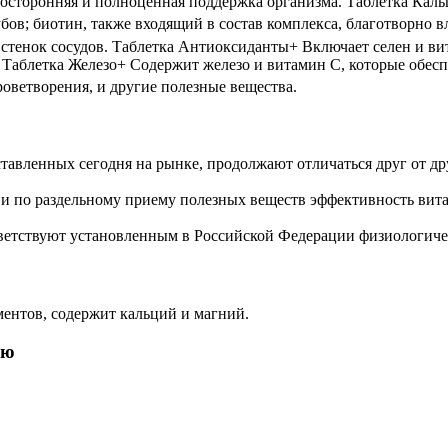
зносторонняя и полноценная поддержка организма. Таблетка Кал
ов; биотин, также входящий в состав комплекса, благотворно вл
стенок сосудов. Таблетка Антиоксиданты+ Включает селен и в
 Таблетка Железо+ Содержит железо и витамин С, которые обес
оветворения, и другие полезные вещества.
авленных сегодня на рынке, продолжают отличаться друг от др
у и по раздельному приему полезных веществ эффективность ви
ветствуют установленным в Российской Федерации физиологиче
ентов, содержит кальций и магний.
ью