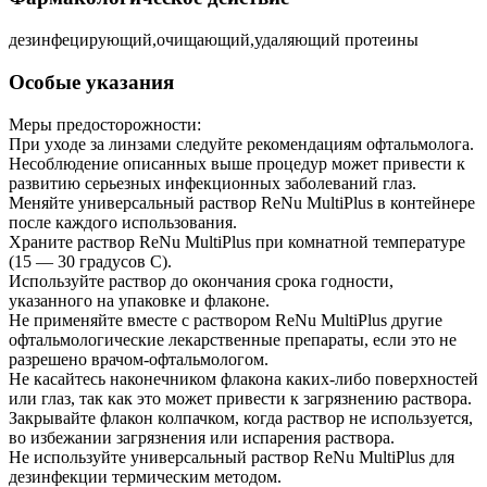
дезинфецирующий,очищающий,удаляющий протеины
Особые указания
Меры предосторожности:
При уходе за линзами следуйте рекомендациям офтальмолога.
Несоблюдение описанных выше процедур может привести к
развитию серьезных инфекционных заболеваний глаз.
Меняйте универсальный раствор ReNu MultiPlus в контейнере
после каждого использования.
Храните раствор ReNu MultiPlus при комнатной температуре
(15 — 30 градусов С).
Используйте раствор до окончания срока годности,
указанного на упаковке и флаконе.
Не применяйте вместе с раствором ReNu MultiPlus другие
офтальмологические лекарственные препараты, если это не
разрешено врачом-офтальмологом.
Не касайтесь наконечником флакона каких-либо поверхностей
или глаз, так как это может привести к загрязнению раствора.
Закрывайте флакон колпачком, когда раствор не используется,
во избежании загрязнения или испарения раствора.
Не используйте универсальный раствор ReNu MultiPlus для
дезинфекции термическим методом.