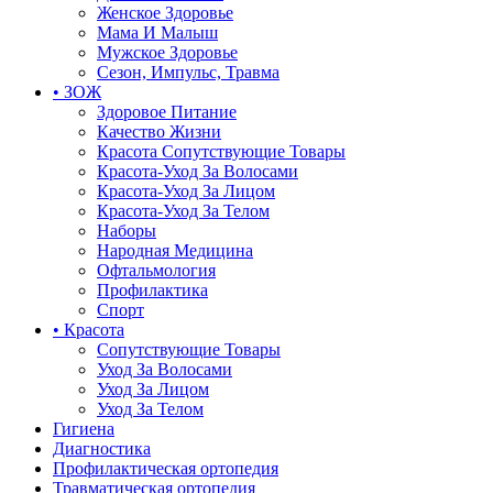
Женское Здоровье
Мама И Малыш
Мужское Здоровье
Сезон, Импульс, Травма
• ЗОЖ
Здоровое Питание
Качество Жизни
Красота Сопутствующие Товары
Красота-Уход За Волосами
Красота-Уход За Лицом
Красота-Уход За Телом
Наборы
Народная Медицина
Офтальмология
Профилактика
Спорт
• Красота
Сопутствующие Товары
Уход За Волосами
Уход За Лицом
Уход За Телом
Гигиена
Диагностика
Профилактическая ортопедия
Травматическая ортопедия