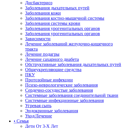
Дисбактериоз
Заболевания дыхательных путей
Заболевания кожи
Заболевания костно-мышечной системы
Заболевания системы крови
Заболевания урогенитальных органов
Заболевания урогенитальных органов
Зависимости
Лечение заболеваний желудочно-кишечного
тракта
Лечение подагры
Лечение сахарного диабета
Обструктивные заболевания дыхательных путей
Общеукрепляющие средства
ПКУ
Протозойные инфекции
Психо-неврологические заболевания
Сердечно-сосудистые заболевания
Системные заболевания соединительной ткани
Системные инфекционные заболевания
Угревая сыпь
Эндокринные заболевания
Уход/Лечение
• Семья
Дети От 3-Х Лет