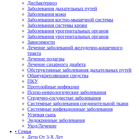
Дисбактериоз
Заболевания дыхательных путей
Заболевания кожи
Заболевания костно-мышечной системы
Заболевания системы крови
Заболевания урогенитальных органов
Заболевания урогенитальных органов
Зависимости
Лечение заболеваний желудочно-кишечного
тракта
Лечение подагры
Лечение сахарного диабета
Обструктивные заболевания дыхательных путей
Общеукрепляющие средства
ПКУ
Протозойные инфекции
Психо-неврологические заболевания
Сердечно-сосудистые заболевания
Системные заболевания соединительной ткани
Системные инфекционные заболевания
Угревая сыпь
Эндокринные заболевания
Уход/Лечение
• Семья
Дети От 3-Х Лет