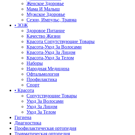
Женское Здоровье
Мама И Малыш
Мужское Здоровье
Сезон, Импульс, Травма
• ЗОЖ
Здоровое Питание
Качество Жизни
Красота Сопутствующие Товары
Красота-Уход За Волосами
Красота-Уход За Лицом
Красота-Уход За Телом
Наборы
Народная Медицина
Офтальмология
Профилактика
Спорт
• Красота
Сопутствующие Товары
Уход За Волосами
Уход За Лицом
Уход За Телом
Гигиена
Диагностика
Профилактическая ортопедия
Травматическая ортопедия