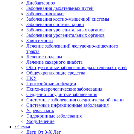
Дисбактериоз
Заболевания дыхательных путей
Заболевания кожи
Заболевания костно-мышечной системы
Заболевания системы крови
Заболевания урогенитальных органов
Заболевания урогенитальных органов
Зависимости
Лечение заболеваний желудочно-кишечного
тракта
Лечение подагры
Лечение сахарного диабета
Обструктивные заболевания дыхательных путей
Общеукрепляющие средства
ПКУ
Протозойные инфекции
Психо-неврологические заболевания
Сердечно-сосудистые заболевания
Системные заболевания соединительной ткани
Системные инфекционные заболевания
Угревая сыпь
Эндокринные заболевания
Уход/Лечение
• Семья
Дети От 3-Х Лет