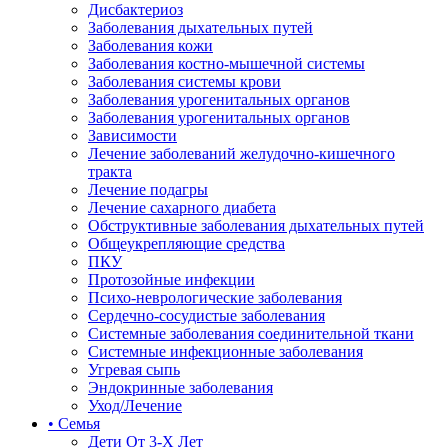
Дисбактериоз
Заболевания дыхательных путей
Заболевания кожи
Заболевания костно-мышечной системы
Заболевания системы крови
Заболевания урогенитальных органов
Заболевания урогенитальных органов
Зависимости
Лечение заболеваний желудочно-кишечного
тракта
Лечение подагры
Лечение сахарного диабета
Обструктивные заболевания дыхательных путей
Общеукрепляющие средства
ПКУ
Протозойные инфекции
Психо-неврологические заболевания
Сердечно-сосудистые заболевания
Системные заболевания соединительной ткани
Системные инфекционные заболевания
Угревая сыпь
Эндокринные заболевания
Уход/Лечение
• Семья
Дети От 3-Х Лет