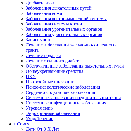
Дисбактериоз
Заболевания дыхательных путей
Заболевания кожи
Заболевания костно-мышечной системы
Заболевания системы крови
Заболевания урогенитальных органов
Заболевания урогенитальных органов
Зависимости
Лечение заболеваний желудочно-кишечного
тракта
Лечение подагры
Лечение сахарного диабета
Обструктивные заболевания дыхательных путей
Общеукрепляющие средства
ПКУ
Протозойные инфекции
Психо-неврологические заболевания
Сердечно-сосудистые заболевания
Системные заболевания соединительной ткани
Системные инфекционные заболевания
Угревая сыпь
Эндокринные заболевания
Уход/Лечение
• Семья
Дети От 3-Х Лет