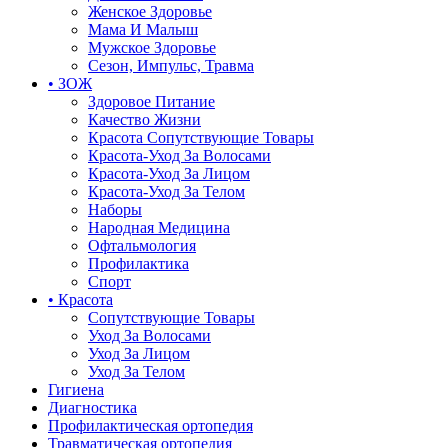
Женское Здоровье
Мама И Малыш
Мужское Здоровье
Сезон, Импульс, Травма
• ЗОЖ
Здоровое Питание
Качество Жизни
Красота Сопутствующие Товары
Красота-Уход За Волосами
Красота-Уход За Лицом
Красота-Уход За Телом
Наборы
Народная Медицина
Офтальмология
Профилактика
Спорт
• Красота
Сопутствующие Товары
Уход За Волосами
Уход За Лицом
Уход За Телом
Гигиена
Диагностика
Профилактическая ортопедия
Травматическая ортопедия