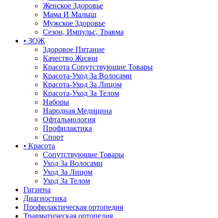
Женское Здоровье
Мама И Малыш
Мужское Здоровье
Сезон, Импульс, Травма
• ЗОЖ
Здоровое Питание
Качество Жизни
Красота Сопутствующие Товары
Красота-Уход За Волосами
Красота-Уход За Лицом
Красота-Уход За Телом
Наборы
Народная Медицина
Офтальмология
Профилактика
Спорт
• Красота
Сопутствующие Товары
Уход За Волосами
Уход За Лицом
Уход За Телом
Гигиена
Диагностика
Профилактическая ортопедия
Травматическая ортопедия