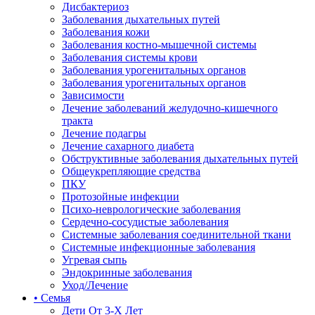
Дисбактериоз
Заболевания дыхательных путей
Заболевания кожи
Заболевания костно-мышечной системы
Заболевания системы крови
Заболевания урогенитальных органов
Заболевания урогенитальных органов
Зависимости
Лечение заболеваний желудочно-кишечного
тракта
Лечение подагры
Лечение сахарного диабета
Обструктивные заболевания дыхательных путей
Общеукрепляющие средства
ПКУ
Протозойные инфекции
Психо-неврологические заболевания
Сердечно-сосудистые заболевания
Системные заболевания соединительной ткани
Системные инфекционные заболевания
Угревая сыпь
Эндокринные заболевания
Уход/Лечение
• Семья
Дети От 3-Х Лет