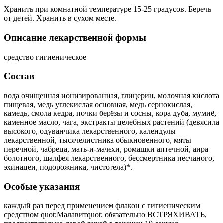
Хранить при комнатной температуре 15-25 градусов. Беречь
от детей. Хранить в сухом месте.
Описание лекарственной формы
средство гигиеническое
Состав
вода очищенная ионизированная, глицерин, молочная кислота
пищевая, медь углекислая основная, медь сернокислая,
камедь, смола кедра, почки берёзы и сосны, кора дуба, мумиё,
каменное масло, чага, экстракты целебных растений (девясила
высокого, одуванчика лекарственного, календулы
лекарственной, тысячелистника обыкновенного, мяты
перечной, чабреца, мать-и-мачехи, ромашки аптечной, аира
болотного, шалфея лекарственного, бессмертника песчаного,
эхинацеи, подорожника, чистотела)*.
Особые указания
каждый раз перед применением флакон с гигиеническим
средством quot;Малавитquot; обязательно ВСТРЯХИВАТЬ,