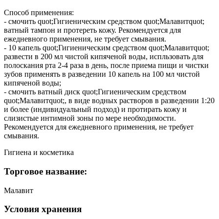
Способ применения:
- смочить quot;Гигиеническим средством quot;Малавитquot;
ватный тампон и протереть кожу. Рекомендуется для
ежедневного применения, не требует смывания.
- 10 капель quot;Гигиеническим средством quot;Малавитquot;
развести в 200 мл чистой кипяченой воды, испльзовать для
полоскания рта 2-4 раза в день, после приема пищи и чистки
зубов применять в разведении 10 капель на 100 мл чистой
кипяченой воды;
- смочить ватный диск quot;Гигиеническим средством
quot;Малавитquot;, в виде водных растворов в разведении 1:20
и более (индивидуальный подход) и протирать кожу и
слизистые интимной зоны по мере необходимости.
Рекомендуется для ежедневного применения, не требует
смывания.
Гигиена и косметика
Торговое название:
Малавит
Условия хранения