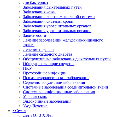
Дисбактериоз
Заболевания дыхательных путей
Заболевания кожи
Заболевания костно-мышечной системы
Заболевания системы крови
Заболевания урогенитальных органов
Заболевания урогенитальных органов
Зависимости
Лечение заболеваний желудочно-кишечного
тракта
Лечение подагры
Лечение сахарного диабета
Обструктивные заболевания дыхательных путей
Общеукрепляющие средства
ПКУ
Протозойные инфекции
Психо-неврологические заболевания
Сердечно-сосудистые заболевания
Системные заболевания соединительной ткани
Системные инфекционные заболевания
Угревая сыпь
Эндокринные заболевания
Уход/Лечение
• Семья
Дети От 3-Х Лет