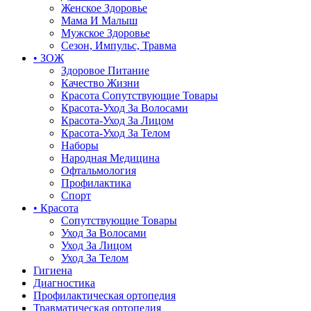
Женское Здоровье
Мама И Малыш
Мужское Здоровье
Сезон, Импульс, Травма
• ЗОЖ
Здоровое Питание
Качество Жизни
Красота Сопутствующие Товары
Красота-Уход За Волосами
Красота-Уход За Лицом
Красота-Уход За Телом
Наборы
Народная Медицина
Офтальмология
Профилактика
Спорт
• Красота
Сопутствующие Товары
Уход За Волосами
Уход За Лицом
Уход За Телом
Гигиена
Диагностика
Профилактическая ортопедия
Травматическая ортопедия