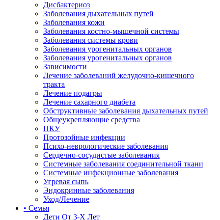
Дисбактериоз
Заболевания дыхательных путей
Заболевания кожи
Заболевания костно-мышечной системы
Заболевания системы крови
Заболевания урогенитальных органов
Заболевания урогенитальных органов
Зависимости
Лечение заболеваний желудочно-кишечного
тракта
Лечение подагры
Лечение сахарного диабета
Обструктивные заболевания дыхательных путей
Общеукрепляющие средства
ПКУ
Протозойные инфекции
Психо-неврологические заболевания
Сердечно-сосудистые заболевания
Системные заболевания соединительной ткани
Системные инфекционные заболевания
Угревая сыпь
Эндокринные заболевания
Уход/Лечение
• Семья
Дети От 3-Х Лет