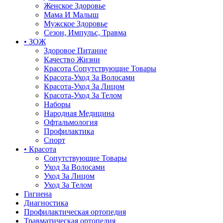
Женское Здоровье
Мама И Малыш
Мужское Здоровье
Сезон, Импульс, Травма
• ЗОЖ
Здоровое Питание
Качество Жизни
Красота Сопутствующие Товары
Красота-Уход За Волосами
Красота-Уход За Лицом
Красота-Уход За Телом
Наборы
Народная Медицина
Офтальмология
Профилактика
Спорт
• Красота
Сопутствующие Товары
Уход За Волосами
Уход За Лицом
Уход За Телом
Гигиена
Диагностика
Профилактическая ортопедия
Травматическая ортопедия