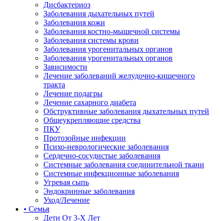
Дисбактериоз
Заболевания дыхательных путей
Заболевания кожи
Заболевания костно-мышечной системы
Заболевания системы крови
Заболевания урогенитальных органов
Заболевания урогенитальных органов
Зависимости
Лечение заболеваний желудочно-кишечного
тракта
Лечение подагры
Лечение сахарного диабета
Обструктивные заболевания дыхательных путей
Общеукрепляющие средства
ПКУ
Протозойные инфекции
Психо-неврологические заболевания
Сердечно-сосудистые заболевания
Системные заболевания соединительной ткани
Системные инфекционные заболевания
Угревая сыпь
Эндокринные заболевания
Уход/Лечение
• Семья
Дети От 3-Х Лет