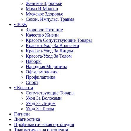
Женское Здоровье
Мама И Малыш
Мужское Здоровье
Сезон, Импульс, Травма
• ЗОЖ
Здоровое Питание
Качество Жизни
Красота Сопутствующие Товары
Красота-Уход За Волосами
Красота-Уход За Лицом
Красота-Уход За Телом
Наборы
Народная Медицина
Офтальмология
Профилактика
Спорт
• Красота
Сопутствующие Товары
Уход За Волосами
Уход За Лицом
Уход За Телом
Гигиена
Диагностика
Профилактическая ортопедия
Травматическая ортопедия