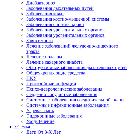
Дисбактериоз
Заболевания дыхательных путей
Заболевания кожи
Заболевания костно-мышечной системы
Заболевания системы крови
Заболевания урогенитальных органов
Заболевания урогенитальных органов
Зависимости
Лечение заболеваний желудочно-кишечного
тракта
Лечение подагры
Лечение сахарного диабета
Обструктивные заболевания дыхательных путей
Общеукрепляющие средства
ПКУ
Протозойные инфекции
Психо-неврологические заболевания
Сердечно-сосудистые заболевания
Системные заболевания соединительной ткани
Системные инфекционные заболевания
Угревая сыпь
Эндокринные заболевания
Уход/Лечение
• Семья
Дети От 3-Х Лет