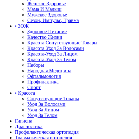
Женское Здоровье
Мама И Малыш
Мужское Здоровье
Сезон, Импульс, Травма
• ЗОЖ
Здоровое Питание
Качество Жизни
Красота Сопутствующие Товары
Красота-Уход За Волосами
Красота-Уход За Лицом
Красота-Уход За Телом
Наборы
Народная Медицина
Офтальмология
Профилактика
Спорт
• Красота
Сопутствующие Товары
Уход За Волосами
Уход За Лицом
Уход За Телом
Гигиена
Диагностика
Профилактическая ортопедия
Травматическая ортопедия