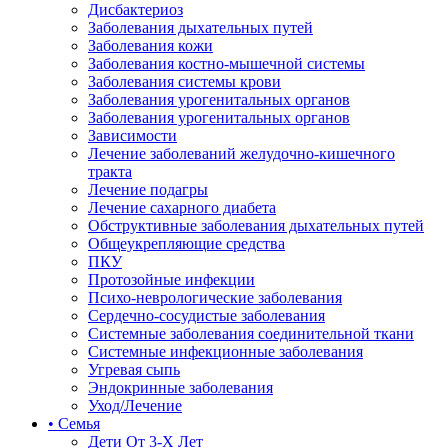
Дисбактериоз
Заболевания дыхательных путей
Заболевания кожи
Заболевания костно-мышечной системы
Заболевания системы крови
Заболевания урогенитальных органов
Заболевания урогенитальных органов
Зависимости
Лечение заболеваний желудочно-кишечного
тракта
Лечение подагры
Лечение сахарного диабета
Обструктивные заболевания дыхательных путей
Общеукрепляющие средства
ПКУ
Протозойные инфекции
Психо-неврологические заболевания
Сердечно-сосудистые заболевания
Системные заболевания соединительной ткани
Системные инфекционные заболевания
Угревая сыпь
Эндокринные заболевания
Уход/Лечение
• Семья
Дети От 3-Х Лет