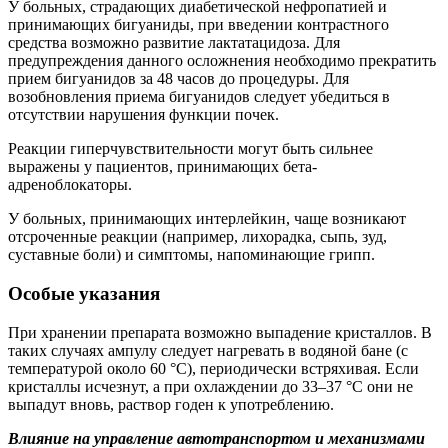
У больных, страдающих диабетической нефропатией и
принимающих бигуаниды, при введении контрастного
средства возможно развитие лактатацидоза. Для
предупреждения данного осложнения необходимо прекратить
прием бигуанидов за 48 часов до процедуры. Для
возобновления приема бигуанидов следует убедиться в
отсутствии нарушения функции почек.
Реакции гиперчувствительности могут быть сильнее
выражены у пациентов, принимающих бета-
адреноблокаторы.
У больных, принимающих интерлейкин, чаще возникают
отсроченные реакции (например, лихорадка, сыпь, зуд,
суставные боли) и симптомы, напоминающие грипп.
Особые указания
При хранении препарата возможно выпадение кристаллов. В
таких случаях ампулу следует нагревать в водяной бане (с
температурой около 60 °С), периодически встряхивая. Если
кристаллы исчезнут, а при охлаждении до 33–37 °C они не
выпадут вновь, раствор годен к употреблению.
Влияние на управление автотранспортом и механизмами