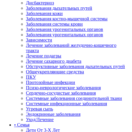
Дисбактериоз
Заболевания дыхательных путей
Заболевания кожи
Заболевания костно-мышечной системы
Заболевания системы крови
Заболевания урогенитальных органов
Заболевания урогенитальных органов
Зависимости
Лечение заболеваний желудочно-кишечного
тракта
Лечение подагры
Лечение сахарного диабета
Обструктивные заболевания дыхательных путей
Общеукрепляющие средства
ПКУ
Протозойные инфекции
Психо-неврологические заболевания
Сердечно-сосудистые заболевания
Системные заболевания соединительной ткани
Системные инфекционные заболевания
Угревая сыпь
Эндокринные заболевания
Уход/Лечение
• Семья
Дети От 3-Х Лет