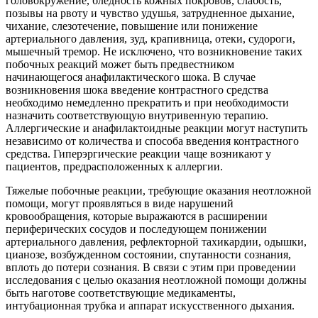
головокружение, бледность кожных покровов, слабость,
позывы на рвоту и чувство удушья, затрудненное дыхание,
чихание, слезотечение, повышение или понижение
артериального давления, зуд, крапивница, отеки, судороги,
мышечный тремор. Не исключено, что возникновение таких
побочных реакций может быть предвестником
начинающегося анафилактического шока. В случае
возникновения шока введение контрастного средства
необходимо немедленно прекратить и при необходимости
назначить соответствующую внутривенную терапию.
Аллергические и анафилактоидные реакции могут наступить
независимо от количества и способа введения контрастного
средства. Гиперэргические реакции чаще возникают у
пациентов, предрасположенных к аллергии.
Тяжелые побочные реакции, требующие оказания неотложной
помощи, могут проявляться в виде нарушений
кровообращения, которые выражаются в расширении
периферических сосудов и последующем понижении
артериального давления, рефлекторной тахикардии, одышки,
цианозе, возбужденном состоянии, спутанности сознания,
вплоть до потери сознания. В связи с этим при проведении
исследования с целью оказания неотложной помощи должны
быть наготове соответствующие медикаменты,
интубационная трубка и аппарат искусственного дыхания.