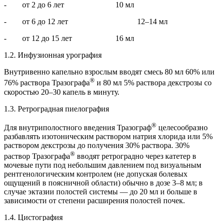
- от 2 до 6 лет 10 мл
- от 6 до 12 лет 12–14 мл
- от 12 до 15 лет 16 мл
1.2. Инфузионная урография
Внутривенно капельно взрослым вводят смесь 80 мл 60% или
®
76% раствора Тразографа
и 80 мл 5% раствора декстрозы со
скоростью 20–30 капель в минуту.
1.3. Ретроградная пиелография
®
Для внутриполостного введения Тразограф
целесообразно
разбавлять изотоническим раствором натрия хлорида или 5%
раствором декстрозы до получения 30% раствора. 30%
®
раствор Тразографа
вводят ретроградно через катетер в
мочевые пути под небольшим давлением под визуальным
рентгенологическим контролем (не допуская болевых
ощущений в поясничной области) обычно в дозе 3–8 мл; в
случае эктазии полостей системы — до 20 мл и больше в
зависимости от степени расширения полостей почек.
1.4. Цистография