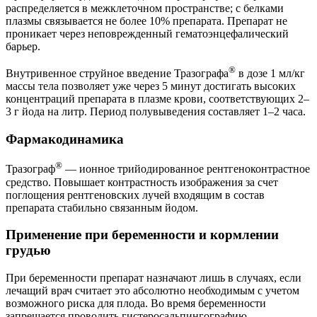
распределяется в межклеточном пространстве; с белками
плазмы связывается не более 10% препарата. Препарат не
проникает через неповрежденный гематоэнцефалический
барьер.
®
Внутривенное струйное введение Тразографа
в дозе 1 мл/кг
массы тела позволяет уже через 5 минут достигать высоких
концентраций препарата в плазме крови, соответствующих 2–
3 г йода на литр. Период полувыведения составляет 1–2 часа.
Фармакодинамика
®
Тразограф
— ионное трийодированное рентгеноконтрастное
средство. Повышает контрастность изображения за счет
поглощения рентгеновских лучей входящим в состав
препарата стабильно связанным йодом.
Применение при беременности и кормлении
грудью
При беременности препарат назначают лишь в случаях, если
лечащий врач считает это абсолютно необходимым с учетом
возможного риска для плода. Во время беременности
запрещается проводить гистеросальпингографию.