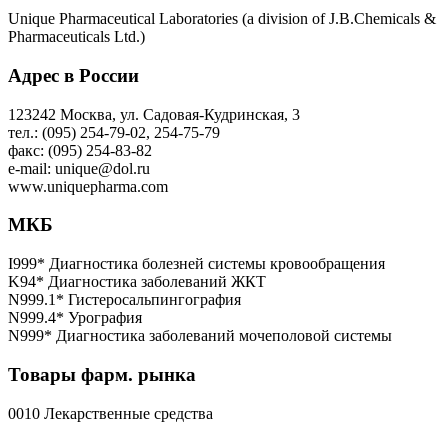
Unique Pharmaceutical Laboratories (a division of J.B.Chemicals &
Pharmaceuticals Ltd.)
Адрес в России
123242 Москва, ул. Садовая-Кудринская, 3
тел.: (095) 254-79-02, 254-75-79
факс: (095) 254-83-82
e-mail: unique@dol.ru
www.uniquepharma.com
МКБ
I999* Диагностика болезней системы кровообращения
K94* Диагностика заболеваний ЖКТ
N999.1* Гистеросальпингография
N999.4* Урография
N999* Диагностика заболеваний мочеполовой системы
Товары фарм. рынка
0010 Лекарственные средства