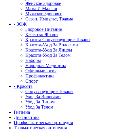
Женское Здоровье
Мама И Малыш
Мужское Здоровье
Сезон, Импульс, Травма
• ЗОЖ
Здоровое Питание
Качество Жизни
Красота Сопутствующие Товары
Красота-Уход За Волосами
Красота-Уход За Лицом
Красота-Уход За Телом
Наборы
Народная Медицина
Офтальмология
Профилактика
Спорт
• Красота
Сопутствующие Товары
Уход За Волосами
Уход За Лицом
Уход За Телом
Гигиена
Диагностика
Профилактическая ортопедия
Травматическая ортопедия