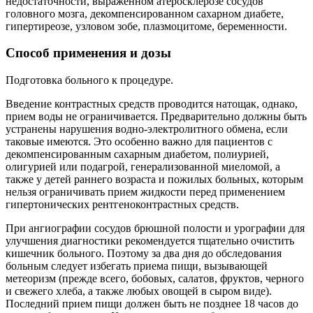
недостаточности, выраженном атеросклерозе сосудов
головного мозга, декомпенсированном сахарном диабете,
гипертиреозе, узловом зобе, плазмоцитоме, беременности.
Способ применения и дозы
Подготовка больного к процедуре.
Введение контрастных средств проводится натощак, однако,
прием воды не ограничивается. Предварительно должны быть
устранены нарушения водно‑электролитного обмена, если
таковые имеются. Это особенно важно для пациентов с
декомпенсированным сахарным диабетом, полиурией,
олигурией или подагрой, генерализованной миеломой, а
также у детей раннего возраста и пожилых больных, которым
нельзя ограничивать прием жидкости перед применением
гипертонических рентгеноконтрастных средств.
При ангиографии сосудов брюшной полости и урографии для
улучшения диагностики рекомендуется тщательно очистить
кишечник больного. Поэтому за два дня до обследования
больным следует избегать приема пищи, вызывающей
метеоризм (прежде всего, бобовых, салатов, фруктов, черного
и свежего хлеба, а также любых овощей в сыром виде).
Последний прием пищи должен быть не позднее 18 часов до