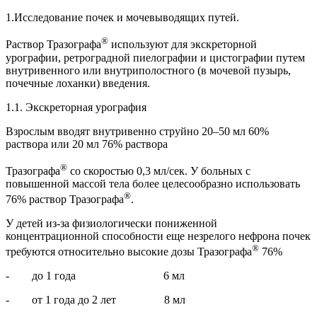
1.Исследование почек и мочевыводящих путей.
®
Раствор Тразографа
используют для экскреторной
урографии, ретроградной пиелографии и цистографии путем
внутривенного или внутриполостного (в мочевой пузырь,
почечные лоханки) введения.
1.1. Экскреторная урография
Взрослым вводят внутривенно струйно 20–50 мл 60%
раствора или 20 мл 76% раствора
®
Тразографа
со скоростью 0,3 мл/сек. У больных с
повышенной массой тела более целесообразно использовать
®
76% раствор Тразографа
.
У детей из-за физиологически пониженной
концентрационной способности еще незрелого нефрона почек
®
требуются относительно высокие дозы Тразографа
76%
- до 1 года 6 мл
- от 1 года до 2 лет 8 мл