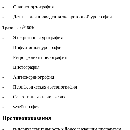
- Спленопортография
- Дети — для проведения экскреторной урографии
®
Тразограф
60%
- Экскреторная урография
- Инфузионная урография
- Ретроградная пиелография
- Цистография
- Ангиокардиография
- Периферическая артериография
- Селективная ангиография
- Флебография
Противопоказания
- гиперчувствительность к йодсодержащим препаратам