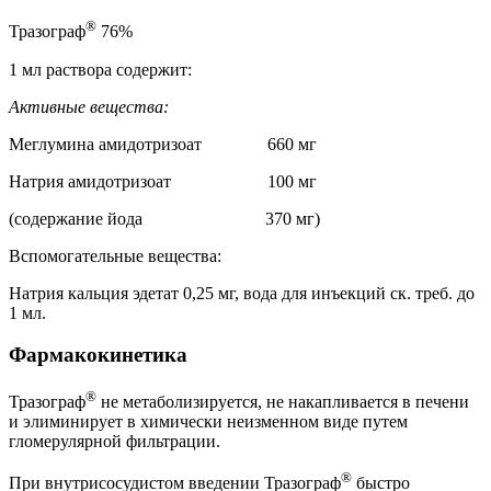
®
Тразограф
76%
1 мл раствора содержит:
Активные вещества:
Меглумина амидотризоат 660 мг
Натрия амидотризоат 100 мг
(содержание йода 370 мг)
Вспомогательные вещества:
Натрия кальция эдетат 0,25 мг, вода для инъекций ск. треб. до
1 мл.
Фармакокинетика
®
Тразограф
не метаболизируется, не накапливается в печени
и элиминирует в химически неизменном виде путем
гломерулярной фильтрации.
®
При внутрисосудистом введении Тразограф
быстро