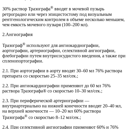
®
30% раствор Тразографа
вводят в мочевой пузырь
ретроградно или через эпицистостому под визуальным
рентгенологическим контролем в объеме несколько меньшем,
чем емкость мочевого пузыря (100–200 мл).
2.Ангиография
®
Тразограф
используют для ангиокардиографии,
аортографии, артериографии, селективной ангиографии,
флебографии путем внутрисосудистого введения, а также при
спленопортографии.
2.1. При аортографии в аорту вводят 30–60 мл 76% раствора
препарата со скоростью 25–35 мл/сек.;
2.2. При ангиокардиографии применяют до 60 мл 76%
раствора Тразографа® со скоростью 10–30 мл/сек.;
2.3. При периферической артериографии —
внутриартериально на нижней конечности вводят 20–40 мл,
на верхней конечности — 10–20 мл 60% раствора
®
Тразографа
со скоростью 8–12 мл/сек.;
2.4. При селективной ангиографии применяют 60% и 76%