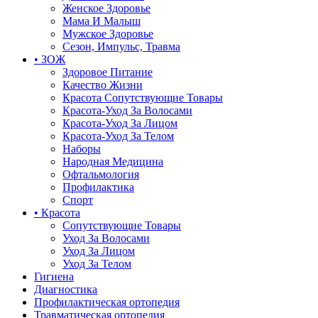
Женское Здоровье
Мама И Малыш
Мужское Здоровье
Сезон, Импульс, Травма
• ЗОЖ
Здоровое Питание
Качество Жизни
Красота Сопутствующие Товары
Красота-Уход За Волосами
Красота-Уход За Лицом
Красота-Уход За Телом
Наборы
Народная Медицина
Офтальмология
Профилактика
Спорт
• Красота
Сопутствующие Товары
Уход За Волосами
Уход За Лицом
Уход За Телом
Гигиена
Диагностика
Профилактическая ортопедия
Травматическая ортопедия