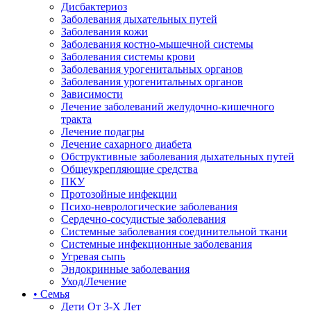
Дисбактериоз
Заболевания дыхательных путей
Заболевания кожи
Заболевания костно-мышечной системы
Заболевания системы крови
Заболевания урогенитальных органов
Заболевания урогенитальных органов
Зависимости
Лечение заболеваний желудочно-кишечного
тракта
Лечение подагры
Лечение сахарного диабета
Обструктивные заболевания дыхательных путей
Общеукрепляющие средства
ПКУ
Протозойные инфекции
Психо-неврологические заболевания
Сердечно-сосудистые заболевания
Системные заболевания соединительной ткани
Системные инфекционные заболевания
Угревая сыпь
Эндокринные заболевания
Уход/Лечение
• Семья
Дети От 3-Х Лет