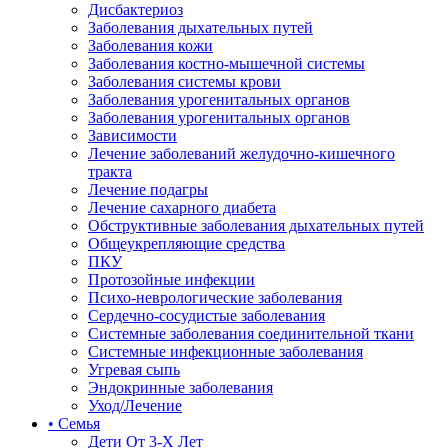
Дисбактериоз
Заболевания дыхательных путей
Заболевания кожи
Заболевания костно-мышечной системы
Заболевания системы крови
Заболевания урогенитальных органов
Заболевания урогенитальных органов
Зависимости
Лечение заболеваний желудочно-кишечного
тракта
Лечение подагры
Лечение сахарного диабета
Обструктивные заболевания дыхательных путей
Общеукрепляющие средства
ПКУ
Протозойные инфекции
Психо-неврологические заболевания
Сердечно-сосудистые заболевания
Системные заболевания соединительной ткани
Системные инфекционные заболевания
Угревая сыпь
Эндокринные заболевания
Уход/Лечение
• Семья
Дети От 3-Х Лет