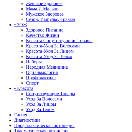
Женское Здоровье
Мама И Малыш
Мужское Здоровье
Сезон, Импульс, Травма
• ЗОЖ
Здоровое Питание
Качество Жизни
Красота Сопутствующие Товары
Красота-Уход За Волосами
Красота-Уход За Лицом
Красота-Уход За Телом
Наборы
Народная Медицина
Офтальмология
Профилактика
Спорт
• Красота
Сопутствующие Товары
Уход За Волосами
Уход За Лицом
Уход За Телом
Гигиена
Диагностика
Профилактическая ортопедия
Травматическая ортопедия