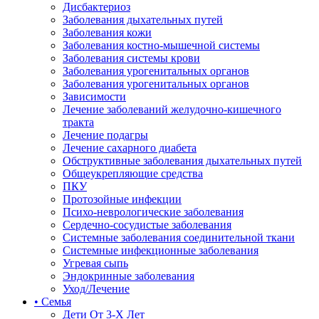
Дисбактериоз
Заболевания дыхательных путей
Заболевания кожи
Заболевания костно-мышечной системы
Заболевания системы крови
Заболевания урогенитальных органов
Заболевания урогенитальных органов
Зависимости
Лечение заболеваний желудочно-кишечного
тракта
Лечение подагры
Лечение сахарного диабета
Обструктивные заболевания дыхательных путей
Общеукрепляющие средства
ПКУ
Протозойные инфекции
Психо-неврологические заболевания
Сердечно-сосудистые заболевания
Системные заболевания соединительной ткани
Системные инфекционные заболевания
Угревая сыпь
Эндокринные заболевания
Уход/Лечение
• Семья
Дети От 3-Х Лет