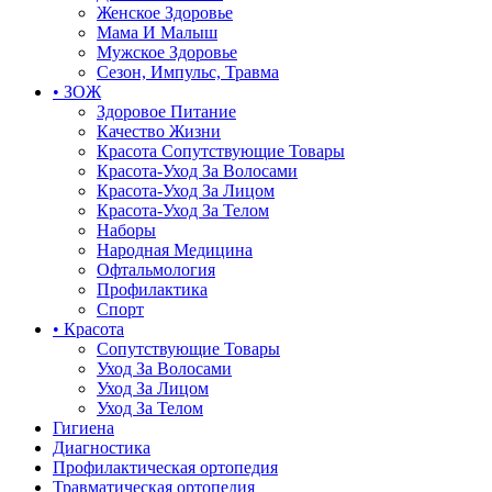
Женское Здоровье
Мама И Малыш
Мужское Здоровье
Сезон, Импульс, Травма
• ЗОЖ
Здоровое Питание
Качество Жизни
Красота Сопутствующие Товары
Красота-Уход За Волосами
Красота-Уход За Лицом
Красота-Уход За Телом
Наборы
Народная Медицина
Офтальмология
Профилактика
Спорт
• Красота
Сопутствующие Товары
Уход За Волосами
Уход За Лицом
Уход За Телом
Гигиена
Диагностика
Профилактическая ортопедия
Травматическая ортопедия