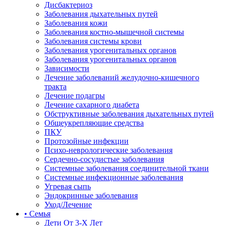
Дисбактериоз
Заболевания дыхательных путей
Заболевания кожи
Заболевания костно-мышечной системы
Заболевания системы крови
Заболевания урогенитальных органов
Заболевания урогенитальных органов
Зависимости
Лечение заболеваний желудочно-кишечного
тракта
Лечение подагры
Лечение сахарного диабета
Обструктивные заболевания дыхательных путей
Общеукрепляющие средства
ПКУ
Протозойные инфекции
Психо-неврологические заболевания
Сердечно-сосудистые заболевания
Системные заболевания соединительной ткани
Системные инфекционные заболевания
Угревая сыпь
Эндокринные заболевания
Уход/Лечение
• Семья
Дети От 3-Х Лет