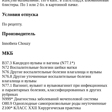
Капсулы вагинальные.
По 6 капс. в ПВХ/ПВДХ алюминиевые
блистеры. По 1 или 2 бл. в картонной пачке.
Условия отпуска
По рецепту.
Производитель
Innothera Chouzy
МКБ
B37.3 Кандидоз вульвы и вагины (N77.1*)
N72 Воспалительные болезни шейки матки
N76 Другие воспалительные болезни влагалища и вульвы
N76.8 Другие уточненные воспалительные болезни
влагалища и вульвы
N77.1 Вагинит, вульвит и вульвовагинит при инфекционных
и паразитарных болезнях, классифицированных в других
рубриках
N999* Диагностика заболеваний мочеполовой системы
O80.9 Одноплодные самопроизвольные роды неуточненные
Z100* КЛАСС XXII Хирургическая практика