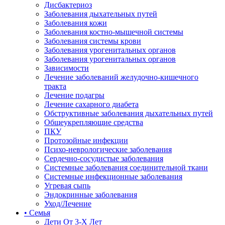
Дисбактериоз
Заболевания дыхательных путей
Заболевания кожи
Заболевания костно-мышечной системы
Заболевания системы крови
Заболевания урогенитальных органов
Заболевания урогенитальных органов
Зависимости
Лечение заболеваний желудочно-кишечного
тракта
Лечение подагры
Лечение сахарного диабета
Обструктивные заболевания дыхательных путей
Общеукрепляющие средства
ПКУ
Протозойные инфекции
Психо-неврологические заболевания
Сердечно-сосудистые заболевания
Системные заболевания соединительной ткани
Системные инфекционные заболевания
Угревая сыпь
Эндокринные заболевания
Уход/Лечение
• Семья
Дети От 3-Х Лет