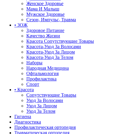
Женское Здоровье
Мама И Малыш
Мужское Здоровье
Сезон, Импульс, Травма
• ЗОЖ
Здоровое Питание
Качество Жизни
Красота Сопутствующие Товары
Красота-Уход За Волосами
Красота-Уход За Лицом
Красота-Уход За Телом
Наборы
Народная Медицина
Офтальмология
Профилактика
Спорт
• Красота
Сопутствующие Товары
Уход За Волосами
Уход За Лицом
Уход За Телом
Гигиена
Диагностика
Профилактическая ортопедия
Травматическая ортопедия