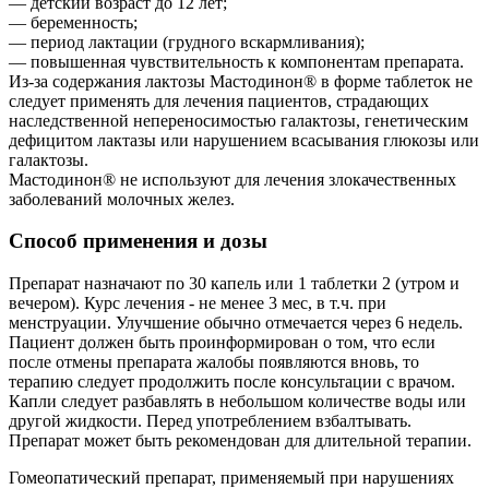
— детский возраст до 12 лет;
— беременность;
— период лактации (грудного вскармливания);
— повышенная чувствительность к компонентам препарата.
Из-за содержания лактозы Мастодинон® в форме таблеток не
следует применять для лечения пациентов, страдающих
наследственной непереносимостью галактозы, генетическим
дефицитом лактазы или нарушением всасывания глюкозы или
галактозы.
Мастодинон® не используют для лечения злокачественных
заболеваний молочных желез.
Способ применения и дозы
Препарат назначают по 30 капель или 1 таблетки 2 (утром и
вечером). Курс лечения - не менее 3 мес, в т.ч. при
менструации. Улучшение обычно отмечается через 6 недель.
Пациент должен быть проинформирован о том, что если
после отмены препарата жалобы появляются вновь, то
терапию следует продолжить после консультации с врачом.
Капли следует разбавлять в небольшом количестве воды или
другой жидкости. Перед употреблением взбалтывать.
Препарат может быть рекомендован для длительной терапии.
Гомеопатический препарат, применяемый при нарушениях