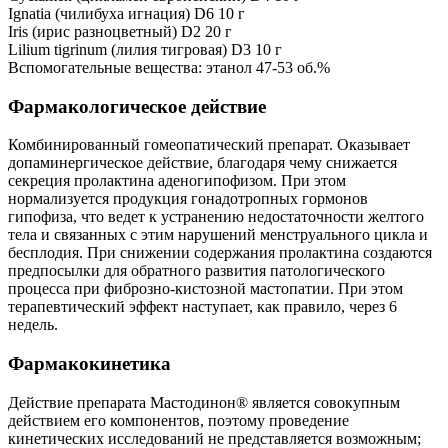
Ignatia (чилибуха игнация) D6 10 г
Iris (ирис разноцветный) D2 20 г
Lilium tigrinum (лилия тигровая) D3 10 г
Вспомогательные вещества: этанол 47-53 об.%
Фармакологическое действие
Комбинированный гомеопатический препарат. Оказывает
допаминергическое действие, благодаря чему снижается
секреция пролактина аденогипофизом. При этом
нормализуется продукция гонадотропных гормонов
гипофиза, что ведет к устранению недостаточности желтого
тела и связанных с этим нарушений менструального цикла и
бесплодия. При снижении содержания пролактина создаются
предпосылки для обратного развития патологического
процесса при фиброзно-кистозной мастопатии. При этом
терапевтический эффект наступает, как правило, через 6
недель.
Фармакокинетика
Действие препарата Мастодинон® является совокупным
действием его компонентов, поэтому проведение
кинетических исследований не представляется возможным;