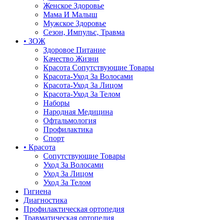
Женское Здоровье
Мама И Малыш
Мужское Здоровье
Сезон, Импульс, Травма
• ЗОЖ
Здоровое Питание
Качество Жизни
Красота Сопутствующие Товары
Красота-Уход За Волосами
Красота-Уход За Лицом
Красота-Уход За Телом
Наборы
Народная Медицина
Офтальмология
Профилактика
Спорт
• Красота
Сопутствующие Товары
Уход За Волосами
Уход За Лицом
Уход За Телом
Гигиена
Диагностика
Профилактическая ортопедия
Травматическая ортопедия