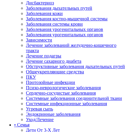
Дисбактериоз
Заболевания дыхательных путей
Заболевания кожи
Заболевания костно-мышечной системы
Заболевания системы крови
Заболевания урогенитальных органов
Заболевания урогенитальных органов
Зависимости
Лечение заболеваний желудочно-кишечного
тракта
Лечение подагры
Лечение сахарного диабета
Обструктивные заболевания дыхательных путей
Общеукрепляющие средства
ПКУ
Протозойные инфекции
Психо-неврологические заболевания
Сердечно-сосудистые заболевания
Системные заболевания соединительной ткани
Системные инфекционные заболевания
Угревая сыпь
Эндокринные заболевания
Уход/Лечение
• Семья
Дети От 3-Х Лет