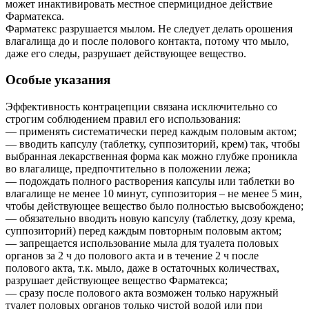
может инактивировать местное спермицидное действие
Фарматекса.
Фарматекс разрушается мылом. Не следует делать орошения
влагалища до и после полового контакта, потому что мыло,
даже его следы, разрушает действующее вещество.
Особые указания
Эффективность контрацепции связана исключительно со
строгим соблюдением правил его использования:
— применять систематически перед каждым половым актом;
— вводить капсулу (таблетку, суппозиторий, крем) так, чтобы
выбранная лекарственная форма как можно глубже проникла
во влагалище, предпочтительно в положении лежа;
— подождать полного растворения капсулы или таблетки во
влагалище не менее 10 минут, суппозитория – не менее 5 мин,
чтобы действующее вещество было полностью высвобождено;
— обязательно вводить новую капсулу (таблетку, дозу крема,
суппозиторий) перед каждым повторным половым актом;
— запрещается использование мыла для туалета половых
органов за 2 ч до полового акта и в течение 2 ч после
полового акта, т.к. мыло, даже в остаточных количествах,
разрушает действующее вещество Фарматекса;
— сразу после полового акта возможен только наружный
туалет половых органов только чистой водой или при