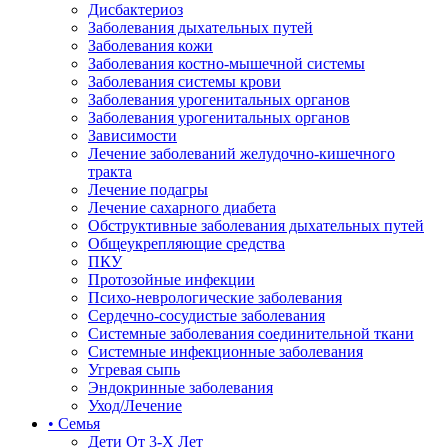
Дисбактериоз
Заболевания дыхательных путей
Заболевания кожи
Заболевания костно-мышечной системы
Заболевания системы крови
Заболевания урогенитальных органов
Заболевания урогенитальных органов
Зависимости
Лечение заболеваний желудочно-кишечного
тракта
Лечение подагры
Лечение сахарного диабета
Обструктивные заболевания дыхательных путей
Общеукрепляющие средства
ПКУ
Протозойные инфекции
Психо-неврологические заболевания
Сердечно-сосудистые заболевания
Системные заболевания соединительной ткани
Системные инфекционные заболевания
Угревая сыпь
Эндокринные заболевания
Уход/Лечение
• Семья
Дети От 3-Х Лет