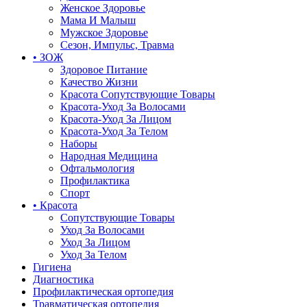
Женское Здоровье
Мама И Малыш
Мужское Здоровье
Сезон, Импульс, Травма
• ЗОЖ
Здоровое Питание
Качество Жизни
Красота Сопутствующие Товары
Красота-Уход За Волосами
Красота-Уход За Лицом
Красота-Уход За Телом
Наборы
Народная Медицина
Офтальмология
Профилактика
Спорт
• Красота
Сопутствующие Товары
Уход За Волосами
Уход За Лицом
Уход За Телом
Гигиена
Диагностика
Профилактическая ортопедия
Травматическая ортопедия