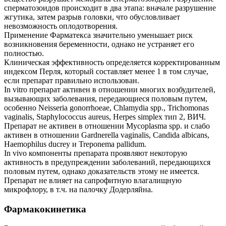
сперматозоидов происходит в два этапа: вначале разрушение
жгутика, затем разрыв головки, что обусловливает
невозможность оплодотворения.
Применение Фарматекса значительно уменьшает риск
возникновения беременности, однако не устраняет его
полностью.
Клиническая эффективность определяется корректированным
индексом Перля, который составляет менее 1 в том случае,
если препарат правильно использован.
In vitro препарат активен в отношении многих возбудителей,
вызывающих заболевания, передающиеся половым путем,
особенно Neisseria gonorrhoeae, Chlamydia spp., Trichomonas
vaginalis, Staphylococcus aureus, Herpes simplex тип 2, ВИЧ.
Препарат не активен в отношении Mycoplasma spp. и слабо
активен в отношении Gardnerella vaginalis, Candida albicans,
Haemophilus ducrey и Treponema pallidum.
In vivo компоненты препарата проявляют некоторую
активность в предупреждении заболеваний, передающихся
половым путем, однако доказательств этому не имеется.
Препарат не влияет на сапрофитную влагалищную
микрофлору, в т.ч. на палочку Додерляйна.
Фармакокинетика