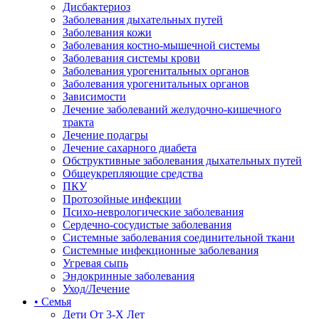
Дисбактериоз
Заболевания дыхательных путей
Заболевания кожи
Заболевания костно-мышечной системы
Заболевания системы крови
Заболевания урогенитальных органов
Заболевания урогенитальных органов
Зависимости
Лечение заболеваний желудочно-кишечного
тракта
Лечение подагры
Лечение сахарного диабета
Обструктивные заболевания дыхательных путей
Общеукрепляющие средства
ПКУ
Протозойные инфекции
Психо-неврологические заболевания
Сердечно-сосудистые заболевания
Системные заболевания соединительной ткани
Системные инфекционные заболевания
Угревая сыпь
Эндокринные заболевания
Уход/Лечение
• Семья
Дети От 3-Х Лет