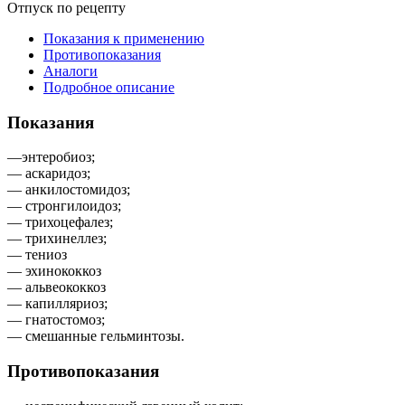
Отпуск по рецепту
Показания к применению
Противопоказания
Аналоги
Подробное описание
Показания
—энтеробиоз;
— аскаридоз;
— анкилостомидоз;
— стронгилоидоз;
— трихоцефалез;
— трихинеллез;
— тениоз
— эхинококкоз
— альвеококкоз
— капилляриоз;
— гнатостомоз;
— смешанные гельминтозы.
Противопоказания