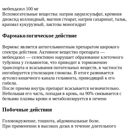
мебендазол 100 мг
Вспомогательные вещества: натрия лаурилсульфат, кремния
диоксид коллоидный, магния стеарат, натрия сахаринат, тальк,
крахмал кукурузный, лактозы моногидрат
Фармакологическое действие
Вермокс является антигельминтным препаратом широкого
спектра действия. Активное вещество препарата —
мебендазол — селективно нарушает образование клеточного
тубулина у гельминтов, что приводит к торможению
транспорта и всасывания питательных веществ, в частности
ингибируется утилизация глюкозы. В итоге развивается
аутолиз кишечного канала гельминта, приводящий к его
гибели.
После приема внутрь препарат всасывается незначительно.
Небольшая его часть, попадая в кровь, на 90% связывается с
белками плазмы крови и метаболизируется в печени
Побочные действия
Головокружение, тошнота, абдоминальные боли.
При применении в высоких дозах в течение длительного