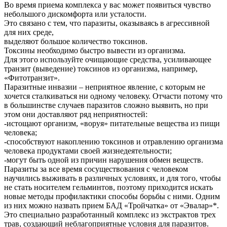
Во время приема комплекса у вас может появиться чувство
небольшого дискомфорта или усталости.
Это связано с тем, что паразиты, оказываясь в агрессивной
для них среде,
выделяют большое количество токсинов.
Токсины необходимо быстро вывести из организма.
Для этого используйте очищающие средства, усиливающее
транзит (выведение) токсинов из организма, например,
«Фитотранзит».
Паразитные инвазии – неприятное явление, с которым не
хочется сталкиваться ни одному человеку. Отчасти потому что
в большинстве случаев паразитов сложно выявить, но при
этом они доставляют ряд неприятностей:
-истощают организм, «воруя» питательные вещества из пищи
человека;
-способствуют накоплению токсинов и отравлению организма
человека продуктами своей жизнедеятельности;
-могут быть одной из причин нарушения обмен веществ.
Паразиты за все время сосуществования с человеком
научились выживать в различных условиях, и для того, чтобы
не стать носителем гельминтов, поэтому приходится искать
новые методы профилактики способы борьбы с ними. Одним
из них можно назвать прием БАД «Тройчатка» от «Эвалар»*.
Это специально разработанный комплекс из экстрактов трех
трав, создающий неблагоприятные условия для паразитов.