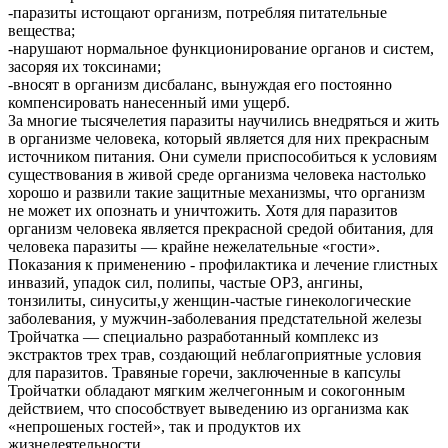
-паразиты истощают организм, потребляя питательные
вещества;
-нарушают нормальное функционирование органов и систем,
засоряя их токсинами;
-вносят в организм дисбаланс, вынуждая его постоянно
компенсировать нанесенный ими ущерб.
За многие тысячелетия паразиты научились внедряться и жить
в организме человека, который является для них прекрасным
источником питания. Они сумели приспособиться к условиям
существования в живой среде организма человека настолько
хорошо и развили такие защитные механизмы, что организм
не может их опознать и уничтожить. Хотя для паразитов
организм человека является прекрасной средой обитания, для
человека паразиты — крайне нежелательные «гости».
Показания к применению - профилактика и лечение глистных
инвазий, упадок сил, полипы, частые ОРЗ, ангины,
тонзилиты, синуситы,у женщин-частые гинекологические
заболевания, у мужчин-заболевания предстательной железы
Тройчатка — специально разработанный комплекс из
экстрактов трех трав, создающий неблагоприятные условия
для паразитов. Травяные горечи, заключенные в капсулы
Тройчатки обладают мягким желчегонным и сокогонным
действием, что способствует выведению из организма как
«непрошеных гостей», так и продуктов их
жизнедеятельности.