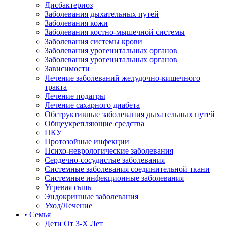
Дисбактериоз
Заболевания дыхательных путей
Заболевания кожи
Заболевания костно-мышечной системы
Заболевания системы крови
Заболевания урогенитальных органов
Заболевания урогенитальных органов
Зависимости
Лечение заболеваний желудочно-кишечного
тракта
Лечение подагры
Лечение сахарного диабета
Обструктивные заболевания дыхательных путей
Общеукрепляющие средства
ПКУ
Протозойные инфекции
Психо-неврологические заболевания
Сердечно-сосудистые заболевания
Системные заболевания соединительной ткани
Системные инфекционные заболевания
Угревая сыпь
Эндокринные заболевания
Уход/Лечение
• Семья
Дети От 3-Х Лет